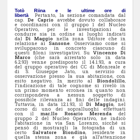
Totò Riina e le ultime ore di
Pertanto, la sezione comandata dal
libertà
cap.
De Caprio
avrebbe dovuto collaborare
e coordinarsi con il gruppo 1 del Nucleo
Operativo, per le investigazioni da
condurre sia in ordine ai luoghi indicati
dal
Di Maggio
nella zona Uditore che in
relazione ai
Sansone
. Osserviamo come si
svilupparono in concreto ciascuno di
questi filoni investigativi. Su
Vincenzo Di
Marco
(che sarà arrestato solo in data
6.2.93) venne predisposto il 14.1.93, a cura
del gruppo operativo dei CC di Monreale e
di S. Giuseppe Jato, un servizio di
osservazione presso la sua abitazione, con
esito negativo. In merito al
Biondolillo
,
l’indicazione di tale cognome si rivelò in
un primo momento erronea in quanto non
corrispondeva a nessun soggetto di
possibile rilevanza ai fini delle indagini.
Tuttavia, in data 12.1.93, il
Di Maggio
, nel
corso di uno dei sopralluoghi effettuati
con il
mar.llo Rosario Merenda
del
gruppo 2 del Nucleo Operativo, ne indicò
l’abitazione in via San Lorenzo, sicché si
pensò di mostrargli la fotografia di un
certo
Salvatore Biondino
, residente in
quella stessa zona e già all’attenzione