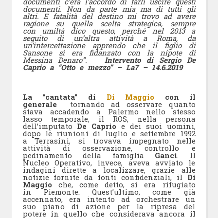
documenti c’era l’accordo di farli uscire questi
documenti. Non da parte mia ma di tutti gli
altri. E fatalità del destino mi trovo ad avere
ragione su quella scelta strategica, sempre
con umiltà dico questo, perché nel 2013 a
seguito di un’altra attività a Roma, da
un’intercettazione apprendo che il figlio di
Sansone si era fidanzato con la nipote di
Messina Denaro”.
Intervento di Sergio De
Caprio a “Otto e mezzo” – La7 – 14.6.2019
La “cantata” di
Di Maggio
con il
generale
tornando ad osservare quanto
stava accadendo a Palermo nello stesso
lasso temporale, il ROS, nella persona
dell’imputato
De Caprio
e dei suoi uomini,
dopo le riunioni di luglio e settembre 1992
a Terrasini, si trovava impegnato nelle
attività di osservazione, controllo e
pedinamento della famiglia
Ganci
. Il
Nucleo Operativo, invece, aveva avviato le
indagini dirette a localizzare, grazie alle
notizie fornite da fonti confidenziali, il
Di
Maggio
che, come detto, si era rifugiato
in Piemonte. Quest’ultimo, come già
accennato, era intento ad orchestrare un
suo piano di azione per la ripresa del
potere in quello che considerava ancora il