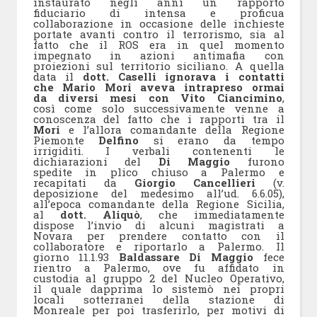
instaurato negli anni un rapporto
fiduciario di intensa e proficua
collaborazione in occasione delle inchieste
portate avanti contro il terrorismo, sia al
fatto che il ROS era in quel momento
impegnato in azioni antimafia con
proiezioni sul territorio siciliano. A quella
data il
dott. Caselli ignorava i contatti
che Mario Mori aveva intrapreso
ormai
da diversi mesi con Vito Ciancimino
,
così come solo successivamente venne a
conoscenza del fatto che i rapporti tra il
Mori
e l’allora comandante della Regione
Piemonte
Delfino
si erano da tempo
irrigiditi. I verbali contenenti le
dichiarazioni del
Di Maggio
furono
spedite in plico chiuso a Palermo e
recapitati da
Giorgio Cancellieri
(v.
deposizione del medesimo all’ud. 6.6.05),
all’epoca comandante della Regione Sicilia,
al
dott. Aliquò
, che immediatamente
dispose l’invio di alcuni magistrati a
Novara per prendere contatto con il
collaboratore e riportarlo a Palermo. Il
giorno 11.1.93
Baldassare Di Maggio
fece
rientro a Palermo, ove fu affidato in
custodia al gruppo 2 del Nucleo Operativo,
il quale dapprima lo sistemò nei propri
locali sotterranei della stazione di
Monreale per poi trasferirlo, per motivi di