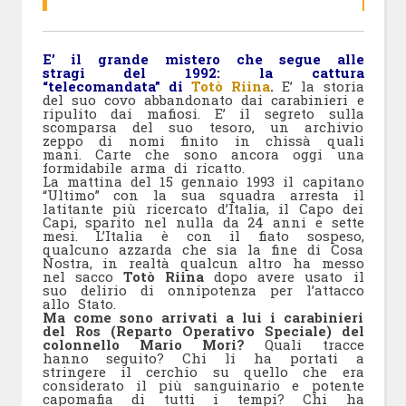
E’ il grande mistero che segue alle
stragi del 1992: la cattura
“telecomandata” di
Totò Riina
.
E’ la storia
del suo covo abbandonato dai carabinieri e
ripulito dai mafiosi. E’ il segreto sulla
scomparsa del suo tesoro, un archivio
zeppo di nomi finito in chissà quali
mani. Carte che sono ancora oggi una
formidabile arma di ricatto.
La mattina del 15 gennaio 1993 il capitano
“Ultimo” con la sua squadra arresta il
latitante più ricercato d’Italia, il Capo dei
Capi, sparito nel nulla da 24 anni e sette
mesi. L’Italia è con il fiato sospeso,
qualcuno azzarda che sia la fine di Cosa
Nostra, in realtà qualcun altro ha messo
nel sacco
Totò Riina
dopo avere usato il
suo delirio di onnipotenza per l’attacco
allo Stato.
Ma come sono arrivati a lui i carabinieri
del Ros (Reparto Operativo Speciale) del
colonnello Mario Mori?
Quali tracce
hanno seguito? Chi li ha portati a
stringere il cerchio su quello che era
considerato il più sanguinario e potente
capomafia di tutti i tempi? Chi ha