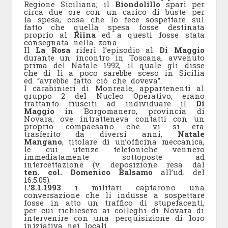
Regione Siciliana; il
Biondolillo
sparì per
circa due ore con un carico di buste per
la spesa, cosa che lo fece sospettare sul
fatto che quella spesa fosse destinata
proprio al
Riina
ed a questi fosse stata
consegnata nella zona.
Il
La Rosa
riferì l’episodio al
Di Maggio
durante un incontro in Toscana, avvenuto
prima del Natale 1992, il quale gli disse
che di lì a poco sarebbe sceso in Sicilia
ed “avrebbe fatto ciò che doveva”.
I carabinieri di Monreale, appartenenti al
gruppo 2 del Nucleo Operativo, erano
frattanto riusciti ad individuare il
Di
Maggio
in Borgomanero, provincia di
Novara, ove intratteneva contatti con un
proprio compaesano che vi si era
trasferito da diversi anni,
Natale
Mangano
, titolare di un’officina meccanica,
le cui utenze telefoniche vennero
immediatamente sottoposte ad
intercettazione (v. deposizione resa dal
ten. col. Domenico Balsamo
all’ud. del
16.5.05).
L
’8.1.1993
i militari captarono una
conversazione che li indusse a sospettare
fosse in atto un traffico di stupefacenti,
per cui richiesero ai colleghi di Novara di
intervenire con una perquisizione di loro
iniziativa nei locali.