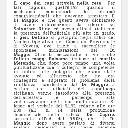
Il capo dei capi scivola nella rete
Per
tali ragioni, quell’8.1.93, quando il
medesimo comandante lo chiamò
comunicandogli che avevano arrestato il
Di Maggio
e che questi aveva dichiarato
di avere informazioni da riferire su
Salvatore Riina
ed aveva altresì richiesto
la presenza dell’ufficiale più alto in grado,
il
gen. Delfino
si precipitò negli uffici del
Nucleo Operativo del Comando Provinciale
di Novara, ove iniziò a raccogliere le
spontanee dichiarazioni del
Di
Maggio
. Oltre la mezzanotte arrivò anche
l’allora
magg. Balsamo
, insieme al
mar.llo
Merenda,
che, dopo poco tempo, una volta
puntualizzate con i colleghi le competenze
in ordine alle indagini che erano state
avviate ed all’arresto che ne era
conseguito e superato il problema della
riluttanza manifestata dal
Di Maggio
a
parlare con ufficiali del capoluogo
siciliano, venne introdotto alla presenza
dell’arrestato e partecipò alla
verbalizzazione delle sue dichiarazioni. Si
legge nel verbale del 9.1.93, redatto alle ore
2.00 (all. n. 14 della produzione
documentale della difesa
De Caprio
,
acquisita all’ud. del 9.5.05), che il
Di
Maggio
, dopo avere parlato di diversi
episodi omicidiari e di varie vicende