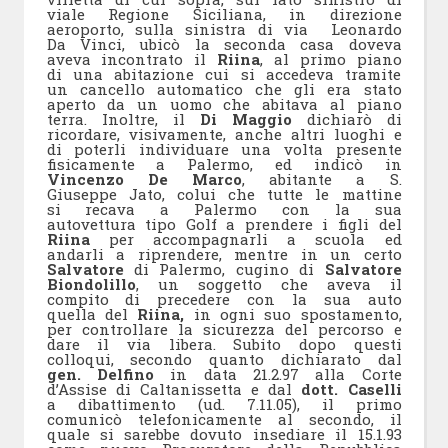
viale Regione Siciliana, in direzione
aeroporto, sulla sinistra di via Leonardo
Da Vinci, ubicò la seconda casa doveva
aveva incontrato il
Riina
, al primo piano
di una abitazione cui si accedeva tramite
un cancello automatico che gli era stato
aperto da un uomo che abitava al piano
terra. Inoltre, il
Di Maggio
dichiarò di
ricordare, visivamente, anche altri luoghi e
di poterli individuare una volta presente
fisicamente a Palermo, ed indicò in
Vincenzo De Marco
, abitante a S.
Giuseppe Jato, colui che tutte le mattine
si recava a Palermo con la sua
autovettura tipo Golf a prendere i figli del
Riina
per accompagnarli a scuola ed
andarli a riprendere, mentre in un certo
Salvatore
di Palermo, cugino di
Salvatore
Biondolillo
, un soggetto che aveva il
compito di precedere con la sua auto
quella del
Riina,
in ogni suo spostamento,
per controllare la sicurezza del percorso e
dare il via libera. Subito dopo questi
colloqui, secondo quanto dichiarato dal
gen. Delfino
in data 21.2.97 alla Corte
d’Assise di Caltanissetta e dal
dott. Caselli
a dibattimento (ud. 7.11.05), il primo
comunicò telefonicamente al secondo, il
quale si sarebbe dovuto insediare il 15.1.93