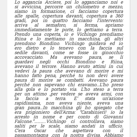
Lo aggancia Arciere, poi lo agganciamo noi e
si avvicina, percorre un chilometro e mezzo,
siamo in formazione, ci facciamo copertura
alle spalle, copertura davanti, copertura a 360
gradi, poi in quattro facciamo l’intervento:
arriva al semaforo, si ferma, apriamo
immediatamente le porte, lo gettiamo a terra.
Prendo una coperta, io e Vichingo prendiamo
Riina e lo mettiamo in macchina, gli altri
prendono Biondino. Vichingo guidava ed io
ero dietro e lo tenevo con la faccia sul
sedile davanti, come se fosse in ginocchio
accovacciato. Ma avevano paura, se li
guardavi negli occhi Biondino e Riina,
avevano il terrore. Hanno avuto attimi in cui
vedevi la paura che avevano di morire e mi
hanno fatto pena, perché tu non devi avere
paura di morire se combatti. Avevano paura
perché non sapevano chi eravamo…L’ho preso
alla gola e lo portato via. L’ho steso a terra
per un attimo ,per vedere se aveva armi, con
la faccia a terra. E’ stata un’azione
rapidissima, non aveva niente, aveva una
gran paura…In macchina gli ho spiegato che
era prigioniero dell’Arma: “Carabinieri! io la
arresto in nome e per conto di Giovanni
Falcone.”………..Vichingo ci controllava, siamo
saliti per le scale, siamo andati in ufficio.
C’era Oscar che aspettava con il
passamontagna ,con la nostra divisa. Abbiamo