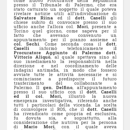
come nuovo Procuratore della Repubblica
presso il Tribunale di Palermo, che era
stato catturato un soggetto il quale poteva
rivelare notizie utili all’individuazione di
Salvatore Riina
ed il
dott. Caselli
gli
chiese subito di convocare presso il suo
ufficio anche l’allora col.
Mori
, presente a
Torino quel giorno, come sapeva per il
fatto che avevano convenuto un
appuntamento per il pranzo assieme al
col. Sechi
. Come seconda cosa il
dott.
Caselli
informò telefonicamente i
l
Procuratore Aggiunto di Palermo dott.
Vittorio Aliquò
, al quale spettava sino al
suo insediamento la responsabilità nella
direzione e nel coordinamento delle
indagini antimafia, in modo che fossero
avviate tutte le attività necessarie e si
cominciasse a predisporre il futuro
trasferimento del collaborante a
Palermo. Il
gen. Delfino
, all’appuntamento
presso il suo ufficio con il
dott. Caselli
ed il col. Mori,
illustrò la nuova
emergenza investigativa, riferendo anche
tutti i particolari della vicenda. La scelta
di coinvolgere il ROS, che il
dott. Caselli
ha rivendicato come propria ed esclusiva,
fu dovuta sia, e soprattutto, alla
considerazione che nutriva per la persona
di
Mario Mori
, con il quale aveva