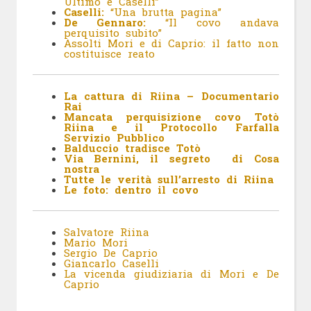
Ultimo e Caselli”
Caselli:
“Una brutta pagina”
De Gennaro:
“Il covo andava
perquisito subito”
Assolti Mori e di Caprio: il fatto non
costituisce reato
La cattura di Riina – Documentario
Rai
Mancata perquisizione covo Totò
Riina e il Protocollo Farfalla
Servizio Pubblico
Balduccio tradisce Totò
Via Bernini, il segreto di Cosa
nostra
Tutte le verità sull’arresto di Riina
Le foto: dentro il covo
Salvatore Riina
Mario Mori
Sergio De Caprio
Giancarlo Caselli
La vicenda giudiziaria di Mori e De
Caprio