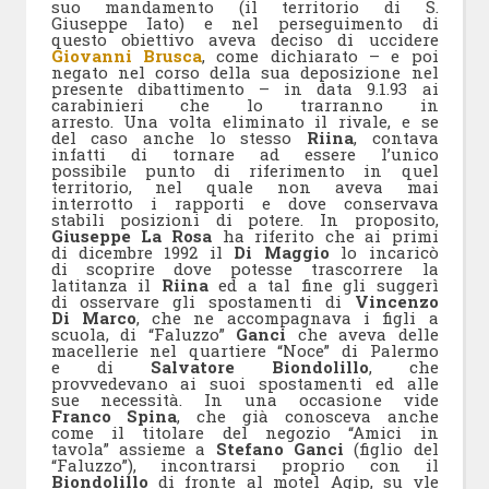
suo mandamento (il territorio di S.
Giuseppe Iato) e nel perseguimento di
questo obiettivo aveva deciso di uccidere
Giovanni Brusca
, come dichiarato – e poi
negato nel corso della sua deposizione nel
presente dibattimento – in data 9.1.93 ai
carabinieri che lo trarranno in
arresto. Una volta eliminato il rivale, e se
del caso anche lo stesso
Riina
, contava
infatti di tornare ad essere l’unico
possibile punto di riferimento in quel
territorio, nel quale non aveva mai
interrotto i rapporti e dove conservava
stabili posizioni di potere. In proposito,
Giuseppe La Rosa
ha riferito che ai primi
di dicembre 1992 il
Di Maggio
lo incaricò
di scoprire dove potesse trascorrere la
latitanza il
Riina
ed a tal fine gli suggerì
di osservare gli spostamenti di
Vincenzo
Di Marco
, che ne accompagnava i figli a
scuola, di “Faluzzo”
Ganci
che aveva delle
macellerie nel quartiere “Noce” di Palermo
e di
Salvatore Biondolillo
, che
provvedevano ai suoi spostamenti ed alle
sue necessità. In una occasione vide
Franco Spina
, che già conosceva anche
come il titolare del negozio “Amici in
tavola” assieme a
Stefano Ganci
(figlio del
“Faluzzo”), incontrarsi proprio con il
Biondolillo
di fronte al motel Agip, su vle