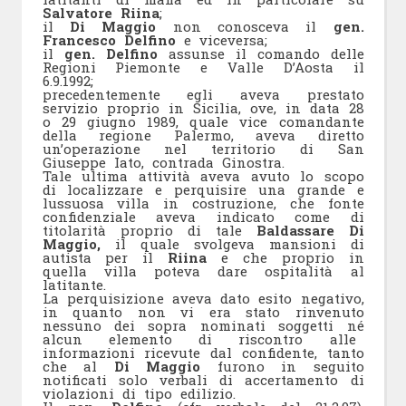
Salvatore Riina
;
il
Di Maggio
non conosceva il
gen.
Francesco Delfino
e viceversa;
il
gen. Delfino
assunse il comando delle
Regioni Piemonte e Valle D’Aosta il
6.9.1992;
precedentemente egli aveva prestato
servizio proprio in Sicilia, ove, in data 28
o 29 giugno 1989, quale vice comandante
della regione Palermo, aveva diretto
un’operazione nel territorio di San
Giuseppe Iato, contrada Ginostra.
Tale ultima attività aveva avuto lo scopo
di localizzare e perquisire una grande e
lussuosa villa in costruzione, che fonte
confidenziale aveva indicato come di
titolarità proprio di tale
Baldassare Di
Maggio,
il quale svolgeva mansioni di
autista per il
Riina
e che proprio in
quella villa poteva dare ospitalità al
latitante.
La perquisizione aveva dato esito negativo,
in quanto non vi era stato rinvenuto
nessuno dei sopra nominati soggetti né
alcun elemento di riscontro alle
informazioni ricevute dal confidente, tanto
che al
Di Maggio
furono in seguito
notificati solo verbali di accertamento di
violazioni di tipo edilizio.