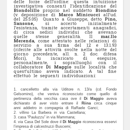
delle forze dell’ordine: questa intuizione
investigativa consentì l’identificazione del
Biondolillo
proprio nel suddetto
Biondino
(v. deposizione di
Marco Minicucci
all’ud.
del 25.5.05) Quanto a Giuseppe, detto
Pino,
Sansone,
si accertò inizialmente
l’esistenza, tramite accertamenti anagrafici,
di circa sedici individui che avevano
quelle stesse generalità. Il
mar.llo
Merenda
, come attestato nelle relazioni di
servizio a sua firma del 12 e 13.1.93
(riferite alle attività svolte nella notte del
giorno precedente, all. n. 2 doc. difesa
Mori), fu incaricato di eseguire,
personalmente, i sopralluoghi con il
collaboratore
Di Maggio
sulle località che
quest’ultimo aveva indicato. A tal fine
effettuò le seguenti individuazioni:
1. cancelletto alla via Uditore n. 13/a (cd. Fondo
Gelsomino), che veniva riconosciuto come quello di
pertinenza della vecchia casa ove il
Di Maggio
aveva
dichiarato di aver visto entrare il
Riina
circa cinque
anni addietro in compagnia di Raffaele Ganci;
2. villino La Barbera in via Castellana;
3. casa “Pauluzzu” in via Mammana;
4. via Casa Del Sole dove il
Di Maggio
riconosceva esservi
l’impresa di calcestruzzi Buscemi;