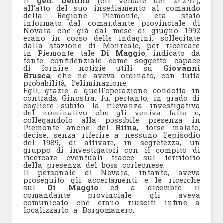
Il
gen. Delfino
(cfr. verbale del 21.2.97),
all’atto del suo insediamento al comando
della Regione Piemonte, era stato
informato dal comandante provinciale di
Novara che già dal mese di giugno 1992
erano in corso delle indagini, sollecitate
dalla stazione di Monreale, per ricercare
in Piemonte tale
Di Maggio
, indicato da
fonte confidenziale come soggetto capace
di fornire notizie utili su
Giovanni
Brusca
, che ne aveva ordinato, con tutta
probabilità, l’eliminazione.
Egli, grazie a quell’operazione condotta in
contrada Ginostra, fu, pertanto, in grado di
cogliere subito la rilevanza investigativa
del nominativo che gli veniva fatto e,
collegandolo alla possibile presenza in
Piemonte anche del
Riina
, forse malato,
decise, senza riferire a nessuno l’episodio
del 1989, di attivare, in segretezza, un
gruppo di investigatori con il compito di
ricercare eventuali tracce sul territorio
della presenza del boss corleonese.
Il personale di Novara, intanto, aveva
proseguito gli accertamenti e le ricerche
sul
Di Maggio
ed a dicembre il
comandante provinciale gli aveva
comunicato che erano riusciti infine a
localizzarlo a Borgomanero.