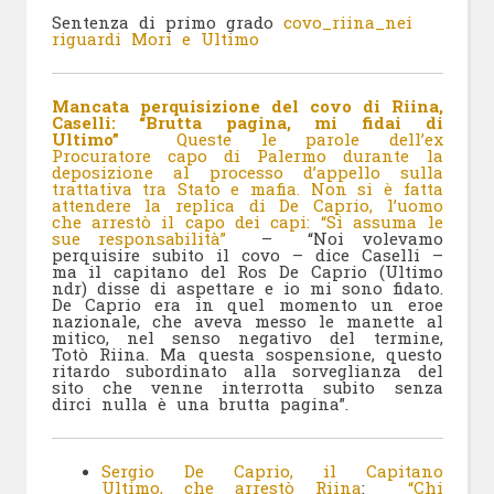
Sentenza di primo grado
covo_riina_nei
riguardi Mori e Ultimo
Mancata perquisizione del covo di Riina,
Caselli: “Brutta pagina, mi fidai di
Ultimo”
Queste le parole dell’ex
Procuratore capo di Palermo durante la
deposizione al processo d’appello sulla
trattativa tra Stato e mafia. Non si è fatta
attendere la replica di De Caprio, l’uomo
che arrestò il capo dei capi: “Si assuma le
sue responsabilità”
– “Noi volevamo
perquisire subito il covo – dice Caselli –
ma il capitano del Ros De Caprio (Ultimo
ndr) disse di aspettare e io mi sono fidato.
De Caprio era in quel momento un eroe
nazionale, che aveva messo le manette al
mitico, nel senso negativo del termine,
Totò Riina. Ma questa sospensione, questo
ritardo subordinato alla sorveglianza del
sito che venne interrotta subito senza
dirci nulla è una brutta pagina”.
Sergio De Caprio, il Capitano
Ultimo,
che arrestò Riina
:
“Chi