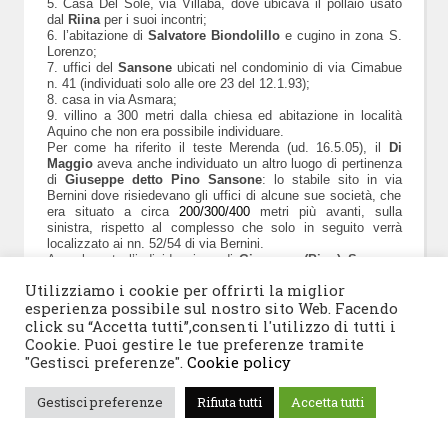
5. Casa Del Sole, via Villaba, dove ubicava il pollaio usato
dal
Riina
per i suoi incontri;
6. l’abitazione di
Salvatore Biondolillo
e cugino in zona S.
Lorenzo;
7. uffici del
Sansone
ubicati nel condominio di via Cimabue
n. 41 (individuati solo alle ore 23 del 12.1.93);
8. casa in via Asmara;
9. villino a 300 metri dalla chiesa ed abitazione in località
Aquino che non era possibile individuare.
Per come ha riferito il teste Merenda (ud. 16.5.05), il
Di
Maggio
aveva anche individuato un altro luogo di pertinenza
di
Giuseppe detto Pino Sansone
: lo stabile sito in via
Bernini dove risiedevano gli uffici di alcune sue società, che
era situato a circa
200/300/400
metri più avanti, sulla
sinistra, rispetto al complesso che solo in seguito verrà
localizzato ai nn. 52/54 di via Bernini.
A quel punto l’individuazione di
Giuseppe (Pino) Sansone
era completata e consentiva di identificarlo in uno dei
fratelli
Utilizziamo i cookie per offrirti la miglior
Sansone
, imprenditori edili e titolari di diversi organismi
esperienza possibile sul nostro sito Web. Facendo
societari, tra i quali la
SICOR, l’AGRISAN, la ICOM,
l’Edilizia Sansone
tutti aventi sede in via Cimabue n. 41, e
click su “Accetta tutti”,consenti l'utilizzo di tutti i
la SICOS con sede a via Bernini n. 129 (cfr. decreti di
Cookie. Puoi gestire le tue preferenze tramite
perquisizione e verbali di sequestro del 2 e 3 febbraio 1993,
"Gestisci preferenze".
Cookie policy
all. n. 29 doc. difesa De Caprio).
Il cap. Sergio
De Caprio
decise di concentrare l’attenzione
Gestisci preferenze
Rifiuta tutti
Accetta tutti
investigativa proprio su questi individui, e ciò per tre ordini di
ragioni.
La prima, in quanto quel “Pino” era stato indicato dal
Di