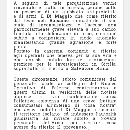
A seguito di tale perquisizione venne
rinvenuto e tratto in arresto, perché colto
in possesso di un giubbotto antiproiettile
e di armi, il
Di Maggio
che, come riferito
dal teste
col. Balsamo
, nonostante il suo
stato di incensuratezza e l’accusa non
particolarmente grave elevata a suo carico,
limitata alla detenzione di armi, cominciò
subito a comportarsi in modo anomalo,
manifestando grande agitazione e forte
paura.
Portato in caserma, cominciò a riferire
agli operanti che temeva per la sua vita e
che avrebbe potuto fornire informazioni
preziose per le investigazioni in Sicilia,
soprattutto in merito a
Salvatore Riina
.
Queste circostanze, subito comunicate dal
personale locale ai colleghi del Nucleo
Operativo di Palermo, confermarono a
questi ultimi la veridicità delle notizie
apprese in via confidenziale circa
l’effettiva esistenza di una grave frattura
consumatasi all’interno di “cosa nostra”,
che aveva indotto il
Di Maggio
a lasciare
il territorio isolano, ed indussero l’autorità
giudiziaria ad inviare subito a Novara
personale dell’Arma per sentire cosa
avesse da riferire il prevenuto.