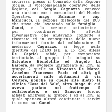
sicurezza, presso il Comando della Regione
Sicilia. Il vicecomandante operativo della
Regione,
col. Sergio Cagnazzo
, convocò
una riunione con i comandanti del Nucleo
Operativo,
magg. Balsamo e cap.
Minicucci
, la sezione distaccata del ROS,
che stava già lavorando sulla
famiglia
Ganci,
e la sezione anticrimine
per coordinare le attività
investigative che andavano condotte a
riscontro ed in conseguenza delle nuove
informazioni fornite dal collaboratore. Il
medesimo
Cagnazzo
, si legge nella
direttiva del 12.1.93 (all. n. 15, doc. difesa
De Caprio
), affidò, per competenza
territoriale, al gruppo 1 le indagini su
Salvatore Biondolillo ed Angelo La
Barbera
, da svolgere unitamente al ROS, al
gruppo 2 quelle su
Vincenzo De Marco,
Anselmo Francesco Paolo ed altri; gli
accertamenti sulle abitazioni di via
Uditore, nonché su quelle site dietro la
clinica “Casa del Sole”, altro luogo di cui
aveva parlato nel frattempo il
collaboratore, e sui Sansone
furono
affidati anch’essi al gruppo 1 ed al ROS, al
quale spettava altresì continuare i servizi
in corso sui
Ganci.