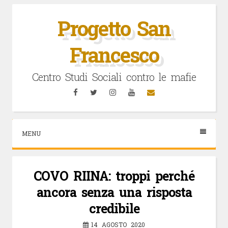
Vai
al
Progetto San
contenuto
Francesco
Centro Studi Sociali contro le mafie
Facebook
Twitter
Instagram
YouTube
Email
MENU
COVO RIINA: troppi perché
ancora senza una risposta
credibile
14 AGOSTO 2020