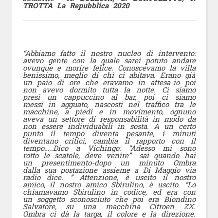
TROTTA La Repubblica 2020
“Abbiamo fatto il nostro nucleo di intervento:
avevo gente con la quale sarei potuto andare
ovunque e morire felice. Conoscevamo la villa
benissimo, meglio di chi ci abitava. Erano già
un paio di ore che eravamo in attesa-io poi
non avevo dormito tutta la notte. Ci siamo
presi un cappuccino al bar, poi ci siamo
messi in agguato, nascosti nel traffico tra le
macchine, a piedi e in movimento, ognuno
aveva un settore di responsabilità in modo da
non essere individuabili in sosta. A un certo
punto il tempo diventa pesante, i minuti
diventano critici, cambia il rapporto con il
tempo…..Dico a Vichingo: “Adesso mi sono
rotto le scatole, deve venire” -sai quando hai
un presentimento-dopo un minuto Ombra
dalla sua postazione assieme a Di Maggio via
radio dice. ” Attenzione, è uscito il nostro
amico, il nostro amico Sbirulino, è uscito. “Lo
chiamavamo Sbirulino in codice, ed era con
un soggetto sconosciuto che poi era Biondino
Salvatore, su una macchina Citroen ZX.
Ombra ci dà la targa, il colore e la direzione.