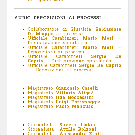
AUDIO DEPOSIZIONI AI PROCESSI
Collaboratore di Giustizia
Baldassare
Di Maggio
ai processi
Ufficiale Carabinieri
Mario Mori
–
Dichiarazione spontanea
Ufficiale Carabinieri
Mario Mori
–
Deposizioni ai processi
Ufficiale Carabinieri
Sergio De
Caprio
– Dichiarazione spontanea
Ufficiale Carabinieri
Sergio De Caprio
–
Deposizioni ai processi
Magistrato
Giancarlo Caselli
Magistrato
Vittorio Aliquò
Magistrato
Ilda Boccassini
Magistrato
Luigi Patronaggio
Magistrato
Paolo Mancuso
Giornalista
Saverio Lodato
Giornalista
Attilio Bolzoni
Giornalista
Alessandra Ziniti