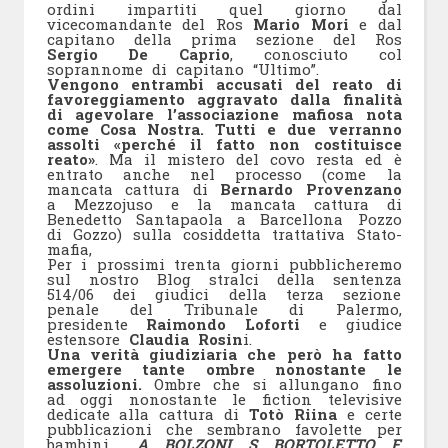
ordini impartiti quel giorno dal
vicecomandante del Ros
Mario Mori
e dal
capitano della prima sezione del Ros
Sergio De Caprio
, conosciuto col
soprannome di capitano “Ultimo”.
Vengono entrambi accusati del reato di
favoreggiamento aggravato dalla finalità
di agevolare l’associazione mafiosa nota
come Cosa Nostra. Tutti e due verranno
assolti «perché il fatto non costituisce
reato»
. Ma il mistero del covo resta ed è
entrato anche nel processo (come la
mancata cattura di
Bernardo Provenzano
a Mezzojuso e la mancata cattura di
Benedetto Santapaola a Barcellona Pozzo
di Gozzo) sulla cosiddetta trattativa Stato-
mafia,
Per i prossimi trenta giorni pubblicheremo
sul nostro Blog stralci della sentenza
514/06 dei giudici della terza sezione
penale del Tribunale di Palermo,
presidente
Raimondo Loforti
e giudice
estensore
Claudia Rosin
i.
Una verità giudiziaria che però ha fatto
emergere tante ombre nonostante le
assoluzioni.
Ombre che si allungano fino
ad oggi nonostante le fiction televisive
dedicate alla cattura di
Totò Riina
e certe
pubblicazioni che sembrano favolette per
bambini.
A. BOLZONI, S. BORTOLETTO, F.