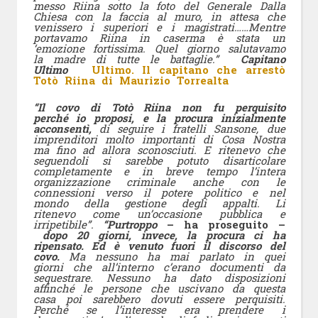
messo Riina sotto la foto del Generale Dalla
Chiesa con la faccia al muro, in attesa che
venissero i superiori e i magistrati……Mentre
portavamo Riina in caserma è stata un
‘emozione fortissima. Quel giorno salutavamo
la madre di tutte le battaglie.”
Capitano
Ultimo
Ultimo. Il capitano che arrestò
Totò Riina di Maurizio Torrealta
“Il covo di Totò Riina non fu perquisito
perché io proposi, e la procura inizialmente
acconsentì,
di seguire i fratelli Sansone, due
imprenditori molto importanti di Cosa Nostra
ma fino ad allora sconosciuti. E ritenevo che
seguendoli si sarebbe potuto disarticolare
completamente e in breve tempo l’intera
organizzazione criminale anche con le
connessioni verso il potere politico e nel
mondo della gestione degli appalti. Li
ritenevo come un’occasione pubblica e
irripetibile”.
“Purtroppo
– ha proseguito –
dopo 20 giorni, invece, la procura ci ha
ripensato. Ed è venuto fuori il discorso del
covo.
Ma nessuno ha mai parlato in quei
giorni che all’interno c’erano documenti da
sequestrare. Nessuno ha dato disposizioni
affinché le persone che uscivano da questa
casa poi sarebbero dovuti essere perquisiti.
Perché se l’interesse era prendere i