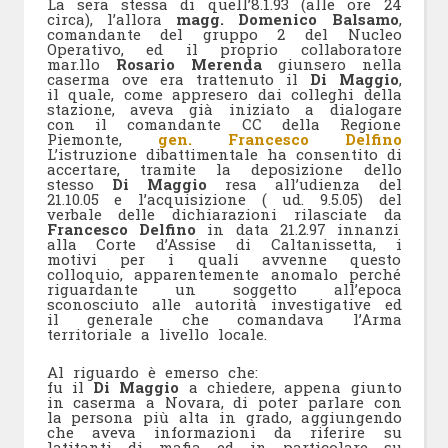
La sera stessa di quell’8.1.93 (alle ore 24
circa), l’allora
magg. Domenico Balsamo
,
comandante del gruppo 2 del Nucleo
Operativo, ed il proprio collaboratore
mar.llo
Rosario Merenda
giunsero nella
caserma ove era trattenuto il
Di Maggio
,
il quale, come appresero dai colleghi della
stazione, aveva già iniziato a dialogare
con il comandante CC della Regione
Piemonte,
gen. Francesco Delfino
L’istruzione dibattimentale ha consentito di
accertare, tramite la deposizione dello
stesso
Di Maggio
resa all’udienza del
21.10.05 e l’acquisizione ( ud. 9.5.05) del
verbale delle dichiarazioni rilasciate da
Francesco Delfino
in data 21.2.97 innanzi
alla Corte d’Assise di Caltanissetta, i
motivi per i quali avvenne questo
colloquio, apparentemente anomalo perché
riguardante un soggetto all’epoca
sconosciuto alle autorità investigative ed
il generale che comandava l’Arma
territoriale a livello locale.
Al riguardo è emerso che:
fu il
Di Maggio
a chiedere, appena giunto
in caserma a Novara, di poter parlare con
la persona più alta in grado, aggiungendo
che aveva informazioni da riferire su
latitanti di mafia ed in particolare su