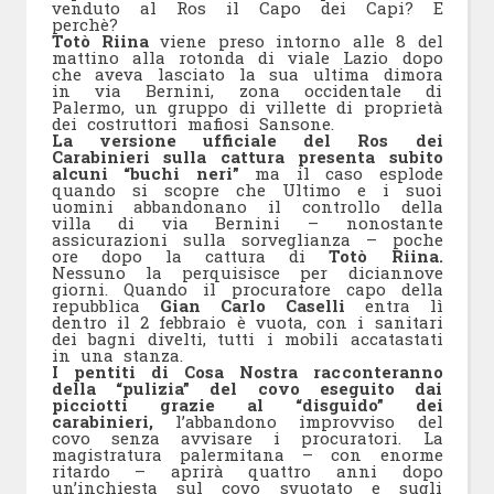
venduto al Ros il Capo dei Capi? E
perchè?
Totò Riina
viene preso intorno alle 8 del
mattino alla rotonda di viale Lazio dopo
che aveva lasciato la sua ultima dimora
in via Bernini, zona occidentale di
Palermo, un gruppo di villette di proprietà
dei costruttori mafiosi Sansone.
La versione ufficiale del Ros dei
Carabinieri sulla cattura presenta subito
alcuni “buchi neri”
ma il caso esplode
quando si scopre che Ultimo e i suoi
uomini abbandonano il controllo della
villa di via Bernini – nonostante
assicurazioni sulla sorveglianza – poche
ore dopo la cattura di
Totò Riina.
Nessuno la perquisisce per diciannove
giorni. Quando il procuratore capo della
repubblica
Gian Carlo Caselli
entra lì
dentro il 2 febbraio è vuota, con i sanitari
dei bagni divelti, tutti i mobili accatastati
in una stanza.
I pentiti di Cosa Nostra racconteranno
della “pulizia” del covo eseguito dai
picciotti grazie al “disguido” dei
carabinieri,
l’abbandono improvviso del
covo senza avvisare i procuratori. La
magistratura palermitana – con enorme
ritardo – aprirà quattro anni dopo
un’inchiesta sul covo svuotato e sugli