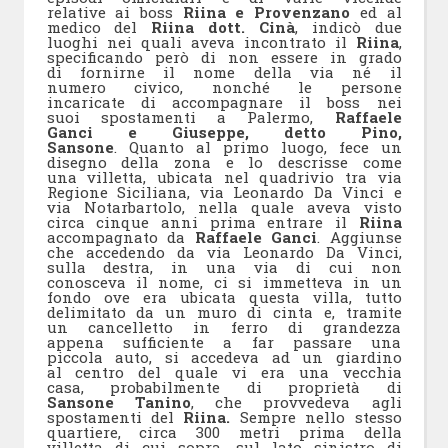
relative ai boss
Riina e Provenzano
ed al
medico del
Riina dott. Cinà
, indicò due
luoghi nei quali aveva incontrato il
Riina
,
specificando però di non essere in grado
di fornirne il nome della via né il
numero civico, nonché le persone
incaricate di accompagnare il boss nei
suoi spostamenti a Palermo,
Raffaele
Ganci e Giuseppe, detto Pino,
Sansone
. Quanto al primo luogo, fece un
disegno della zona e lo descrisse come
una villetta, ubicata nel quadrivio tra via
Regione Siciliana, via Leonardo Da Vinci e
via Notarbartolo, nella quale aveva visto
circa cinque anni prima entrare il
Riina
accompagnato da
Raffaele Ganci
. Aggiunse
che accedendo da via Leonardo Da Vinci,
sulla destra, in una via di cui non
conosceva il nome, ci si immetteva in un
fondo ove era ubicata questa villa, tutto
delimitato da un muro di cinta e, tramite
un cancelletto in ferro di grandezza
appena sufficiente a far passare una
piccola auto, si accedeva ad un giardino
al centro del quale vi era una vecchia
casa, probabilmente di proprietà di
Sansone Tanino
, che provvedeva agli
spostamenti del
Riina.
Sempre nello stesso
quartiere, circa 300 metri prima della
villetta di cui sopra, sul lato sinistro di