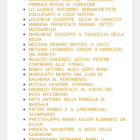
PRIMULA ROSSA DI CORLEONE
LO GIUDICE ANTONINO, NDRANGHETISTA
COLLLEGATO A COSA NOSTRA
LUCCHESE GIUSEPPE, OCCHI DI GHIACCIO
MANNOIA FRANCESCO MARINO, DETTO
MOZZARELLA
MARCHESE
GIUSEPPE IL FIGLIOCCIO DELLA
BELVA
MESSINA DENARO MATTEO, U SICCU
MESSINA LEONARDO, GRAZIE A NARDUZZO
200 ARRESTI
MILAZZO VINCENZO, UCCISO PERCHE’
CONTRARIO ALLE STRAGI
MINEO SETTIMO, BOSS DOPO RIINA
MORSICATO BENITO DAL CLAN DI
BAGHERIA AL PENTIMENTO
MUTOLO G
ASPARE, ASPARINU
ONORATO FRANCESCO, AL SOLDO DEL
BOSS RICCOBONO
PATTI ANTONIO DELLA FAMIGLIA DI
MARSALA
PIETRO ROMEO E IL LANCIAMISSILI
SCOMPARSO
PRESTIFILIPPO MARIO KILLER ELIMINATO DA
KILLER
PROFETA SALVATORE, IL BOSS DELLA
GUADAGNA
PROVENZANO BERNARDO BINNU U