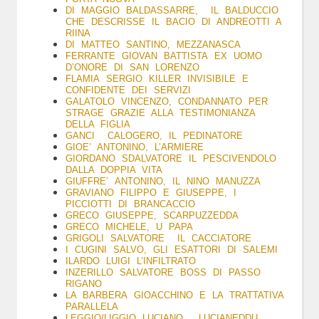
DI MAGGIO BALDASSARRE, IL BALDUCCIO
CHE DESCRISSE IL BACIO DI ANDREOTTI A
RIINA
DI MATTEO SANTINO, MEZZANASCA
FERRANTE GIOVAN BATTISTA EX UOMO
D’ONORE DI SAN LORENZO
FLAMIA SERGIO KILLER INVISIBILE E
CONFIDENTE DEI SERVIZI
GALATOLO VINCENZO, CONDANNATO PER
STRAGE GRAZIE ALLA TESTIMONIANZA
DELLA FIGLIA
GANCI CALOGERO, IL PEDINATORE
GIOE’ ANTONINO, L’ARMIERE
GIORDANO SDALVATORE IL PESCIVENDOLO
DALLA DOPPIA VITA
GIUFFRE’ ANTONINO, IL NINO MANUZZA
GRAVIANO FILIPPO E GIUSEPPE, I
PICCIOTTI DI BRANCACCIO
GRECO GIUSEPPE, SCARPUZZEDDA
GRECO MICHELE, U PAPA
GRIGOLI SALVATORE IL CACCIATORE
I CUGINI SALVO, GLI ESATTORI DI SALEMI
ILARDO LUIGI L’INFILTRATO
INZERILLO SALVATORE BOSS DI PASSO
RIGANO
LA BARBERA GIOACCHINO E LA TRATTATIVA
PARALLELA
LEGGIO/LIGGIO LUCIANO, LUCIANEDDU