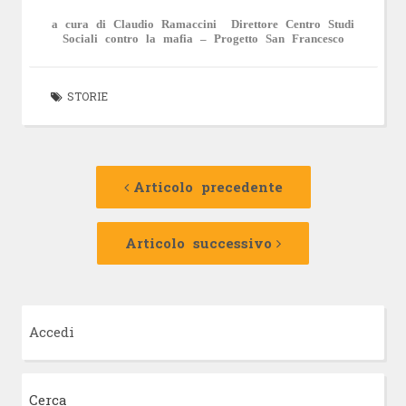
a cura di Claudio Ramaccini Direttore Centro Studi
Sociali contro la mafia – Progetto San Francesco
STORIE
Navigazione
Articolo
precedente:
Articolo precedente
articolo
Articolo
successivo:
Articolo successivo
Accedi
Cerca