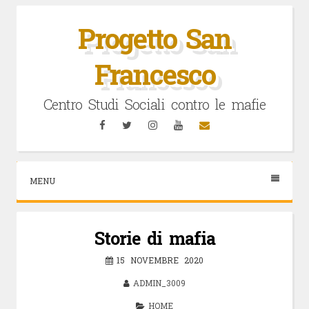
Vai
al
Progetto San
contenuto
Francesco
Centro Studi Sociali contro le mafie
Facebook
Twitter
Instagram
YouTube
Email
MENU
Storie di mafia
15 NOVEMBRE 2020
ADMIN_3009
HOME