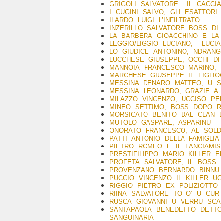
GRIGOLI SALVATORE IL CACCI
I CUGINI SALVO, GLI ESATTORI
ILARDO LUIGI L’INFILTRATO
INZERILLO SALVATORE BOSS DI
LA BARBERA GIOACCHINO E LA 
LEGGIO/LIGGIO LUCIANO, LUC
LO GIUDICE ANTONINO, NDRAN
LUCCHESE GIUSEPPE, OCCHI DI
MANNOIA FRANCESCO MARINO,
MARCHESE
GIUSEPPE IL FIGLI
MESSINA DENARO MATTEO, U S
MESSINA LEONARDO, GRAZIE A
MILAZZO VINCENZO, UCCISO PE
MINEO SETTIMO, BOSS DOPO R
MORSICATO BENITO DAL CLAN 
MUTOLO G
ASPARE, ASPARINU
ONORATO FRANCESCO, AL SOL
PATTI ANTONIO DELLA FAMIGL
PIETRO ROMEO E IL LANCIAMIS
PRESTIFILIPPO MARIO KILLER E
PROFETA SALVATORE, IL BOSS
PROVENZANO BERNARDO BINNU 
PUCCIO VINCENZO IL KILLER U
RIGGIO PIETRO EX POLIZIOTTO 
RIINA SALVATORE TOTO’ U CUR
RUSCA GIOVANNI U VERRU SCAN
SANTAPAOLA BENEDETTO DETTO
SANGUINARIA