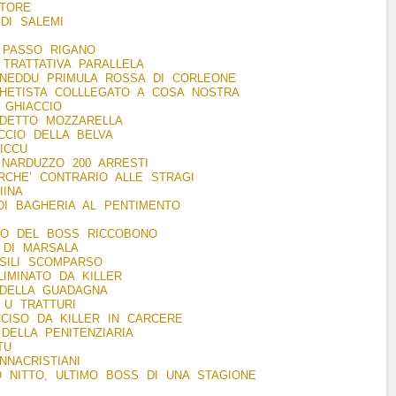
ATORE
 DI SALEMI
 PASSO RIGANO
TRATTATIVA PARALLELA
IANEDDU PRIMULA ROSSA DI CORLEONE
GHETISTA COLLLEGATO A COSA NOSTRA
 GHIACCIO
 DETTO MOZZARELLA
OCCIO DELLA BELVA
ICCU
 NARDUZZO 200 ARRESTI
RCHE’ CONTRARIO ALLE STRAGI
IINA
DI BAGHERIA AL PENTIMENTO
DO DEL BOSS RICCOBONO
IA DI MARSALA
SILI SCOMPARSO
LIMINATO DA KILLER
 DELLA GUADAGNA
U TRATTURI
CCISO DA KILLER IN CARCERE
DELLA PENITENZIARIA
TU
NACRISTIANI
 NITTO, ULTIMO BOSS DI UNA STAGIONE