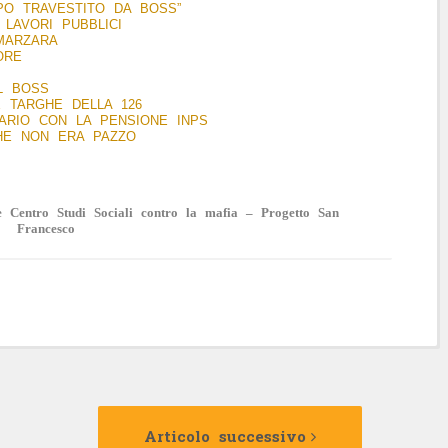
PO TRAVESTITO DA BOSS”
I LAVORI PUBBLICI
MARZARA
ORE
EL BOSS
LE TARGHE DELLA 126
ARIO CON LA PENSIONE INPS
CHE NON ERA PAZZO
 Centro Studi Sociali contro la mafia – Progetto San
Francesco
Articolo
Articolo
precedente:
successivo:
Articolo successivo