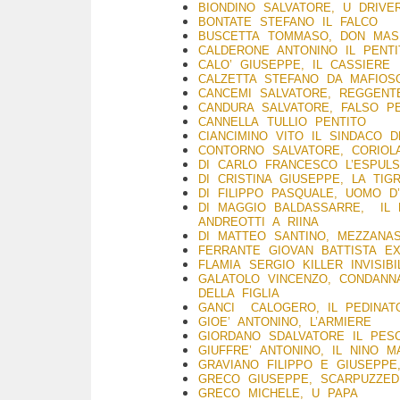
BIONDINO SALVATORE, U DRIVE
BONTATE STEFANO IL FALCO
BUSCETTA TOMMASO, DON MAS
CALDERONE ANTONINO IL PENT
CALO’ GIUSEPPE, IL CASSIERE
CALZETTA STEFANO DA MAFIOS
CANCEMI SALVATORE, REGGENT
CANDURA SALVATORE, FALSO P
CANNELLA TULLIO PENTITO
CIANCIMINO VITO IL SINDACO 
CONTORNO SALVATORE, CORIOL
DI CARLO FRANCESCO L’ESPU
DI CRISTINA GIUSEPPE, LA TIG
DI FILIPPO PASQUALE, UOMO 
DI MAGGIO BALDASSARRE, IL 
ANDREOTTI A RIINA
DI MATTEO SANTINO, MEZZANA
FERRANTE GIOVAN BATTISTA E
FLAMIA SERGIO KILLER INVISIB
GALATOLO VINCENZO, CONDANN
DELLA FIGLIA
GANCI CALOGERO, IL PEDINA
GIOE’ ANTONINO, L’ARMIERE
GIORDANO SDALVATORE IL PESC
GIUFFRE’ ANTONINO, IL NINO M
GRAVIANO FILIPPO E GIUSEPPE,
GRECO GIUSEPPE, SCARPUZZED
GRECO MICHELE, U PAPA