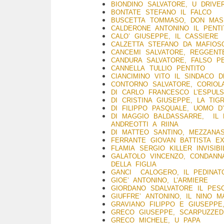
BIONDINO SALVATORE, U DRIVE
BONTATE STEFANO IL FALCO
BUSCETTA TOMMASO, DON MAS
CALDERONE ANTONINO IL PENT
CALO’ GIUSEPPE, IL CASSIERE
CALZETTA STEFANO DA MAFIOS
CANCEMI SALVATORE, REGGENT
CANDURA SALVATORE, FALSO P
CANNELLA TULLIO PENTITO
CIANCIMINO VITO IL SINDACO 
CONTORNO SALVATORE, CORIOL
DI CARLO FRANCESCO L’ESPU
DI CRISTINA GIUSEPPE, LA TIG
DI FILIPPO PASQUALE, UOMO 
DI MAGGIO BALDASSARRE, IL 
ANDREOTTI A RIINA
DI MATTEO SANTINO, MEZZANA
FERRANTE GIOVAN BATTISTA E
FLAMIA SERGIO KILLER INVISIB
GALATOLO VINCENZO, CONDANN
DELLA FIGLIA
GANCI CALOGERO, IL PEDINA
GIOE’ ANTONINO, L’ARMIERE
GIORDANO SDALVATORE IL PESC
GIUFFRE’ ANTONINO, IL NINO M
GRAVIANO FILIPPO E GIUSEPPE,
GRECO GIUSEPPE, SCARPUZZED
GRECO MICHELE, U PAPA