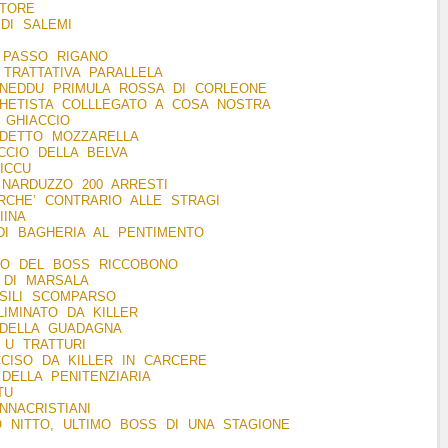
ATORE
 DI SALEMI
 PASSO RIGANO
TRATTATIVA PARALLELA
IANEDDU PRIMULA ROSSA DI CORLEONE
GHETISTA COLLLEGATO A COSA NOSTRA
 GHIACCIO
 DETTO MOZZARELLA
OCCIO DELLA BELVA
ICCU
 NARDUZZO 200 ARRESTI
RCHE’ CONTRARIO ALLE STRAGI
IINA
DI BAGHERIA AL PENTIMENTO
DO DEL BOSS RICCOBONO
IA DI MARSALA
SILI SCOMPARSO
LIMINATO DA KILLER
 DELLA GUADAGNA
U TRATTURI
CCISO DA KILLER IN CARCERE
DELLA PENITENZIARIA
TU
NACRISTIANI
 NITTO, ULTIMO BOSS DI UNA STAGIONE