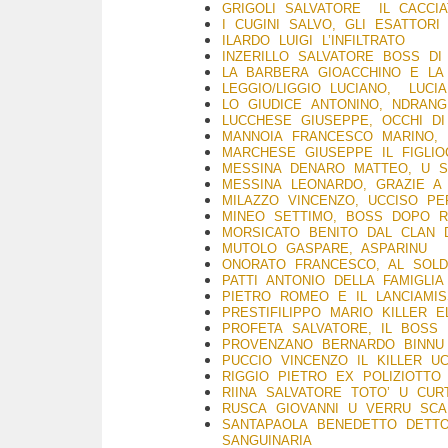
GRIGOLI SALVATORE IL CACCI
I CUGINI SALVO, GLI ESATTORI
ILARDO LUIGI L’INFILTRATO
INZERILLO SALVATORE BOSS DI
LA BARBERA GIOACCHINO E LA 
LEGGIO/LIGGIO LUCIANO, LUC
LO GIUDICE ANTONINO, NDRAN
LUCCHESE GIUSEPPE, OCCHI DI
MANNOIA FRANCESCO MARINO,
MARCHESE
GIUSEPPE IL FIGLI
MESSINA DENARO MATTEO, U S
MESSINA LEONARDO, GRAZIE A
MILAZZO VINCENZO, UCCISO PE
MINEO SETTIMO, BOSS DOPO R
MORSICATO BENITO DAL CLAN 
MUTOLO G
ASPARE, ASPARINU
ONORATO FRANCESCO, AL SOL
PATTI ANTONIO DELLA FAMIGL
PIETRO ROMEO E IL LANCIAMIS
PRESTIFILIPPO MARIO KILLER E
PROFETA SALVATORE, IL BOSS
PROVENZANO BERNARDO BINNU 
PUCCIO VINCENZO IL KILLER U
RIGGIO PIETRO EX POLIZIOTTO 
RIINA SALVATORE TOTO’ U CUR
RUSCA GIOVANNI U VERRU SCAN
SANTAPAOLA BENEDETTO DETTO
SANGUINARIA