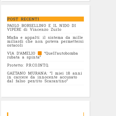
POST RECENTI
PAOLO BORSELLINO E IL NIDO DI
VIPERE di Vincenzo Zurlo
Mafia e appalti: il sistema da mille
miliardi che non poteva permettersi
ostacoli
VIA D’AMELIO
“Quell’autobomba
rubata a spinta”
Protetto: P.R.CO.INT.Q.
GAETANO MURANA: “I miei 18 anni
in carcere da innocente accusato
dal falso pentito Scarantino”