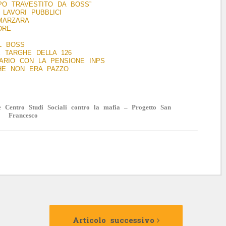
PO TRAVESTITO DA BOSS”
I LAVORI PUBBLICI
MARZARA
ORE
EL BOSS
LE TARGHE DELLA 126
ARIO CON LA PENSIONE INPS
CHE NON ERA PAZZO
 Centro Studi Sociali contro la mafia – Progetto San
Francesco
Articolo
Articolo
precedente:
successivo:
Articolo successivo