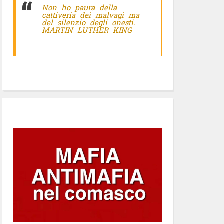
Non ho paura della
cattiveria dei malvagi ma
del silenzio degli onesti.
MARTIN LUTHER KING