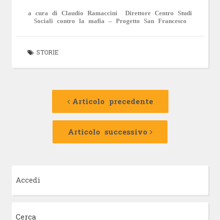
a cura di Claudio Ramaccini Direttore Centro Studi
Sociali contro la mafia – Progetto San Francesco
STORIE
Navigazione
Articolo
precedente:
Articolo precedente
articolo
Articolo
successivo:
Articolo successivo
Accedi
Cerca