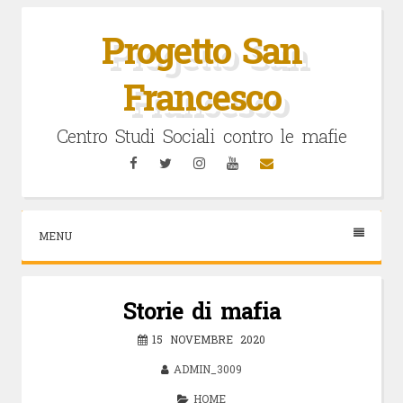
Vai
al
Progetto San
contenuto
Francesco
Centro Studi Sociali contro le mafie
Facebook
Twitter
Instagram
YouTube
Email
MENU
Storie di mafia
15 NOVEMBRE 2020
ADMIN_3009
HOME