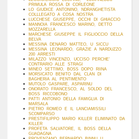
PRIMULA ROSSA DI CORLEONE
LO GIUDICE ANTONINO, NDRANGHETISTA
COLLLEGATO A COSA NOSTRA
LUCCHESE GIUSEPPE, OCCHI DI GHIACCIO
MANNOIA FRANCESCO MARINO, DETTO
MOZZARELLA
MARCHESE
GIUSEPPE IL FIGLIOCCIO DELLA
BELVA
MESSINA DENARO MATTEO, U SICCU
MESSINA LEONARDO, GRAZIE A NARDUZZO
200 ARRESTI
MILAZZO VINCENZO, UCCISO PERCHE’
CONTRARIO ALLE STRAGI
MINEO SETTIMO, BOSS DOPO RIINA
MORSICATO BENITO DAL CLAN DI
BAGHERIA AL PENTIMENTO
MUTOLO G
ASPARE, ASPARINU
ONORATO FRANCESCO, AL SOLDO DEL
BOSS RICCOBONO
PATTI ANTONIO DELLA FAMIGLIA DI
MARSALA
PIETRO ROMEO E IL LANCIAMISSILI
SCOMPARSO
PRESTIFILIPPO MARIO KILLER ELIMINATO DA
KILLER
PROFETA SALVATORE, IL BOSS DELLA
GUADAGNA
PROVENZANO BERNARDO BINNU U