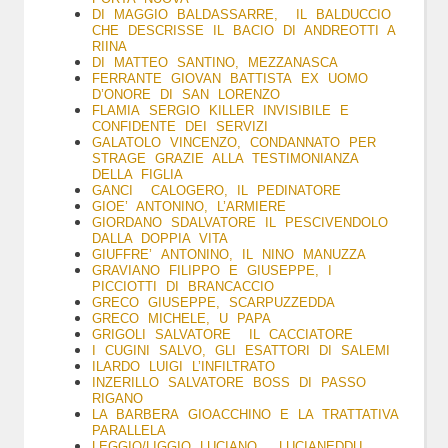
DI MAGGIO BALDASSARRE, IL BALDUCCIO
CHE DESCRISSE IL BACIO DI ANDREOTTI A
RIINA
DI MATTEO SANTINO, MEZZANASCA
FERRANTE GIOVAN BATTISTA EX UOMO
D’ONORE DI SAN LORENZO
FLAMIA SERGIO KILLER INVISIBILE E
CONFIDENTE DEI SERVIZI
GALATOLO VINCENZO, CONDANNATO PER
STRAGE GRAZIE ALLA TESTIMONIANZA
DELLA FIGLIA
GANCI CALOGERO, IL PEDINATORE
GIOE’ ANTONINO, L’ARMIERE
GIORDANO SDALVATORE IL PESCIVENDOLO
DALLA DOPPIA VITA
GIUFFRE’ ANTONINO, IL NINO MANUZZA
GRAVIANO FILIPPO E GIUSEPPE, I
PICCIOTTI DI BRANCACCIO
GRECO GIUSEPPE, SCARPUZZEDDA
GRECO MICHELE, U PAPA
GRIGOLI SALVATORE IL CACCIATORE
I CUGINI SALVO, GLI ESATTORI DI SALEMI
ILARDO LUIGI L’INFILTRATO
INZERILLO SALVATORE BOSS DI PASSO
RIGANO
LA BARBERA GIOACCHINO E LA TRATTATIVA
PARALLELA
LEGGIO/LIGGIO LUCIANO, LUCIANEDDU