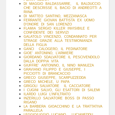
DI MAGGIO BALDASSARRE, IL BALDUCCIO
CHE DESCRISSE IL BACIO DI ANDREOTTI A
RIINA
DI MATTEO SANTINO, MEZZANASCA
FERRANTE GIOVAN BATTISTA EX UOMO
D’ONORE DI SAN LORENZO
FLAMIA SERGIO KILLER INVISIBILE E
CONFIDENTE DEI SERVIZI
GALATOLO VINCENZO, CONDANNATO PER
STRAGE GRAZIE ALLA TESTIMONIANZA
DELLA FIGLIA
GANCI CALOGERO, IL PEDINATORE
GIOE’ ANTONINO, L’ARMIERE
GIORDANO SDALVATORE IL PESCIVENDOLO
DALLA DOPPIA VITA
GIUFFRE’ ANTONINO, IL NINO MANUZZA
GRAVIANO FILIPPO E GIUSEPPE, I
PICCIOTTI DI BRANCACCIO
GRECO GIUSEPPE, SCARPUZZEDDA
GRECO MICHELE, U PAPA
GRIGOLI SALVATORE IL CACCIATORE
I CUGINI SALVO, GLI ESATTORI DI SALEMI
ILARDO LUIGI L’INFILTRATO
INZERILLO SALVATORE BOSS DI PASSO
RIGANO
LA BARBERA GIOACCHINO E LA TRATTATIVA
PARALLELA
LEGGIO/LIGGIO LUCIANO, LUCIANEDDU