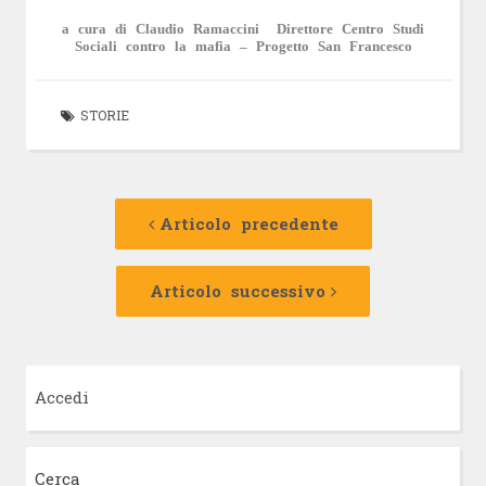
a cura di Claudio Ramaccini Direttore Centro Studi
Sociali contro la mafia – Progetto San Francesco
STORIE
Navigazione
Articolo
precedente:
Articolo precedente
articolo
Articolo
successivo:
Articolo successivo
Accedi
Cerca