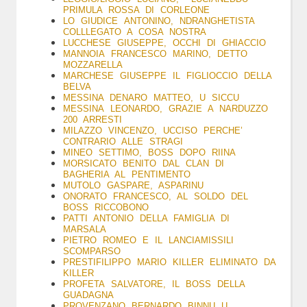
PRIMULA ROSSA DI CORLEONE
LO GIUDICE ANTONINO, NDRANGHETISTA
COLLLEGATO A COSA NOSTRA
LUCCHESE GIUSEPPE, OCCHI DI GHIACCIO
MANNOIA FRANCESCO MARINO, DETTO
MOZZARELLA
MARCHESE
GIUSEPPE IL FIGLIOCCIO DELLA
BELVA
MESSINA DENARO MATTEO, U SICCU
MESSINA LEONARDO, GRAZIE A NARDUZZO
200 ARRESTI
MILAZZO VINCENZO, UCCISO PERCHE’
CONTRARIO ALLE STRAGI
MINEO SETTIMO, BOSS DOPO RIINA
MORSICATO BENITO DAL CLAN DI
BAGHERIA AL PENTIMENTO
MUTOLO G
ASPARE, ASPARINU
ONORATO FRANCESCO, AL SOLDO DEL
BOSS RICCOBONO
PATTI ANTONIO DELLA FAMIGLIA DI
MARSALA
PIETRO ROMEO E IL LANCIAMISSILI
SCOMPARSO
PRESTIFILIPPO MARIO KILLER ELIMINATO DA
KILLER
PROFETA SALVATORE, IL BOSS DELLA
GUADAGNA
PROVENZANO BERNARDO BINNU U