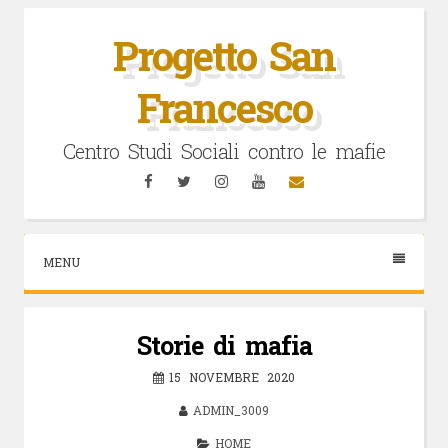
Vai
al
Progetto San
contenuto
Francesco
Centro Studi Sociali contro le mafie
Facebook
Twitter
Instagram
YouTube
Email
MENU
Storie di mafia
15 NOVEMBRE 2020
ADMIN_3009
HOME