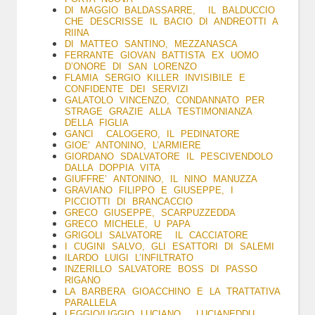
DI MAGGIO BALDASSARRE, IL BALDUCCIO
CHE DESCRISSE IL BACIO DI ANDREOTTI A
RIINA
DI MATTEO SANTINO, MEZZANASCA
FERRANTE GIOVAN BATTISTA EX UOMO
D’ONORE DI SAN LORENZO
FLAMIA SERGIO KILLER INVISIBILE E
CONFIDENTE DEI SERVIZI
GALATOLO VINCENZO, CONDANNATO PER
STRAGE GRAZIE ALLA TESTIMONIANZA
DELLA FIGLIA
GANCI CALOGERO, IL PEDINATORE
GIOE’ ANTONINO, L’ARMIERE
GIORDANO SDALVATORE IL PESCIVENDOLO
DALLA DOPPIA VITA
GIUFFRE’ ANTONINO, IL NINO MANUZZA
GRAVIANO FILIPPO E GIUSEPPE, I
PICCIOTTI DI BRANCACCIO
GRECO GIUSEPPE, SCARPUZZEDDA
GRECO MICHELE, U PAPA
GRIGOLI SALVATORE IL CACCIATORE
I CUGINI SALVO, GLI ESATTORI DI SALEMI
ILARDO LUIGI L’INFILTRATO
INZERILLO SALVATORE BOSS DI PASSO
RIGANO
LA BARBERA GIOACCHINO E LA TRATTATIVA
PARALLELA
LEGGIO/LIGGIO LUCIANO, LUCIANEDDU