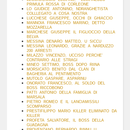
PRIMULA ROSSA DI CORLEONE
LO GIUDICE ANTONINO, NDRANGHETISTA
COLLLEGATO A COSA NOSTRA
LUCCHESE GIUSEPPE, OCCHI DI GHIACCIO
MANNOIA FRANCESCO MARINO, DETTO
MOZZARELLA
MARCHESE
GIUSEPPE IL FIGLIOCCIO DELLA
BELVA
MESSINA DENARO MATTEO, U SICCU
MESSINA LEONARDO, GRAZIE A NARDUZZO
200 ARRESTI
MILAZZO VINCENZO, UCCISO PERCHE’
CONTRARIO ALLE STRAGI
MINEO SETTIMO, BOSS DOPO RIINA
MORSICATO BENITO DAL CLAN DI
BAGHERIA AL PENTIMENTO
MUTOLO G
ASPARE, ASPARINU
ONORATO FRANCESCO, AL SOLDO DEL
BOSS RICCOBONO
PATTI ANTONIO DELLA FAMIGLIA DI
MARSALA
PIETRO ROMEO E IL LANCIAMISSILI
SCOMPARSO
PRESTIFILIPPO MARIO KILLER ELIMINATO DA
KILLER
PROFETA SALVATORE, IL BOSS DELLA
GUADAGNA
PROVENZANO BERNARDO BINNU U