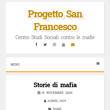
Vai
al
Progetto San
contenuto
Francesco
Centro Studi Sociali contro le mafie
Facebook
Twitter
Instagram
YouTube
Email
MENU
Storie di mafia
15 NOVEMBRE 2020
ADMIN_3009
HOME