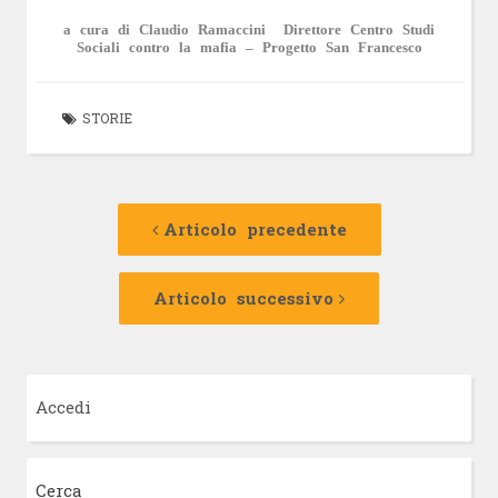
a cura di Claudio Ramaccini Direttore Centro Studi
Sociali contro la mafia – Progetto San Francesco
STORIE
Navigazione
Articolo
precedente:
Articolo precedente
articolo
Articolo
successivo:
Articolo successivo
Accedi
Cerca