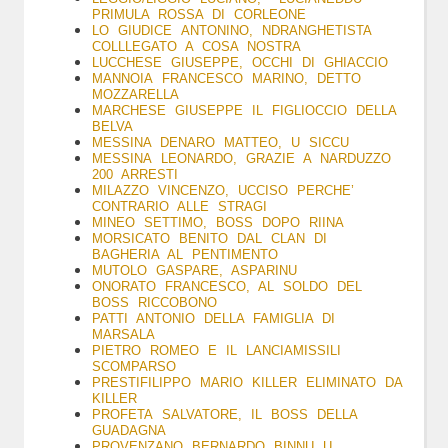
PRIMULA ROSSA DI CORLEONE
LO GIUDICE ANTONINO, NDRANGHETISTA
COLLLEGATO A COSA NOSTRA
LUCCHESE GIUSEPPE, OCCHI DI GHIACCIO
MANNOIA FRANCESCO MARINO, DETTO
MOZZARELLA
MARCHESE
GIUSEPPE IL FIGLIOCCIO DELLA
BELVA
MESSINA DENARO MATTEO, U SICCU
MESSINA LEONARDO, GRAZIE A NARDUZZO
200 ARRESTI
MILAZZO VINCENZO, UCCISO PERCHE’
CONTRARIO ALLE STRAGI
MINEO SETTIMO, BOSS DOPO RIINA
MORSICATO BENITO DAL CLAN DI
BAGHERIA AL PENTIMENTO
MUTOLO G
ASPARE, ASPARINU
ONORATO FRANCESCO, AL SOLDO DEL
BOSS RICCOBONO
PATTI ANTONIO DELLA FAMIGLIA DI
MARSALA
PIETRO ROMEO E IL LANCIAMISSILI
SCOMPARSO
PRESTIFILIPPO MARIO KILLER ELIMINATO DA
KILLER
PROFETA SALVATORE, IL BOSS DELLA
GUADAGNA
PROVENZANO BERNARDO BINNU U