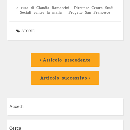
a cura di Claudio Ramaccini Direttore Centro Studi
Sociali contro la mafia – Progetto San Francesco
STORIE
Navigazione
Articolo
precedente:
Articolo precedente
articolo
Articolo
successivo:
Articolo successivo
Accedi
Cerca