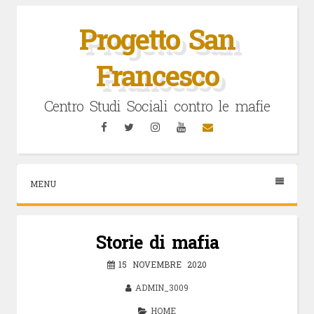
Vai
al
Progetto San
contenuto
Francesco
Centro Studi Sociali contro le mafie
Facebook
Twitter
Instagram
YouTube
Email
MENU
Storie di mafia
15 NOVEMBRE 2020
ADMIN_3009
HOME