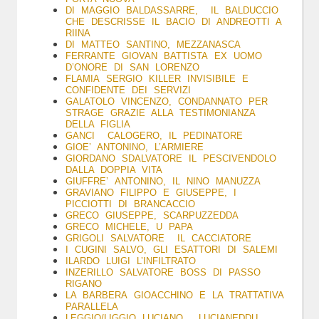
DI MAGGIO BALDASSARRE, IL BALDUCCIO
CHE DESCRISSE IL BACIO DI ANDREOTTI A
RIINA
DI MATTEO SANTINO, MEZZANASCA
FERRANTE GIOVAN BATTISTA EX UOMO
D’ONORE DI SAN LORENZO
FLAMIA SERGIO KILLER INVISIBILE E
CONFIDENTE DEI SERVIZI
GALATOLO VINCENZO, CONDANNATO PER
STRAGE GRAZIE ALLA TESTIMONIANZA
DELLA FIGLIA
GANCI CALOGERO, IL PEDINATORE
GIOE’ ANTONINO, L’ARMIERE
GIORDANO SDALVATORE IL PESCIVENDOLO
DALLA DOPPIA VITA
GIUFFRE’ ANTONINO, IL NINO MANUZZA
GRAVIANO FILIPPO E GIUSEPPE, I
PICCIOTTI DI BRANCACCIO
GRECO GIUSEPPE, SCARPUZZEDDA
GRECO MICHELE, U PAPA
GRIGOLI SALVATORE IL CACCIATORE
I CUGINI SALVO, GLI ESATTORI DI SALEMI
ILARDO LUIGI L’INFILTRATO
INZERILLO SALVATORE BOSS DI PASSO
RIGANO
LA BARBERA GIOACCHINO E LA TRATTATIVA
PARALLELA
LEGGIO/LIGGIO LUCIANO, LUCIANEDDU