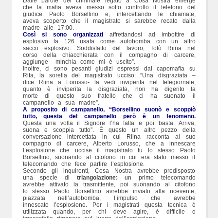
Dalle parole del criminale legato a Cosa Nostra emerge
che la mafia aveva messo sotto controllo il telefono del
giudice Paolo Borsellino e, intercettando le chiamate,
aveva scoperto che il magistrato si sarebbe recato dalla
madre alle 17:00.
Così si sono organizzati
affrettandosi ad imbottire di
esplosivo la 126 usata come autobomba con un altro
sacco esplosivo. Soddisfatto del lavoro, Totò Riina nel
corso della chiacchierata con il compagno di carcere,
aggiunge –minchia come mi è uscito”.
Inoltre, ci sono pesanti giudizi espressi dal capomafia su
Rita, la sorella del magistrato ucciso: “Una disgraziata –
dice Riina a Lorusso- la vedi inviperita nel telegiornale,
quanto è inviperita la disgraziata, non ha digerito la
morte di questo suo fratello che ci ha suonato il
campanello a sua madre”.
A proposito di campanello,
“Borsellino suonò e scoppiò
tutto, questa del campanello però è un fenomeno.
Questa una volta il Signore l’ha fatta e poi basta. Arriva,
suona e scoppia tutto”. È questo un altro pezzo della
conversazione intercettata in cui Riina racconta al suo
compagno di carcere, Alberto Lorusso, che a innescare
l’esplosione che uccise il magistrato fu lo stesso Paolo
Borsellino, suonando al citofono in cui era stato messo il
telecomando che fece partire l’esplosione.
Secondo gli inquirenti, Cosa Nostra avrebbe predisposto
una specie di
triangolazione:
un primo telecomando
avrebbe attivato la trasmittente, poi suonando al citofono
lo stesso Paolo Borsellino avrebbe inviato alla ricevente,
piazzata nell’autobomba, l’impulso che avrebbe
innescato l’esplosione. Per i magistrati questa tecnica è
utilizzata quando, per chi deve agire, è difficile o