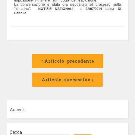
impossibile rimanere sul luogo dell’esplosione.
La conversazione è stata ora depositata al processo sulla
“trattativa”
.
NOTIZIE NAZIONALI il 22/07/2014 Lucia Di
Candilo
Navigazione
Articolo
precedente:
Articolo precedente
articolo
Articolo
successivo:
Articolo successivo
Accedi
Cerca