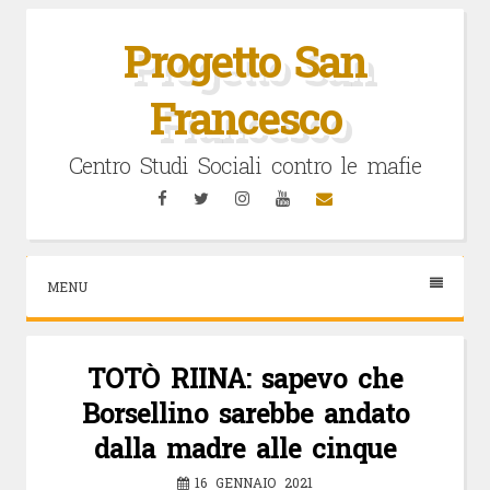
Vai
al
Progetto San
contenuto
Francesco
Centro Studi Sociali contro le mafie
Facebook
Twitter
Instagram
YouTube
Email
MENU
TOTÒ RIINA: sapevo che
Borsellino sarebbe andato
dalla madre alle cinque
16 GENNAIO 2021