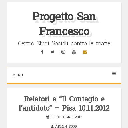
Vai
al
Progetto San
contenuto
Francesco
Centro Studi Sociali contro le mafie
Facebook
Twitter
Instagram
YouTube
Email
MENU
Relatori a “Il Contagio e
l’antidoto” – Pisa 10.11.2012
31 OTTOBRE 2012
ADMIN_3009