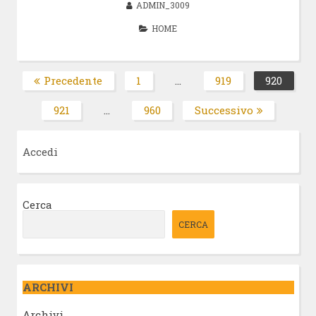
ADMIN_3009
HOME
Paginazione
Precedente
1
…
919
920
Pagina
Pagina
Pagin
degli
921
…
960
Successivo
Pagina
Pagina
articoli
Accedi
Cerca
CERCA
ARCHIVI
Archivi