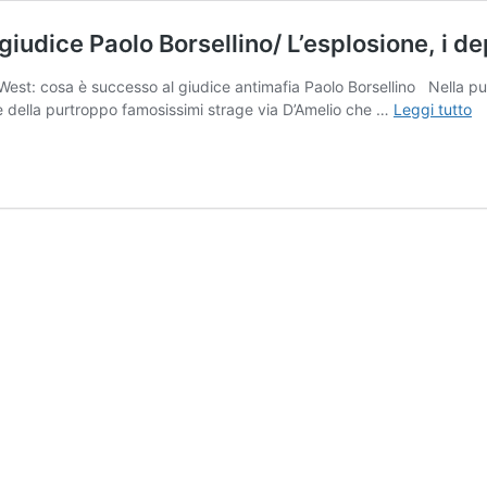
giudice Paolo Borsellino/ L’esplosione, i d
est: cosa è successo al giudice antimafia Paolo Borsellino Nella punt
St
re della purtroppo famosissimi strage via D’Amelio che …
Leggi tutto
vi
D’
c
è
s
al
gi
Pa
Bo
L’
i
de
e
l’
ro