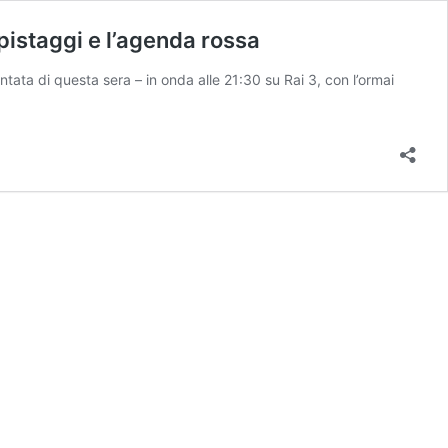
epistaggi e l’agenda rossa
ata di questa sera – in onda alle 21:30 su Rai 3, con l’ormai
rage
a
Amelio:
osa
uccesso
udice
olo
rsellino/
esplosione,
pistaggi
agenda
ssa