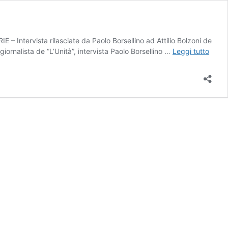
rvista rilasciate da Paolo Borsellino ad Attilio Bolzoni de
Il
nalista de “L’Unità”, intervista Paolo Borsellino …
Leggi tutto
“disa
dell’a
la
denun
pubbl
di
Borsel