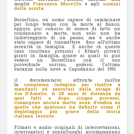
moglie
Francesca Morvillo
e agli
uomini
della scorta.
Borsellino, un uomo capace di camminare
per lungo tempo con la morte al fianco,
eppure, pur conscio di essere di fatto un
condannato a morte, non solo non ha
indietreggiato di un passo, ma è anche
stato capace di trasmettere fino all’ultimo
serenità in famiglia. E anche in questo
caso risultano preziosi i filmati privati
girati in famiglia, grazie ai quali si può
vedere un Borsellino con il suo
proverbiale sorriso, godersi l’ultima
vacanza sulla neve a Capodanno del 1991.
il documentario affronta inoltre
la
complessa indagine per risalire a
mandanti ed esecutori della strage di
via D’Amelio. A 28 anni di distanza da
quei fatti e dopo cinque processi,
rimangono ancora molte zone d’ombra su
quello che qualcuno ha definito come il
depistaggio più grave della storia
italiana recente.
Filmati e audio originali di intercettazioni,
interrogatori e sopralluoghi accompagnano