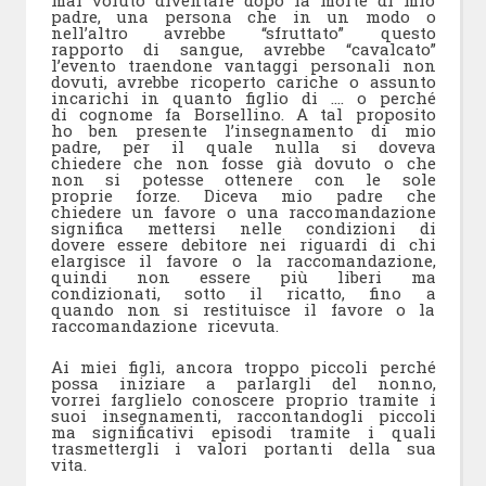
mai voluto diventare dopo la morte di mio
padre, una persona che in un modo o
nell’altro avrebbe “sfruttato” questo
rapporto di sangue, avrebbe “cavalcato”
l’evento traendone vantaggi personali non
dovuti, avrebbe ricoperto cariche o assunto
incarichi in quanto figlio di …. o perché
di cognome fa Borsellino. A tal proposito
ho ben presente l’insegnamento di mio
padre, per il quale nulla si doveva
chiedere che non fosse già dovuto o che
non si potesse ottenere con le sole
proprie forze. Diceva mio padre che
chiedere un favore o una raccomandazione
significa mettersi nelle condizioni di
dovere essere debitore nei riguardi di chi
elargisce il favore o la raccomandazione,
quindi non essere più liberi ma
condizionati, sotto il ricatto, fino a
quando non si restituisce il favore o la
raccomandazione ricevuta.
Ai miei figli, ancora troppo piccoli perché
possa iniziare a parlargli del nonno,
vorrei farglielo conoscere proprio tramite i
suoi insegnamenti, raccontandogli piccoli
ma significativi episodi tramite i quali
trasmettergli i valori portanti della sua
vita.