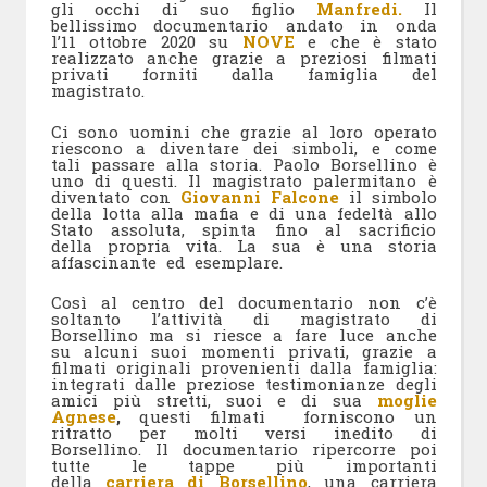
gli occhi di suo figlio
Manfredi.
Il
bellissimo documentario andato in onda
l’11 ottobre 2020 su
NOVE
e che è stato
realizzato anche grazie a preziosi filmati
privati forniti dalla famiglia del
magistrato.
Ci sono uomini che grazie al loro operato
riescono a diventare dei simboli, e come
tali passare alla storia. Paolo Borsellino è
uno di questi. Il magistrato palermitano è
diventato con
Giovanni Falcone
il simbolo
della lotta alla mafia e di una fedeltà allo
Stato assoluta, spinta fino al sacrificio
della propria vita. La sua è una storia
affascinante ed esemplare.
Così al centro del documentario non c’è
soltanto l’attività di magistrato di
Borsellino ma si riesce a fare luce anche
su alcuni suoi momenti privati, grazie a
filmati originali provenienti dalla famiglia:
integrati dalle preziose testimonianze degli
amici più stretti, suoi e di sua
moglie
Agnese
,
questi filmati forniscono un
ritratto per molti versi inedito di
Borsellino. Il documentario ripercorre poi
tutte le tappe più importanti
della
carriera di Borsellino
, una carriera