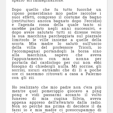
Dopo quello che fu tutto fuorché un
riposo pomeridiano mio padre raccolse i
suoi effetti, compreso il costume da bagno
(restituitoci ancora bagnato dopo l’eccidio)
e l’agenda rossa della quale tanto si
sarebbe parlato negli anni successivi, e
dopo avere salutato tutti si diresse verso
la sua macchina parcheggiata sul piazzale
limitrofo le ville insieme a quelle della
scorta. Mia madre lo salutò sull’uscio
della villa del professore Tricoli, io
l’accompagnai portandogli la borsa sino
alla macchina, sapevo che aveva
l’appuntamento con mia nonna per
portarla dal cardiologo per cui non ebbi
bisogno di chiedergli nulla. Mi sorrise, gli
sorrisi, sicuri entrambi che di lì a poche
ore ci saremmo ritrovati a casa a Palermo
con gli zii.
Ho realizzato che mio padre non c’era più
mentre quel pomeriggio giocavo a ping
pong e vidi passarmi accanto il volto
funereo di mia cugina Silvia, aveva
appena appreso dell’attentato dalla radio.
Non so perché ma prima di decidere il da
farsi io e mia madre ci preoccupammo di