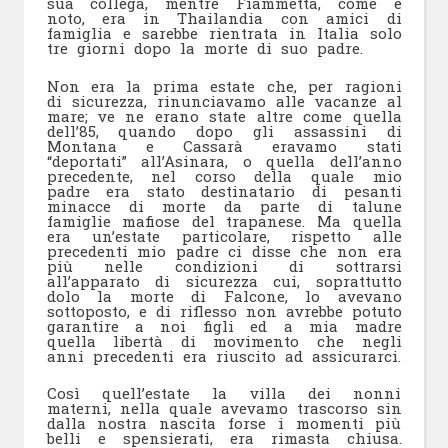
sua collega, mentre Fiammetta, come è
noto, era in Thailandia con amici di
famiglia e sarebbe rientrata in Italia solo
tre giorni dopo la morte di suo padre.
Non era la prima estate che, per ragioni
di sicurezza, rinunciavamo alle vacanze al
mare; ve ne erano state altre come quella
dell’85, quando dopo gli assassini di
Montana e Cassarà eravamo stati
“deportati” all’Asinara, o quella dell’anno
precedente, nel corso della quale mio
padre era stato destinatario di pesanti
minacce di morte da parte di talune
famiglie mafiose del trapanese. Ma quella
era un’estate particolare, rispetto alle
precedenti mio padre ci disse che non era
più nelle condizioni di sottrarsi
all’apparato di sicurezza cui, soprattutto
dolo la morte di Falcone, lo avevano
sottoposto, e di riflesso non avrebbe potuto
garantire a noi figli ed a mia madre
quella libertà di movimento che negli
anni precedenti era riuscito ad assicurarci.
Così quell’estate la villa dei nonni
materni, nella quale avevamo trascorso sin
dalla nostra nascita forse i momenti più
belli e spensierati, era rimasta chiusa.