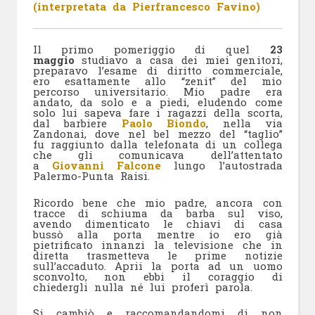
(interpretata da Pierfrancesco Favino)
Il primo pomeriggio di quel
23
maggio
studiavo a casa dei miei genitori,
preparavo l’esame di diritto commerciale,
ero esattamente allo “zenit” del mio
percorso universitario. Mio padre era
andato, da solo e a piedi, eludendo come
solo lui sapeva fare i ragazzi della scorta,
dal barbiere
Paolo Biondo
, nella via
Zandonai, dove nel bel mezzo del “taglio”
fu raggiunto dalla telefonata di un collega
che gli comunicava dell’attentato
a
Giovanni Falcone
lungo l’autostrada
Palermo-Punta Raisi.
Ricordo bene che mio padre, ancora con
tracce di schiuma da barba sul viso,
avendo dimenticato le chiavi di casa
bussò alla porta mentre io ero già
pietrificato innanzi la televisione che in
diretta trasmetteva le prime notizie
sull’accaduto. Aprii la porta ad un uomo
sconvolto, non ebbi il coraggio di
chiedergli nulla né lui proferì parola.
Si cambiò e raccomandandomi di non