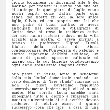
giorno (compresa la domenica) alle 5 del
mattino per “fottere” il mondo con due ore
di anticipo. In quei giorni di luglio erano
nostri ospiti, come d’altra parte ogni
estate, dei nostri zii con la loro unica
figlia, Silvia, ed era proprio con lei che
mio padre di buon mattino ci aveva
anticipati nel recarsi a Villagrazia di
Carini dove si trova la residenza estiva
dei miei nonni materni e dove, nella villa
accanto alla nostra, ci aveva invitati a
pranzo il professore “Pippo” Tricoli,
titolare della cattedra di Storia
contemporanea dell’Università di Palermo e
storico esponente dell’Msi siciliano, un
uomo di grande spessore culturale ed
umano con la cui famiglia condividevamo
ogni anno spensierate stagioni estive.
Mio padre, in verità, tentò di scuotermi
dalla mia “loffia” domenicale tradendo un
certo desiderio di “fare strada” insieme, ma
non ci riuscì. L’avremmo raggiunto
successivamente insieme agli zii ed a mia
madre. Mia sorella Lucia sarebbe stata
impegnata tutto il giorno a ripassare una
materia universitaria di cui avrebbe dovuto
sostenere il relativo esame il giorno
successivo (cosa che fece!) a casa di una