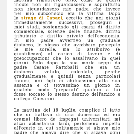
incubi non mi riguardassero e soprattutto
non riguardassero mio padre, che invece
nel mio subconscio era la vittima. Dopo
la
strage di Capaci
,
eccetto che nei giorni
immediatamente successivi, proseguii i
miei studi, sostenendo gli esami di diritto
commerciale, scienze delle finanze, diritto
tributario e diritto privato dell’economia.
In mio padre avvertivo un graduale
distacco, lo stesso che avrebbero percepito
le mie sorelle, ma lo attribuivo (e
giustificavo) al carico di lavoro e di
preoccupazioni che lo assalivano in quei
giorni. Solo dopo la sua morte seppi da
padre Cesare Rattoballi che era un
distacco voluto, calcolato, perché
gradualmente, e quindi senza particolari
traumi, noi figli ci abituassimo alla sua
assenza e ci trovassimo un giorno in
qualche modo “preparati” qualora a lui
fosse toccato lo stesso destino dell’amico e
collega Giovanni.
La mattina del
19 luglio
, complice il fatto
che si trattava di una domenica ed ero
oramai libero da impegni universitari, mi
alzai abbastanza tardi, perlomeno rispetto
all’orario in cui solitamente si alzava mio
padre che amava dire che si alzava ogni