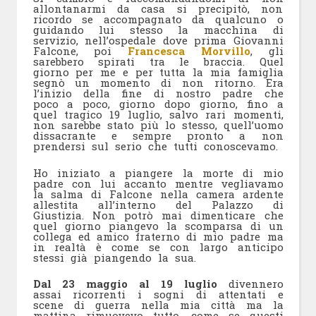
allontanarmi da casa si precipitò, non
ricordo se accompagnato da qualcuno o
guidando lui stesso la macchina di
servizio, nell’ospedale dove prima Giovanni
Falcone, poi
Francesca Morvillo
, gli
sarebbero spirati tra le braccia. Quel
giorno per me e per tutta la mia famiglia
segnò un momento di non ritorno. Era
l’inizio della fine di nostro padre che
poco a poco, giorno dopo giorno, fino a
quel tragico 19 luglio, salvo rari momenti,
non sarebbe stato più lo stesso, quell’uomo
dissacrante e sempre pronto a non
prendersi sul serio che tutti conoscevamo.
Ho iniziato a piangere la morte di mio
padre con lui accanto mentre vegliavamo
la salma di Falcone nella camera ardente
allestita all’interno del Palazzo di
Giustizia. Non potrò mai dimenticare che
quel giorno piangevo la scomparsa di un
collega ed amico fraterno di mio padre ma
in realtà è come se con largo anticipo
stessi già piangendo la sua.
Dal 23 maggio al 19 luglio
divennero
assai ricorrenti i sogni di attentati e
scene di guerra nella mia città ma la
mattina rimuovevo tutto, come se questi