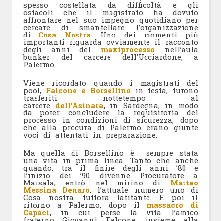
spesso costellata da difficoltà e gli
ostacoli che il magistrato ha dovuto
affrontare nel suo impegno quotidiano per
cercare di smantellare l’organizzazione
di
Cosa Nostra
. Uno dei momenti più
importanti riguarda ovviamente il racconto
degli anni del
maxiprocesso
nell’aula
bunker del carcere dell’Ucciardone, a
Palermo.
Viene ricordato quando i magistrati del
pool,
Falcone e Borsellino
in testa, furono
trasferiti nottetempo al
carcere
dell’Asinara
,
in Sardegna, in modo
da poter concludere la requisitoria del
processo in condizioni di sicurezza, dopo
che alla procura di Palermo erano giunte
voci di attentati in preparazione.
Ma quella di Borsellino è sempre stata
una vita in prima linea. Tanto che anche
quando, tra il finire degli anni ’80 e
l’inizio dei ’90 divenne Procuratore a
Marsala, entrò nel mirino di
Matteo
Messina Denaro
, l’attuale numero uno di
Cosa nostra, tuttora latitante. E poi il
ritorno a Palermo, dopo il
massacro di
Capaci
,
in cui perse la vita l’amico
fraterno Giovanni Falcone, insieme alla