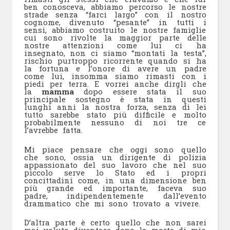
ben conosceva, abbiamo percorso le nostre
strade senza “farci largo” con il nostro
cognome, divenuto “pesante” in tutti i
sensi, abbiamo costruito le nostre famiglie
cui sono rivolte la maggior parte delle
nostre attenzioni come lui ci ha
insegnato, non ci siamo “montati la testa”,
rischio purtroppo ricorrente quando si ha
la fortuna e l’onore di avere un padre
come lui, insomma siamo rimasti con i
piedi per terra. E vorrei anche dirgli che
la
mamma
dopo essere stata il suo
principale sostegno è stata in questi
lunghi anni la nostra forza, senza di lei
tutto sarebbe stato più difficile e molto
probabilmente nessuno di noi tre ce
l’avrebbe fatta.
Mi piace pensare che oggi sono quello
che sono, ossia un dirigente di polizia
appassionato del suo lavoro che nel suo
piccolo serve lo Stato ed i propri
concittadini come, in una dimensione ben
più grande ed importante, faceva suo
padre, indipendentemente dall’evento
drammatico che mi sono trovato a vivere.
D’altra parte è certo quello che non sarei