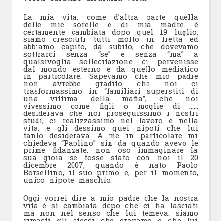
La mia vita, come d’altra parte quella
delle mie sorelle e di mia madre, è
certamente cambiata dopo quel 19 luglio,
siamo cresciuti tutti molto in fretta ed
abbiamo capito, da subito, che dovevamo
sottrarci senza “se” e senza “ma” a
qualsivoglia sollecitazione ci pervenisse
dal mondo esterno e da quello mediatico
in particolare. Sapevamo che mio padre
non avrebbe gradito che noi ci
trasformassimo in “familiari superstiti di
una vittima della mafia”, che noi
vivessimo come figli o moglie di …..,
desiderava che noi proseguissimo i nostri
studi, ci realizzassimo nel lavoro e nella
vita, e gli dessimo quei nipoti che lui
tanto desiderava. A me in particolare mi
chiedeva “Paolino” sin da quando avevo le
prime fidanzate, non oso immaginare la
sua gioia se fosse stato con noi il 20
dicembre 2007, quando è nato Paolo
Borsellino, il suo primo e, per il momento,
unico nipote maschio.
Oggi vorrei dire a mio padre che la nostra
vita è sì cambiata dopo che ci ha lasciati
ma non nel senso che lui temeva: siamo
rimasti gli stessi che eravamo e che lui