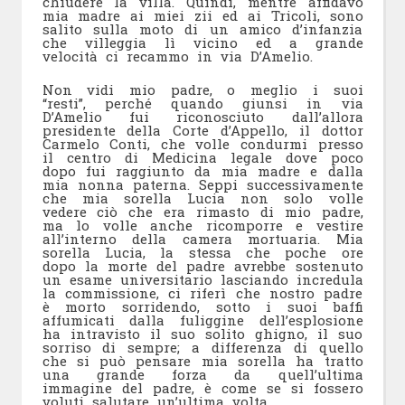
chiudere la villa. Quindi, mentre affidavo
mia madre ai miei zii ed ai Tricoli, sono
salito sulla moto di un amico d’infanzia
che villeggia lì vicino ed a grande
velocità ci recammo in via D’Amelio.
Non vidi mio padre, o meglio i suoi
“resti”, perché quando giunsi in via
D’Amelio fui riconosciuto dall’allora
presidente della Corte d’Appello, il dottor
Carmelo Conti, che volle condurmi presso
il centro di Medicina legale dove poco
dopo fui raggiunto da mia madre e dalla
mia nonna paterna. Seppi successivamente
che mia sorella Lucia non solo volle
vedere ciò che era rimasto di mio padre,
ma lo volle anche ricomporre e vestire
all’interno della camera mortuaria. Mia
sorella Lucia, la stessa che poche ore
dopo la morte del padre avrebbe sostenuto
un esame universitario lasciando incredula
la commissione, ci riferì che nostro padre
è morto sorridendo, sotto i suoi baffi
affumicati dalla fuliggine dell’esplosione
ha intravisto il suo solito ghigno, il suo
sorriso di sempre; a differenza di quello
che si può pensare mia sorella ha tratto
una grande forza da quell’ultima
immagine del padre, è come se si fossero
voluti salutare un’ultima volta.