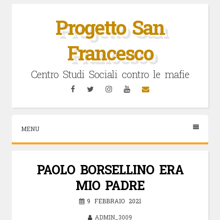
Vai
al
Progetto San
contenuto
Francesco
Centro Studi Sociali contro le mafie
Facebook
Twitter
Instagram
YouTube
Email
MENU
PAOLO BORSELLINO ERA
MIO PADRE
9 FEBBRAIO 2021
ADMIN_3009