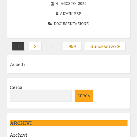
4 AGOSTO 2026
ADMIN-PSF
DOCUMENTAZIONE
Paginazione
1
2
…
959
Successivo
Pagina
Pagina
Pagina
degli
articoli
Accedi
Cerca
CERCA
ARCHIVI
Archivi