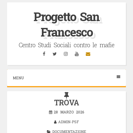
Vai
al
Progetto San
contenuto
Francesco
Centro Studi Sociali contro le mafie
Facebook
Twitter
Instagram
YouTube
Email
MENU
TROVA
28 MARZO 2026
ADMIN-PSF
DOCUMENTAZIONE