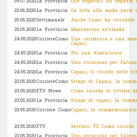
09.07.2020
La Provincia
Due ergastoli un segnale 
23.06.2020
La Provincia
La lotta alla mafia parte 
25.05.2020
Settimanale
Anche Como ha ricordato
25.05.2020
La Provincia
Mascherina antimafia
24.05.2020
CorriereComo
Una cerimonia e una masch
Capaci
24.05.2020
La Provincia
Per non dimenticare
24.05.2020
La Provincia
Uno striscione per Falcon
24.05.2020
La Provincia
Capaci, il ricordo delle vi
23.05.2020
CorriereComo
Strage di Capaci, la comm
23.05.2020
ETV News
Como ricorda le vittime d
23.05.2020
La Provincia
Strage di capaci, la comm
23.05.2020
Corriere Como
Capaci, la commemorazio
23.05.2020
ETV
Servizio TG Como ricorda 
23.05.2020
La Provincia
Uno striscione per Falcon