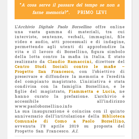
“
A cosa serve il passare del tempo se non a
farne memoria
?”. PRIMO LEVI
L’
Archivio Digitale Paolo Borsellino
offre online
una vasta gamma di materiali, tra cui
interviste, sentenze, verbali, immagini, file
video e audio, atti processuali e di indagine,
permettendo agli utenti di approfondire la
vita e il lavoro di Borsellino, figura simbolo
della lotta contro la mafia in Italia. È stato
realizzato da
Claudio Ramaccini
, direttore del
Centro Studi Sociali contro le mafie –
Progetto San Francesco
, con l’obiettivo di
preservare e diffondere la memoria e l’eredità
del compianto magistrato. L’iniziativa è stata
condivisa con la famiglia Borsellino, e le
figlie del magistrato,
Fiammetta e Lucia
, ne
hanno curato la prefazione. L’archivio è
accessibile all’indirizzo
www.paoloborsellino.info
La sua inaugurazione è coincisa con il quinto
anniversario dell’intitolazione della
Biblioteca
Comunale di Como a Paolo Borsellino
,
avvenuta l’8 aprile 2019 su proposta del
Progetto San Francesco.
A.I.