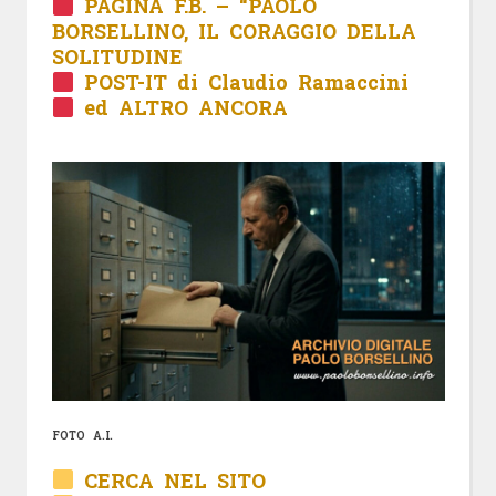
PAGINA F.B. – “PAOLO
BORSELLINO, IL CORAGGIO DELLA
SOLITUDINE
POST-IT di Claudio Ramaccini
ed ALTRO ANCORA
FOTO A.I.
CERCA NEL SITO