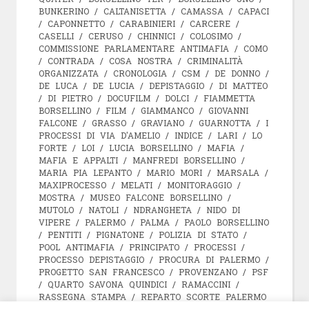
BUNKERINO
/
CALTANISETTA
/
CAMASSA
/
CAPACI
/
CAPONNETTO
/
CARABINIERI
/
CARCERE
/
CASELLI
/
CERUSO
/
CHINNICI
/
COLOSIMO
/
COMMISSIONE PARLAMENTARE ANTIMAFIA
/
COMO
/
CONTRADA
/
COSA NOSTRA
/
CRIMINALITÀ
ORGANIZZATA
/
CRONOLOGIA
/
CSM
/
DE DONNO
/
DE LUCA
/
DE LUCIA
/
DEPISTAGGIO
/
DI MATTEO
/
DI PIETRO
/
DOCUFILM
/
DOLCI
/
FIAMMETTA
BORSELLINO
/
FILM
/
GIAMMANCO
/
GIOVANNI
FALCONE
/
GRASSO
/
GRAVIANO
/
GUARNOTTA
/
I
PROCESSI DI VIA D'AMELIO
/
INDICE
/
LARI
/
LO
FORTE
/
LOI
/
LUCIA BORSELLINO
/
MAFIA
/
MAFIA E APPALTI
/
MANFREDI BORSELLINO
/
MARIA PIA LEPANTO
/
MARIO MORI
/
MARSALA
/
MAXIPROCESSO
/
MELATI
/
MONITORAGGIO
/
MOSTRA
/
MUSEO FALCONE BORSELLINO
/
MUTOLO
/
NATOLI
/
NDRANGHETA
/
NIDO DI
VIPERE
/
PALERMO
/
PALMA
/
PAOLO BORSELLINO
/
PENTITI
/
PIGNATONE
/
POLIZIA DI STATO
/
POOL ANTIMAFIA
/
PRINCIPATO
/
PROCESSI
/
PROCESSO DEPISTAGGIO
/
PROCURA DI PALERMO
/
PROGETTO SAN FRANCESCO
/
PROVENZANO
/
PSF
/
QUARTO SAVONA QUINDICI
/
RAMACCINI
/
RASSEGNA STAMPA
/
REPARTO SCORTE PALERMO
/
REPICI
/
RIINA
/
RITA BORSELLINO
/
RUSSO
/