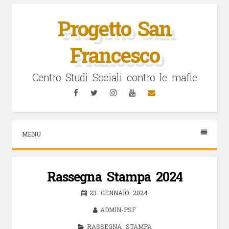
Vai
al
Progetto San
contenuto
Francesco
Centro Studi Sociali contro le mafie
Facebook
Twitter
Instagram
YouTube
Email
MENU
Rassegna Stampa 2024
23 GENNAIO 2024
ADMIN-PSF
RASSEGNA STAMPA