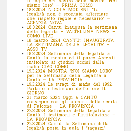
il taglio del nastro della mostra “Noi
siamo loro” – PRIMA COMO
18.3.2024 NICOLA MOLTENI: “La
legalità non é scontata, affermare
che rispetto regole è necessario” –
AGENZIA NOVA
18.3.2024 Cantù inaugura la settimana
della legalità – VALTELLINA NEWS –
COMO LIVE
18 marzo 2024 CANTU’: INAUGURATA
LA SETTIMANA DELLA LEGALITA’ –
ASSO TV
18.3.2024 Settimana della legalità a
Cantù: la mostra ed il parco Argenti
intitolato ai giudici uccisi dalla
mafia CIAO COMO
19.3.2024 MOSTRA “NOI SIAMO LORO”
per la Settimana della Legalità a
Cantù – LA PROVINCIA
19.3.2024 Le stragi di mafia del 1992.
Parlano i testimoni dell’orrore IL
GIORNO
21 marzo 2024 Oggi a CANTÙ
convegno con gli uomini della scorta
di Falcone – LA PROVINCIA
22.3.2024 Settimana della Legalità a
Cantù. I testimoni e l’intitolazione –
LA PROVINCIA
22.3.2024
Cantù, la Settimana della
legalità porta in aula i “ragazzi”