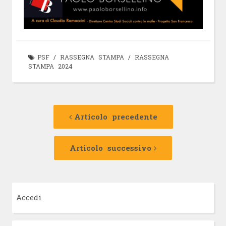
PSF
/
RASSEGNA STAMPA
/
RASSEGNA
STAMPA 2024
Navigazione
Articolo
precedente:
Articolo precedente
articolo
Articolo
successivo:
Articolo successivo
Accedi