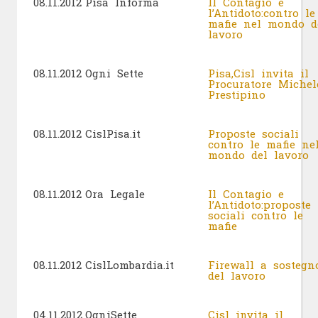
08.11.2012
Pisa Informa
Il Contagio e
l’Antidoto:contro le
mafie nel mondo d
lavoro
08.11.2012
Ogni Sette
Pisa,Cisl invita il
Procuratore Michel
Prestipino
08.11.2012
CislPisa.it
Proposte sociali
contro le mafie ne
mondo del lavoro
08.11.2012
Ora Legale
Il Contagio e
l’Antidoto:proposte
sociali contro le
mafie
08.11.2012
CislLombardia.it
Firewall a sostegn
del lavoro
04.11.2012
OgniSette
Cisl invita il