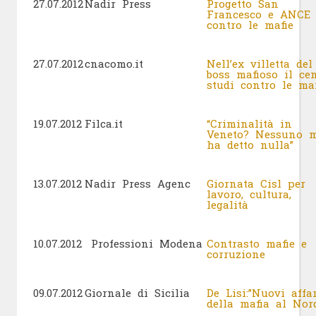
27.07.2012
Nadir Press
Progetto San
Francesco e ANCE
contro le mafie
27.07.2012
cnacomo.it
Nell’ex villetta del
boss mafioso il cen
studi contro le ma
19.07.2012
Filca.it
“Criminalità in
Veneto? Nessuno 
ha detto nulla”
13.07.2012
Nadir Press Agenc
Giornata Cisl per
lavoro, cultura,
legalità
10.07.2012
Professioni Modena
Contrasto mafie e
corruzione
09.07.2012
Giornale di Sicilia
De Lisi:”Nuovi affar
della mafia al No