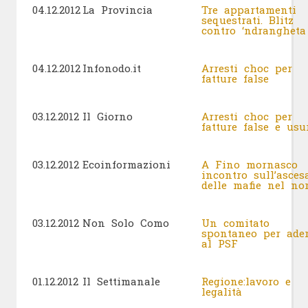
04.12.2012
La Provincia
Tre appartamenti
sequestrati. Blitz
contro ‘ndrangheta
04.12.2012
Infonodo.it
Arresti choc per
fatture false
03.12.2012
Il Giorno
Arresti choc per
fatture false e usu
03.12.2012
Ecoinformazioni
A Fino mornasco
incontro sull’asces
delle mafie nel no
03.12.2012
Non Solo Como
Un comitato
spontaneo per ader
al PSF
01.12.2012
Il Settimanale
Regione:lavoro e
legalità