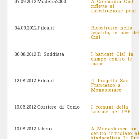
07.09.2012
Modena2000
A Concordia Cisl
riflette si
ricostruzione post
04.09.2012
Filca.it
Ricostruire nella
legalità, le idee de
Cisl
30.08.2012
Il Suddista
I bancari Cisl in
campo contro le
mafie
12.08.2012
Filca.it
Il Progetto San
Francesco a
Monasterace
10.08.2012
Corriere di Como
I comuni della
Locride nel PSF
10.08.2012
Libero
A Monasterace un
centro intitolato a
sindacalista Li P