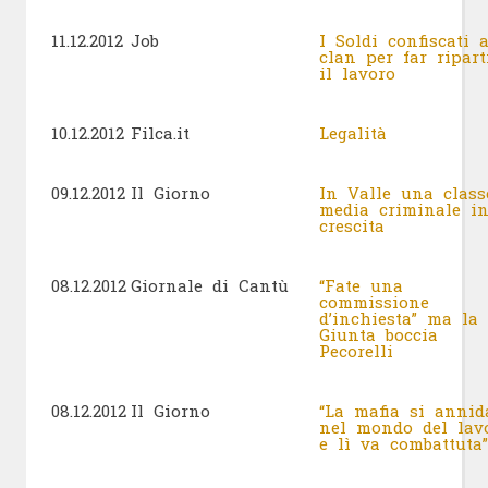
11.12.2012
Job
I Soldi confiscati a
clan per far ripart
il lavoro
10.12.2012
Filca.it
Legalità
09.12.2012
Il Giorno
In Valle una class
media criminale i
crescita
08.12.2012
Giornale di Cantù
“Fate una
commissione
d’inchiesta” ma la
Giunta boccia
Pecorelli
08.12.2012
Il Giorno
“La mafia si annid
nel mondo del lav
e lì va combattuta”