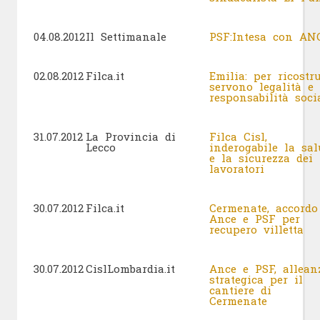
04.08.2012
Il Settimanale
PSF:Intesa con A
02.08.2012
Filca.it
Emilia: per ricostru
servono legalità e
responsabilità soc
31.07.2012
La Provincia di
Filca Cisl,
Lecco
inderogabile la sal
e la sicurezza dei
lavoratori
30.07.2012
Filca.it
Cermenate, accordo
Ance e PSF per
recupero villetta
30.07.2012
CislLombardia.it
Ance e PSF, allean
strategica per il
cantiere di
Cermenate