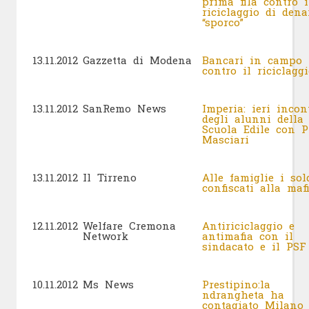
prima fila contro i
riciclaggio di dena
“sporco”
13.11.2012
Gazzetta di Modena
Bancari in campo
contro il riciclag
13.11.2012
SanRemo News
Imperia: ieri incon
degli alunni della
Scuola Edile con P
Masciari
13.11.2012
Il Tirreno
Alle famiglie i sol
confiscati alla ma
12.11.2012
Welfare Cremona
Antiriciclaggio e
Network
antimafia con il
sindacato e il PS
10.11.2012
Ms News
Prestipino:la
ndrangheta ha
contagiato Milano