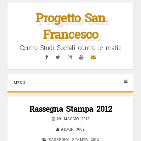
Vai
al
Progetto San
contenuto
Francesco
Centro Studi Sociali contro le mafie
Facebook
Twitter
Instagram
YouTube
Email
MENU
Rassegna Stampa 2012
29 MAGGIO 2012
ADMIN_3009
RASSEGNA STAMPA 2012