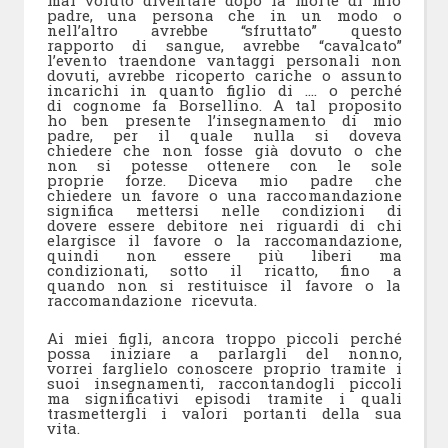
mai voluto diventare dopo la morte di mio
padre, una persona che in un modo o
nell’altro avrebbe “sfruttato” questo
rapporto di sangue, avrebbe “cavalcato”
l’evento traendone vantaggi personali non
dovuti, avrebbe ricoperto cariche o assunto
incarichi in quanto figlio di …. o perché
di cognome fa Borsellino. A tal proposito
ho ben presente l’insegnamento di mio
padre, per il quale nulla si doveva
chiedere che non fosse già dovuto o che
non si potesse ottenere con le sole
proprie forze. Diceva mio padre che
chiedere un favore o una raccomandazione
significa mettersi nelle condizioni di
dovere essere debitore nei riguardi di chi
elargisce il favore o la raccomandazione,
quindi non essere più liberi ma
condizionati, sotto il ricatto, fino a
quando non si restituisce il favore o la
raccomandazione ricevuta.
Ai miei figli, ancora troppo piccoli perché
possa iniziare a parlargli del nonno,
vorrei farglielo conoscere proprio tramite i
suoi insegnamenti, raccontandogli piccoli
ma significativi episodi tramite i quali
trasmettergli i valori portanti della sua
vita.