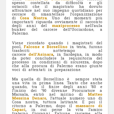
spesso costellata da difficoltà e gli
ostacoli che il magistrato ha dovuto
affrontare nel suo impegno quotidiano per
cercare di smantellare l’organizzazione
di
Cosa Nostra
. Uno dei momenti più
importanti riguarda ovviamente il racconto
degli anni del
maxiprocesso
nell’aula
bunker del carcere dell’Ucciardone, a
Palermo.
Viene ricordato quando i magistrati del
pool,
Falcone e Borsellino
in testa, furono
trasferiti nottetempo al
carcere
dell’Asinara
,
in Sardegna, in modo
da poter concludere la requisitoria del
processo in condizioni di sicurezza, dopo
che alla procura di Palermo erano giunte
voci di attentati in preparazione.
Ma quella di Borsellino è sempre stata
una vita in prima linea. Tanto che anche
quando, tra il finire degli anni ’80 e
l’inizio dei ’90 divenne Procuratore a
Marsala, entrò nel mirino di
Matteo
Messina Denaro
, l’attuale numero uno di
Cosa nostra, tuttora latitante. E poi il
ritorno a Palermo, dopo il
massacro di
Capaci
,
in cui perse la vita l’amico
fraterno Giovanni Falcone, insieme alla