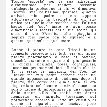
Troppo “esposta” per la sua adiacenza
all’autostrada per rendere possibile
un’adeguata protezione di chi vi dimorava.
Ricordo una bellissima giornata, quando
arrivai mio padre si era appena
allontanato con la barchetta di un suo
amico per quello che sarebbe stato l’ultimo
bagno nel “suo” mare e non posso
dimenticare i ragazzi della sua scorta, gli
stessi di via D’Amelio, sulla spiaggia a
seguire mio padre con lo sguardo e a
godersi quel sole e quel mare.
Anche il pranzo in casa Tricoli fu un
momento piacevole per tutti, era un tipico
pranzo palermitano a base di panelle,
crocché, arancine e quanto di più pesante
la cucina siciliana possa contemplare,
insomma per stomaci forti. Ricordo che in
Tv vi erano le immagini del Tour de
France ma mio padre, sebbene fosse un
grande appassionato di ciclismo, dopo il
pranzo, nel corso del quale non si era
risparmiato nel “tenere comizio” come suo
solito, decise di appisolarsi in una camera
della nostra villa. In realtà non dormì
nemmeno un minuto, trovammo sul
portacenere accanto al letto un cumulo di
cicche di sigarette che lasciava poco
spazio all’immaginazione.