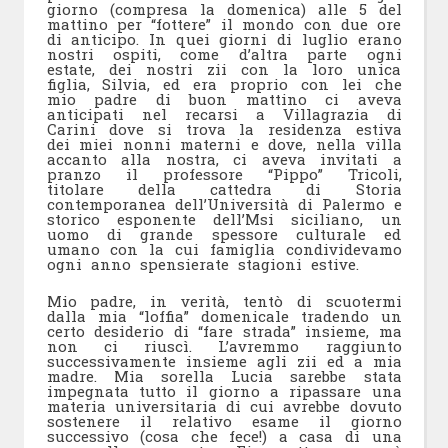
giorno (compresa la domenica) alle 5 del
mattino per “fottere” il mondo con due ore
di anticipo. In quei giorni di luglio erano
nostri ospiti, come d’altra parte ogni
estate, dei nostri zii con la loro unica
figlia, Silvia, ed era proprio con lei che
mio padre di buon mattino ci aveva
anticipati nel recarsi a Villagrazia di
Carini dove si trova la residenza estiva
dei miei nonni materni e dove, nella villa
accanto alla nostra, ci aveva invitati a
pranzo il professore “Pippo” Tricoli,
titolare della cattedra di Storia
contemporanea dell’Università di Palermo e
storico esponente dell’Msi siciliano, un
uomo di grande spessore culturale ed
umano con la cui famiglia condividevamo
ogni anno spensierate stagioni estive.
Mio padre, in verità, tentò di scuotermi
dalla mia “loffia” domenicale tradendo un
certo desiderio di “fare strada” insieme, ma
non ci riuscì. L’avremmo raggiunto
successivamente insieme agli zii ed a mia
madre. Mia sorella Lucia sarebbe stata
impegnata tutto il giorno a ripassare una
materia universitaria di cui avrebbe dovuto
sostenere il relativo esame il giorno
successivo (cosa che fece!) a casa di una