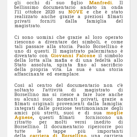
gli occhi di suo figlio
Manfredi.
Il
bellissimo documentario andato in onda
l’11 ottobre 2020 su
NOVE
e che è stato
realizzato anche grazie a preziosi filmati
privati forniti dalla famiglia del
magistrato.
Ci sono uomini che grazie al loro operato
riescono a diventare dei simboli, e come
tali passare alla storia. Paolo Borsellino è
uno di questi. Il magistrato palermitano è
diventato con
Giovanni Falcone
il simbolo
della lotta alla mafia e di una fedeltà allo
Stato assoluta, spinta fino al sacrificio
della propria vita. La sua è una storia
affascinante ed esemplare.
Così al centro del documentario non c’è
soltanto l’attività di magistrato di
Borsellino ma si riesce a fare luce anche
su alcuni suoi momenti privati, grazie a
filmati originali provenienti dalla famiglia:
integrati dalle preziose testimonianze degli
amici più stretti, suoi e di sua
moglie
Agnese
,
questi filmati forniscono un
ritratto per molti versi inedito di
Borsellino. Il documentario ripercorre poi
tutte le tappe più importanti
della
carriera di Borsellino
, una carriera