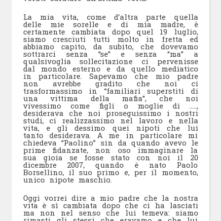
La mia vita, come d’altra parte quella
delle mie sorelle e di mia madre, è
certamente cambiata dopo quel 19 luglio,
siamo cresciuti tutti molto in fretta ed
abbiamo capito, da subito, che dovevamo
sottrarci senza “se” e senza “ma” a
qualsivoglia sollecitazione ci pervenisse
dal mondo esterno e da quello mediatico
in particolare. Sapevamo che mio padre
non avrebbe gradito che noi ci
trasformassimo in “familiari superstiti di
una vittima della mafia”, che noi
vivessimo come figli o moglie di …..,
desiderava che noi proseguissimo i nostri
studi, ci realizzassimo nel lavoro e nella
vita, e gli dessimo quei nipoti che lui
tanto desiderava. A me in particolare mi
chiedeva “Paolino” sin da quando avevo le
prime fidanzate, non oso immaginare la
sua gioia se fosse stato con noi il 20
dicembre 2007, quando è nato Paolo
Borsellino, il suo primo e, per il momento,
unico nipote maschio.
Oggi vorrei dire a mio padre che la nostra
vita è sì cambiata dopo che ci ha lasciati
ma non nel senso che lui temeva: siamo
rimasti gli stessi che eravamo e che lui