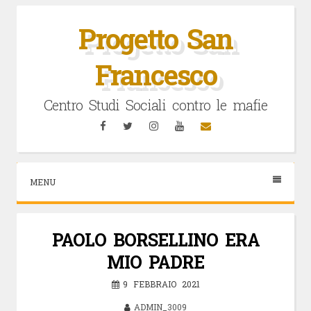
Vai
al
Progetto San
contenuto
Francesco
Centro Studi Sociali contro le mafie
Facebook
Twitter
Instagram
YouTube
Email
MENU
PAOLO BORSELLINO ERA
MIO PADRE
9 FEBBRAIO 2021
ADMIN_3009