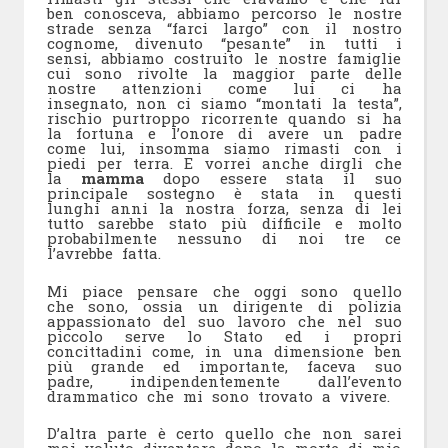
ben conosceva, abbiamo percorso le nostre
strade senza “farci largo” con il nostro
cognome, divenuto “pesante” in tutti i
sensi, abbiamo costruito le nostre famiglie
cui sono rivolte la maggior parte delle
nostre attenzioni come lui ci ha
insegnato, non ci siamo “montati la testa”,
rischio purtroppo ricorrente quando si ha
la fortuna e l’onore di avere un padre
come lui, insomma siamo rimasti con i
piedi per terra. E vorrei anche dirgli che
la
mamma
dopo essere stata il suo
principale sostegno è stata in questi
lunghi anni la nostra forza, senza di lei
tutto sarebbe stato più difficile e molto
probabilmente nessuno di noi tre ce
l’avrebbe fatta.
Mi piace pensare che oggi sono quello
che sono, ossia un dirigente di polizia
appassionato del suo lavoro che nel suo
piccolo serve lo Stato ed i propri
concittadini come, in una dimensione ben
più grande ed importante, faceva suo
padre, indipendentemente dall’evento
drammatico che mi sono trovato a vivere.
D’altra parte è certo quello che non sarei