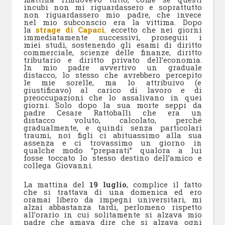
incubi non mi riguardassero e soprattutto
non riguardassero mio padre, che invece
nel mio subconscio era la vittima. Dopo
la
strage di Capaci
,
eccetto che nei giorni
immediatamente successivi, proseguii i
miei studi, sostenendo gli esami di diritto
commerciale, scienze delle finanze, diritto
tributario e diritto privato dell’economia.
In mio padre avvertivo un graduale
distacco, lo stesso che avrebbero percepito
le mie sorelle, ma lo attribuivo (e
giustificavo) al carico di lavoro e di
preoccupazioni che lo assalivano in quei
giorni. Solo dopo la sua morte seppi da
padre Cesare Rattoballi che era un
distacco voluto, calcolato, perché
gradualmente, e quindi senza particolari
traumi, noi figli ci abituassimo alla sua
assenza e ci trovassimo un giorno in
qualche modo “preparati” qualora a lui
fosse toccato lo stesso destino dell’amico e
collega Giovanni.
La mattina del
19 luglio
, complice il fatto
che si trattava di una domenica ed ero
oramai libero da impegni universitari, mi
alzai abbastanza tardi, perlomeno rispetto
all’orario in cui solitamente si alzava mio
padre che amava dire che si alzava ogni