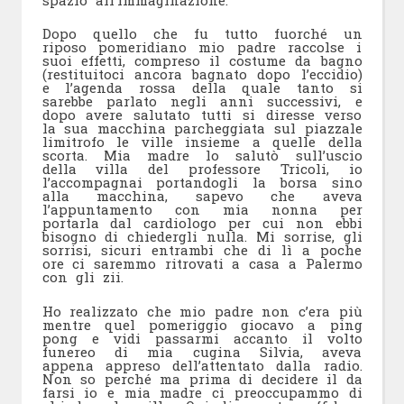
Dopo quello che fu tutto fuorché un
riposo pomeridiano mio padre raccolse i
suoi effetti, compreso il costume da bagno
(restituitoci ancora bagnato dopo l’eccidio)
e l’agenda rossa della quale tanto si
sarebbe parlato negli anni successivi, e
dopo avere salutato tutti si diresse verso
la sua macchina parcheggiata sul piazzale
limitrofo le ville insieme a quelle della
scorta. Mia madre lo salutò sull’uscio
della villa del professore Tricoli, io
l’accompagnai portandogli la borsa sino
alla macchina, sapevo che aveva
l’appuntamento con mia nonna per
portarla dal cardiologo per cui non ebbi
bisogno di chiedergli nulla. Mi sorrise, gli
sorrisi, sicuri entrambi che di lì a poche
ore ci saremmo ritrovati a casa a Palermo
con gli zii.
Ho realizzato che mio padre non c’era più
mentre quel pomeriggio giocavo a ping
pong e vidi passarmi accanto il volto
funereo di mia cugina Silvia, aveva
appena appreso dell’attentato dalla radio.
Non so perché ma prima di decidere il da
farsi io e mia madre ci preoccupammo di