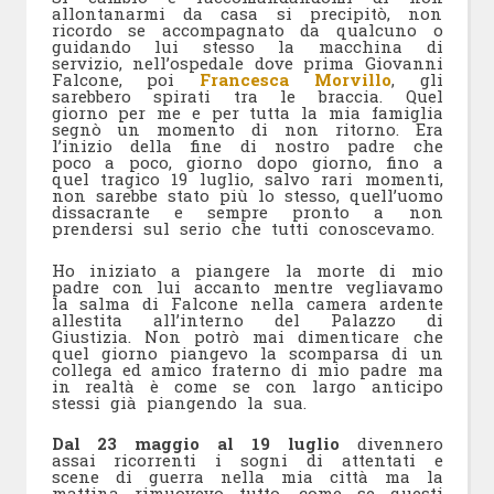
allontanarmi da casa si precipitò, non
ricordo se accompagnato da qualcuno o
guidando lui stesso la macchina di
servizio, nell’ospedale dove prima Giovanni
Falcone, poi
Francesca Morvillo
, gli
sarebbero spirati tra le braccia. Quel
giorno per me e per tutta la mia famiglia
segnò un momento di non ritorno. Era
l’inizio della fine di nostro padre che
poco a poco, giorno dopo giorno, fino a
quel tragico 19 luglio, salvo rari momenti,
non sarebbe stato più lo stesso, quell’uomo
dissacrante e sempre pronto a non
prendersi sul serio che tutti conoscevamo.
Ho iniziato a piangere la morte di mio
padre con lui accanto mentre vegliavamo
la salma di Falcone nella camera ardente
allestita all’interno del Palazzo di
Giustizia. Non potrò mai dimenticare che
quel giorno piangevo la scomparsa di un
collega ed amico fraterno di mio padre ma
in realtà è come se con largo anticipo
stessi già piangendo la sua.
Dal 23 maggio al 19 luglio
divennero
assai ricorrenti i sogni di attentati e
scene di guerra nella mia città ma la
mattina rimuovevo tutto, come se questi