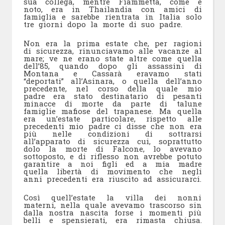
sua collega, mentre Fiammetta, come è
noto, era in Thailandia con amici di
famiglia e sarebbe rientrata in Italia solo
tre giorni dopo la morte di suo padre.
Non era la prima estate che, per ragioni
di sicurezza, rinunciavamo alle vacanze al
mare; ve ne erano state altre come quella
dell’85, quando dopo gli assassini di
Montana e Cassarà eravamo stati
“deportati” all’Asinara, o quella dell’anno
precedente, nel corso della quale mio
padre era stato destinatario di pesanti
minacce di morte da parte di talune
famiglie mafiose del trapanese. Ma quella
era un’estate particolare, rispetto alle
precedenti mio padre ci disse che non era
più nelle condizioni di sottrarsi
all’apparato di sicurezza cui, soprattutto
dolo la morte di Falcone, lo avevano
sottoposto, e di riflesso non avrebbe potuto
garantire a noi figli ed a mia madre
quella libertà di movimento che negli
anni precedenti era riuscito ad assicurarci.
Così quell’estate la villa dei nonni
materni, nella quale avevamo trascorso sin
dalla nostra nascita forse i momenti più
belli e spensierati, era rimasta chiusa.