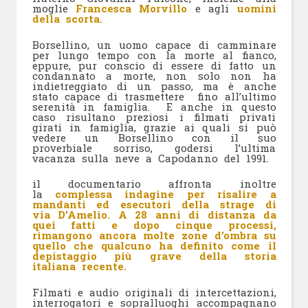
moglie
Francesca Morvillo
e agli
uomini
della scorta.
Borsellino, un uomo capace di camminare
per lungo tempo con la morte al fianco,
eppure, pur conscio di essere di fatto un
condannato a morte, non solo non ha
indietreggiato di un passo, ma è anche
stato capace di trasmettere fino all’ultimo
serenità in famiglia. E anche in questo
caso risultano preziosi i filmati privati
girati in famiglia, grazie ai quali si può
vedere un Borsellino con il suo
proverbiale sorriso, godersi l’ultima
vacanza sulla neve a Capodanno del 1991.
il documentario affronta inoltre
la
complessa indagine per risalire a
mandanti ed esecutori della strage di
via D’Amelio. A 28 anni di distanza da
quei fatti e dopo cinque processi,
rimangono ancora molte zone d’ombra su
quello che qualcuno ha definito come il
depistaggio più grave della storia
italiana recente.
Filmati e audio originali di intercettazioni,
interrogatori e sopralluoghi accompagnano