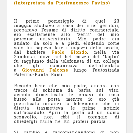
(interpretata da Pierfrancesco Favino)
Il primo pomeriggio di quel
23
maggio
studiavo a casa dei miei genitori,
preparavo l’esame di diritto commerciale,
ero esattamente allo “zenit” del mio
percorso universitario. Mio padre era
andato, da solo e a piedi, eludendo come
solo lui sapeva fare i ragazzi della scorta,
dal barbiere
Paolo Biondo
, nella via
Zandonai, dove nel bel mezzo del “taglio”
fu raggiunto dalla telefonata di un collega
che gli comunicava dell’attentato
a
Giovanni Falcone
lungo l’autostrada
Palermo-Punta Raisi.
Ricordo bene che mio padre, ancora con
tracce di schiuma da barba sul viso,
avendo dimenticato le chiavi di casa
bussò alla porta mentre io ero già
pietrificato innanzi la televisione che in
diretta trasmetteva le prime notizie
sull’accaduto. Aprii la porta ad un uomo
sconvolto, non ebbi il coraggio di
chiedergli nulla né lui proferì parola.
Si cambiò e raccomandandomi di non