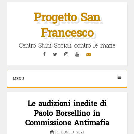
Vai
al
Progetto San
contenuto
Francesco
Centro Studi Sociali contro le mafie
Facebook
Twitter
Instagram
YouTube
Email
MENU
Le audizioni inedite di
Paolo Borsellino in
Commissione Antimafia
15 LUGLIO 2021