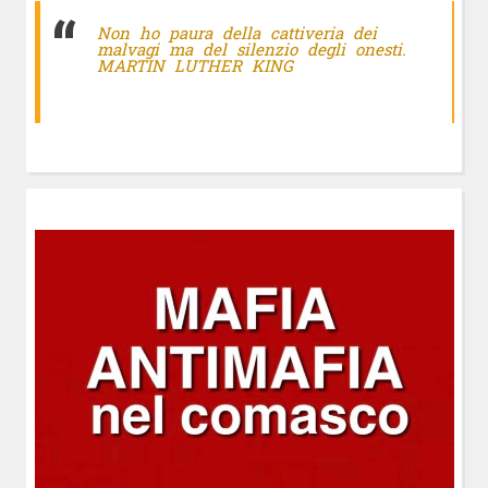
Non ho paura della cattiveria dei
malvagi ma del silenzio degli onesti.
MARTIN LUTHER KING