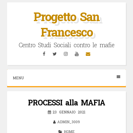
Vai
al
Progetto San
contenuto
Francesco
Centro Studi Sociali contro le mafie
Facebook
Twitter
Instagram
YouTube
Email
MENU
PROCESSI alla MAFIA
23 GENNAIO 2021
ADMIN_3009
HOME