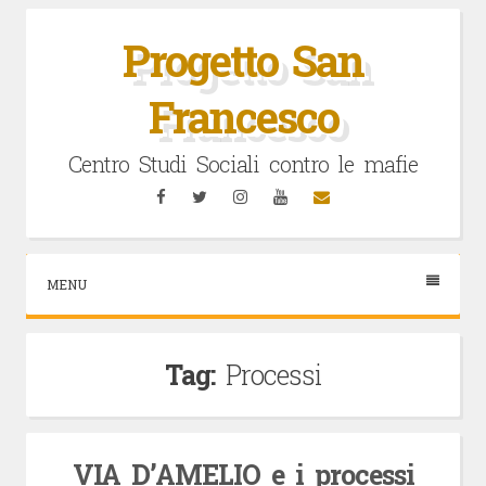
Vai
al
Progetto San
contenuto
Francesco
Centro Studi Sociali contro le mafie
Facebook
Twitter
Instagram
YouTube
Email
MENU
Tag:
Processi
VIA D’AMELIO e i processi