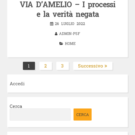
VIA D’AMELIO – I processi
e la verità negata
26 LUGLIO 2022
ADMIN-PSF
HOME
Paginazione
1
2
3
Successivo
Pagina
Pagina
Pagina
degli
articoli
Accedi
Cerca
CERCA