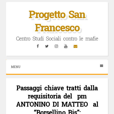
Vai
al
Progetto San
contenuto
Francesco
Centro Studi Sociali contro le mafie
Facebook
Twitter
Instagram
YouTube
Email
MENU
Passaggi chiave tratti dalla
requisitoria del pm
ANTONINO DI MATTEO al
“Borsellino Bis”: