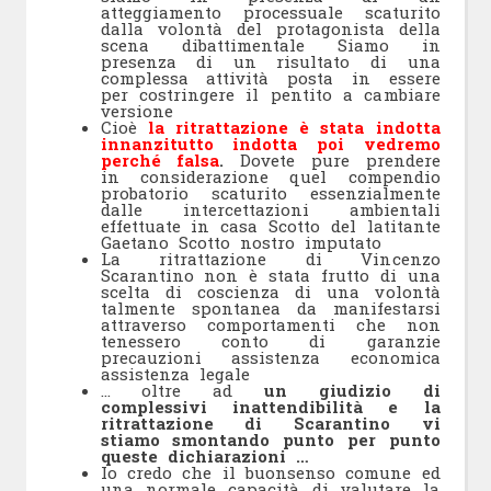
atteggiamento processuale scaturito
dalla volontà del protagonista della
scena dibattimentale Siamo in
presenza di un risultato di una
complessa attività posta in essere
per costringere il pentito a cambiare
versione
Cioè
la ritrattazione è stata indotta
innanzitutto indotta poi vedremo
perché falsa
.
Dovete pure prendere
in considerazione quel compendio
probatorio scaturito essenzialmente
dalle intercettazioni ambientali
effettuate in casa Scotto del latitante
Gaetano Scotto nostro imputato
La ritrattazione di Vincenzo
Scarantino non è stata frutto di una
scelta di coscienza di una volontà
talmente spontanea da manifestarsi
attraverso comportamenti che non
tenessero conto di garanzie
precauzioni assistenza economica
assistenza legale
… oltre ad
un giudizio di
complessivi inattendibilità e la
ritrattazione di Scarantino vi
stiamo smontando punto per punto
queste dichiarazioni …
Io credo che il buonsenso comune ed
una normale capacità di valutare la