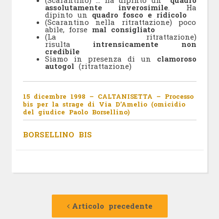
(Scarantino) … ha dipinto un
quadro
assolutamente inverosimile
. Ha
dipinto un
quadro fosco e ridicolo
(Scarantino nella ritrattazione) poco
abile, forse
mal consigliato
(La ritrattazione)
risulta
intrensicamente non
credibile
Siamo in presenza di un
clamoroso
autogol
(ritrattazione)
15 dicembre 1998 – CALTANISETTA – Processo
bis per la strage di Via D’Amelio (omicidio
del giudice Paolo Borsellino)
BORSELLINO BIS
Navigazione
Articolo
precedente:
Articolo precedente
articolo