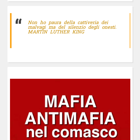
Non ho paura della cattiveria dei
malvagi ma del silenzio degli onesti.
MARTIN LUTHER KING