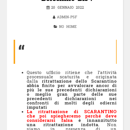
20 GENNAIO 2022
ADMIN-PSF
NO HOME
Questo ufficio ritiene che l’attività
processuale scaturita e originata
dalla
ritrattazione dello Scarantino
abbia finito per avvalorare ancor di
più le sue precedenti dichiarazioni
o meglio gran parte delle sue
precedenti dichiarazioni nei
confronti di molti degli odierni
imputati
La ritrattazione di SCARANTINO
che poi spiegheremo perché deve
considerarsi falsa
è innanzitutto
una ritrattazione indott
a.
Non
siamo in presenza di un