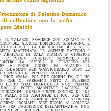
o Procuratore di Palermo Domenico
 di collusione con la mafia
aspare Mutolo
)- IL ‘PALAZZO’ REAGISCE CON SGOMENTO E
CIDIO DEL GIUDICE DOMENICO SIGNORINO. E
O SULL’USO E LA CREDIBILITA’ DEI PENTITI
META’ MATTINATA, LE AGENZIE BATTONO I
D ARRIVARE IN SALA STAMPA E’ GIUSEPPE
O E’ STATO PUBBLICO MINISTERO AL
CONTRO LA CUPOLA. IL PENSIERO DEL
ORRE A POCHI GIORNI FA, QUANDO IL
VA CHIAMATO PER ‘RASSICURARLO’ DOPO LE
TE CONTRO DAL PENTITO MUTOLO.
-DICE AYALA- POI, DUE GIORNI FA, GLI HO
RDO CHE CI SAREMMO VISTO A PALERMO.
O DETTO ‘STAI TRANQUILLO, NON C’ENTRO
CURO DI POTER SMONTARE L’ACCUSA, MI
UPIDAGGINI’ QUELLE USATE CONTRO DI LUI.
”. AYALA NON AGGIUNGE DI PIU’, PER ORA
AZIONI. MA IN TRANSATLANTICO INCONTRA
ALERMO. ”DOMANI -DICE RIGGIO AL COLLEGA
NA PER L’AUDIZIONE DELL’ANTIMAFIA, NON
ZIONI PER SENTIRE I PENTITI”.