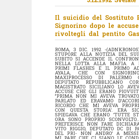
Il suicidio del Sostitut
Signorino dopo le accuse
rivoltegli dal pentito G
ROMA, 3 DIC. 1992 -(ADNKRONOS
STUPORE ALLA NOTIZIA DEL SUI
SUBITO SI ACCENDE IL CONFRONT
NELLA LOTTA ALLA MAFIA. A 
PRIMI FLASHES E IL PRIMO A
AYALA, CHE CON SIGNORIN
MAXIPROCESSO DI PALERMO 
DEPUTATO REPUBBLICANO C
MAGISTRATO SICILIANO LO AVE
ACCUSE CHE GLI ERANO PIOVUI
”PRIMA NON MI AVEVA TROVATO 
PARLATO ED ERAVAMO D’ACCO
RICORDO CHE MI AVEVA PROPRI
CON QUESTA STORIA’. ERA SI
SPIEGAVA CHE ERANO ‘TUTTE ST
ORA SONO PROPRIO SCONVOLTO…
PREFERISCE NON FARE DICHIAR
VITO RIGGIO, DEPUTATO DC DI P
DEL PRI- NON ANDRO’ A MESSI
MI PARE CHE CI SIANO LE CONDI