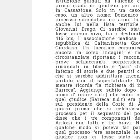
istruzione guidati da Falcone e
primo grado di giudizio per arri
in Cassazione. Solo in un caso
caso, un altro nome: Domenico 
processo suicidatosi un anno fa 
anche lui nella lista terribi
Giovanni Drago. Ci sarebbe sta
fosse ancora vivo, tra i destina
416 bis, l’ associazione mafiosa
repubblica di Caltanissetta G
Giordano. Un laconico comunic
ancora in corso indagini e ris
circostanziate riportano i racco
prove schiaccianti sorprenden
rimandati in libertà e “pali” 
inferno di storie e due pentiti 
che si sarebbe addirittura inco
parlato con il superlatitante 
mentre ricorda “la richiesta di 
Barreca”. Aggiunge subito dopo
uomo d’ onore n.d.r.) che colui 
quel giudice (Barreca n.d.r.) er
sul presidente della Corte di 
giorni prima che si celebrass
processo per il sequestro del p
disse che i tre componenti del
Antoni era tutti e tre bravi. 
qualche modo si poteva far pa
quel processo “era essenziale la
giudice non ci fosse stato av