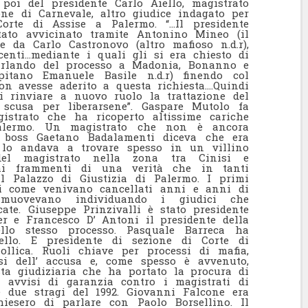
 poi del presidente Carlo Aiello, magistrato
one di Carnevale, altro giudice indagato per
orte di Assise a Palermo. “…Il presidente
stato avvicinato tramite Antonino Mineo (il
 e da Carlo Castronovo (altro mafioso n.d.r),
enti…mediante i quali gli si era chiesto di
parlando del processo a Madonia, Bonanno e
pitano Emanuele Basile n.d.r) finendo col
n avesse aderito a questa richiesta….Quindi
i rinviare a nuovo ruolo la trattazione del
scusa per liberarsene”. Gaspare Mutolo fa
strato che ha ricoperto altissime cariche
Palermo. Un magistrato che non è ancora
Il boss Gaetano Badalamenti diceva che era
 lo andava a trovare spesso in un villino
del magistrato nella zona tra Cinisi e
imi frammenti di una verità che in tanti
l Palazzo di Giustizia di Palermo. I primi
di come venivano cancellati anni e anni di
i muovevano individuando i giudici che
cate. Giuseppe Prinzivalli è stato presidente
er e Francesco D’ Antoni il presidente della
llo stesso processo. Pasquale Barreca ha
ello. E presidente di sezione di Corte di
lica. Ruoli chiave per processi di mafia,
esi dell’ accusa e, come spesso è avvenuto,
esta giudiziaria che ha portato la procura di
e avvisi di garanzia contro i magistrati di
 due stragi del 1992. Giovanni Falcone era
iesero di parlare con Paolo Borsellino. Il