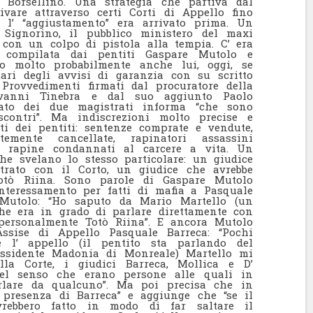
 Borsellino. Una strategia che partiva dal
vare attraverso certi Corti di Appello fino
 l’ “aggiustamento” era arrivato prima. Un
Signorino, il pubblico ministero del maxi
con un colpo di pistola alla tempia. C’ era
le compilata dai pentiti Gaspare Mutolo e
to molto probabilmente anche lui, oggi, se
tari degli avvisi di garanzia con su scritto
. Provvedimenti firmati dal procuratore della
iovanni Tinebra e dal suo aggiunto Paolo
ato dei due magistrati informa “che sono
contri”. Ma indiscrezioni molto precise e
nti dei pentiti: sentenze comprate e vendute,
temente cancellate, rapinatori assassini
di rapine condannati al carcere a vita. Un
che svelano lo stesso particolare: un giudice
ntrato con il Corto, un giudice che avrebbe
Totò Riina. Sono parole di Gaspare Mutolo
interessamento per fatti di mafia a Pasquale
 Mutolo: “Ho saputo da Mario Martello (un
che era in grado di parlare direttamente con
a personalmente Totò Riina”. E ancora Mutolo
Assise di Appello Pasquale Barreca: “Pochi
e l’ appello (il pentito sta parlando del
ossidente Madonia di Monreale) Martello mi
la Corte, i giudici Barreca, Mollica e D’
Nel senso che erano persone alle quali in
rlare da qualcuno”. Ma poi precisa che in
 presenza di Barreca” e aggiunge che “se il
rebbero fatto in modo di far saltare il