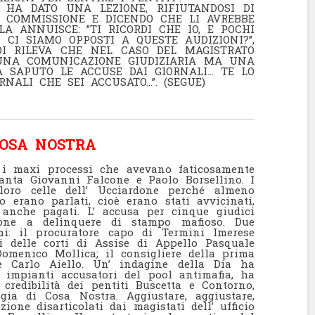
I HA DATO UNA LEZIONE, RIFIUTANDOSI DI
A COMMISSIONE E DICENDO CHE LI AVREBBE
ALA ANNUISCE: ”TI RICORDI CHE IO, E POCHI
 CI SIAMO OPPOSTI A QUESTE AUDIZIONI?”,
OI RILEVA CHE NEL CASO DEL MAGISTRATO
 UNA COMUNICAZIONE GIUDIZIARIA MA UNA
A SAPUTO LE ACCUSE DAI GIORNALI… TE LO
NALI CHE SEI ACCUSATO…”. (SEGUE)
 COSA NOSTRA
 i maxi processi che avevano faticosamente
anta Giovanni Falcone e Paolo Borsellino. I
 loro celle dell’ Ucciardone perché almeno
o erano parlati, cioè erano stati avvicinati,
e anche pagati. L’ accusa per cinque giudici
zione a delinquere di stampo mafioso. Due
i: il procuratore capo di Termini Imerese
ti delle corti di Assise di Appello Pasquale
omenico Mollica; il consigliere della prima
e Carlo Aiello. Un’ indagine della Dia ha
 impianti accusatori del pool antimafia, ha
redibilità dei pentiti Buscetta e Contorno,
gia di Cosa Nostra. Aggiustare, aggiustare,
zione disarticolati dai magistati dell’ ufficio