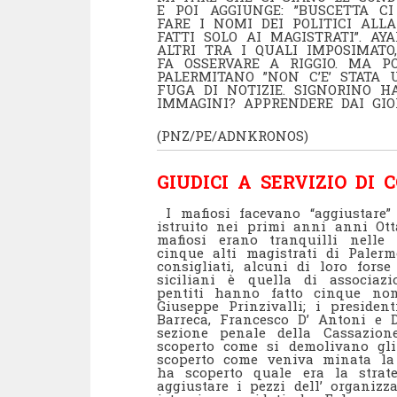
E POI AGGIUNGE: ”BUSCETTA C
FARE I NOMI DEI POLITICI ALL
FATTI SOLO AI MAGISTRATI”. AY
ALTRI TRA I QUALI IMPOSIMATO,
FA OSSERVARE A RIGGIO. MA P
PALERMITANO ”NON C’E’ STATA
FUGA DI NOTIZIE. SIGNORINO H
IMMAGINI? APPRENDERE DAI GIOR
(PNZ/PE/ADNKRONOS)
GIUDICI A SERVIZIO DI
I mafiosi facevano “aggiustare”
istruito nei primi anni anni Ott
mafiosi erano tranquilli nelle
cinque alti magistrati di Palerm
consigliati, alcuni di loro fors
siciliani è quella di associa
pentiti hanno fatto cinque nom
Giuseppe Prinzivalli; i presiden
Barreca, Francesco D’ Antoni e D
sezione penale della Cassazion
scoperto come si demolivano gli
scoperto come veniva minata la c
ha scoperto quale era la strate
aggiustare i pezzi dell’ organizza