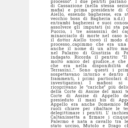
processo”. I due pentiti parlano
di Cassazione (nella stessa sezi
mafia) e prima presidente di C
Aiello, essendo bagherese, era 
vecchio boss di Bagheria n.d.r.)
entrambi bagheresi e suoi conosc
assolvere gli imputati (si sta 
Puccio, i tre assassini del ca
minacciarlo di morte nel caso no
il dottor Aiello trovò il modo d
processo…capimmo che era una 
anche il nome di un altro magi
nel Palazzo di Giustizia di 
indagato. Ricorda il pentito: “
molto amico del giudice….e che
che era nella disponibilità 
Terrasini…”. Sono questi i pr
sospettavano intorno e dentro i
frammenti, i primi particolari 
investigazioni. I mafiosi s
ricoprivano le “cariche” più deli
della Corte di Assise del maxi t
Corte di Assise di Appello de
presieduto il maxi bis di App
Appello era anche Domemico Mol
ruoli chiave per ribaltare le t
delegittimare i pentiti. L’ inchi
Caltanissetta a firmare i cinqu
Palermo è nata a cavallo tra le
stato ucciso, Mutolo e Drago ch