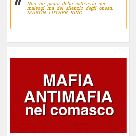
Non ho paura della cattiveria dei
malvagi ma del silenzio degli onesti.
MARTIN LUTHER KING