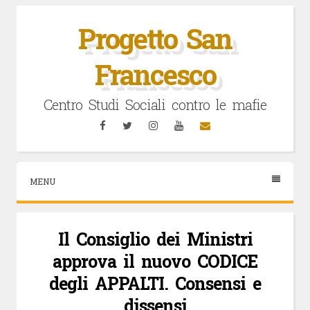
Vai
al
Progetto San
contenuto
Francesco
Centro Studi Sociali contro le mafie
Facebook
Twitter
Instagram
YouTube
Email
MENU
Il Consiglio dei Ministri
approva il nuovo CODICE
degli APPALTI. Consensi e
dissensi