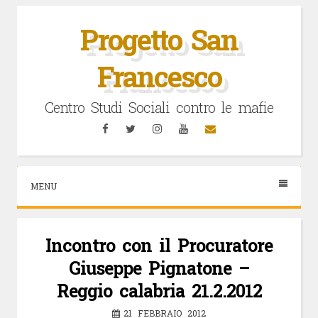
Vai
al
Progetto San
contenuto
Francesco
Centro Studi Sociali contro le mafie
Facebook
Twitter
Instagram
YouTube
Email
MENU
Incontro con il Procuratore
Giuseppe Pignatone –
Reggio calabria 21.2.2012
21 FEBBRAIO 2012