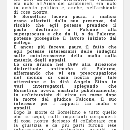
era noto all’Arma dei carabinieri, era noto
in ambito politico e, anche, nell’ambiente
di cosa nostra.
E Borsellino faceva paura: i mafiosi
erano allertati dalla sua presenza, dal
rischio che egli potesse prendere il
posto destinato a Falcone alla
superprocura e che da lì, o da Palermo,
potesse proseguire il lavoro iniziato dal
collega.
E ancor più faceva paura il fatto che
egli potesse interessarsi delle indagini
sulle cointeressenze della mafia sulla
materia degli appalti.
Lo dirà Brusca nel 1999 alla direzione
distrettuale antimafia di Palermo,
affermando che vi era preoccupazione
nel mondo di cosa nostra per tale
attenzione e lo dirà Angelo Siino in
vari interrogatori, spiegando che
Borsellino aveva mostrato pubblicamente,
in un’intervista di circa un mese dopo
la morte del giudice Falcone, il suo
interesse per i rapporti tra mafia e
appalti.
Dopo la morte di Borsellino e tutto quello
che ne seguì, molti importanti componenti
di cosa nostra decisero di collaborare con
la giustizia e da più parti furono rese
informazioni di particolare gravità in