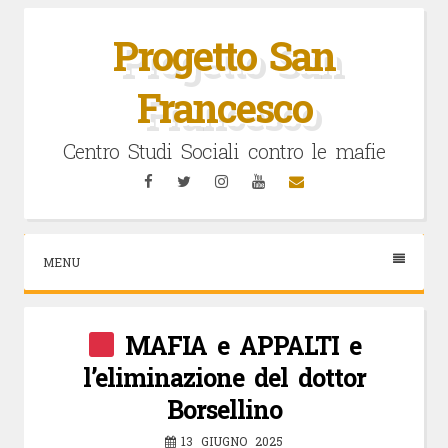
Vai
al
Progetto San
contenuto
Francesco
Centro Studi Sociali contro le mafie
Facebook
Twitter
Instagram
YouTube
Email
MENU
MAFIA e APPALTI e
l’eliminazione del dottor
Borsellino
13 GIUGNO 2025