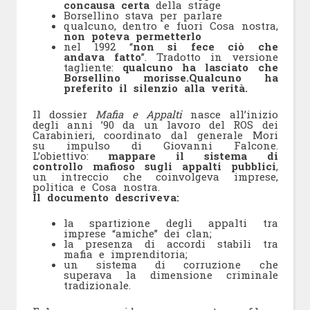
concausa certa
della strage
Borsellino stava per parlare
qualcuno, dentro e fuori Cosa nostra,
non poteva permetterlo
nel 1992 “
non si fece ciò che
andava fatto
”. Tradotto in versione
tagliente:
qualcuno ha lasciato che
Borsellino morisse.
Qualcuno ha
preferito il silenzio alla verità.
Il dossier
Mafia e Appalti
nasce all’inizio
degli anni ’90 da un lavoro del ROS dei
Carabinieri, coordinato dal generale Mori
su impulso di Giovanni Falcone.
L’obiettivo:
mappare il sistema di
controllo mafioso sugli appalti pubblici
,
un intreccio che coinvolgeva imprese,
politica e Cosa nostra.
Il documento descriveva:
la spartizione degli appalti tra
imprese “amiche” dei clan;
la presenza di accordi stabili tra
mafia e imprenditoria;
un sistema di corruzione che
superava la dimensione criminale
tradizionale.