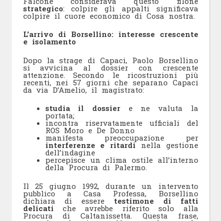
Falcone considerava questo filone
strategico
: colpire gli appalti significava
colpire il cuore economico di Cosa nostra.
L’arrivo di Borsellino: interesse crescente
e isolamento
Dopo la strage di Capaci, Paolo Borsellino
si avvicina al dossier con crescente
attenzione. Secondo le ricostruzioni più
recenti, nei 57 giorni che separano Capaci
da via D’Amelio, il magistrato:
studia il dossier
e ne valuta la
portata;
incontra riservatamente ufficiali del
ROS Moro e De Donno
manifesta preoccupazione per
interferenze e ritardi
nella gestione
dell’indagine
percepisce un clima ostile all’interno
della Procura di Palermo.
Il 25 giugno 1992, durante un intervento
pubblico a Casa Professa, Borsellino
dichiara di essere
testimone di fatti
delicati
che avrebbe riferito solo alla
Procura di Caltanissetta. Questa frase,