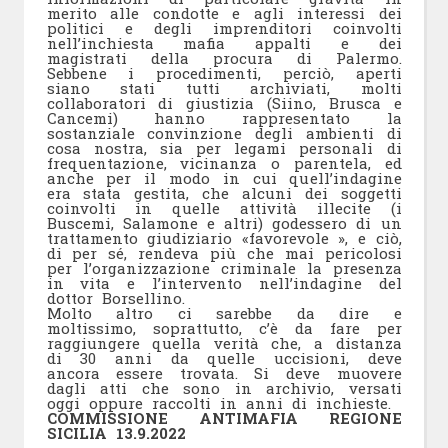
merito alle condotte e agli interessi dei
politici e degli imprenditori coinvolti
nell’inchiesta mafia appalti e dei
magistrati della procura di Palermo.
Sebbene i procedimenti, perciò, aperti
siano stati tutti archiviati, molti
collaboratori di giustizia (Siino, Brusca e
Cancemi) hanno rappresentato la
sostanziale convinzione degli ambienti di
cosa nostra, sia per legami personali di
frequentazione, vicinanza o parentela, ed
anche per il modo in cui quell’indagine
era stata gestita, che alcuni dei soggetti
coinvolti in quelle attività illecite (i
Buscemi, Salamone e altri) godessero di un
trattamento giudiziario «favorevole », e ciò,
di per sé, rendeva più che mai pericolosi
per l’organizzazione criminale la presenza
in vita e l’intervento nell’indagine del
dottor Borsellino.
Molto altro ci sarebbe da dire e
moltissimo, soprattutto, c’è da fare per
raggiungere quella verità che, a distanza
di 30 anni da quelle uccisioni, deve
ancora essere trovata. Si deve muovere
dagli atti che sono in archivio, versati
oggi oppure raccolti in anni di inchieste.
COMMISSIONE ANTIMAFIA REGIONE
SICILIA 13.9.2022