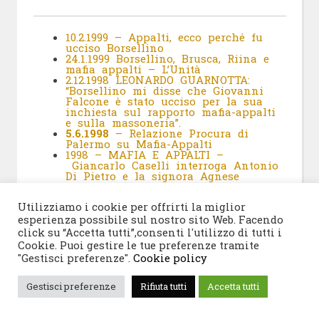
10.2.1999 – Appalti, ecco perché fu
ucciso Borsellino
24.1.1999 Borsellino, Brusca, Riina e
mafia appalti – L’Unità
2.12.1998 LEONARDO GUARNOTTA:
“Borsellino mi disse che Giovanni
Falcone è stato ucciso per la sua
inchiesta sul rapporto mafia-appalti
e sulla massoneria”.
5.6.1998
– Relazione Procura di
Palermo su Mafia-Appalti
1998 – MAFIA E APPALTI –
Giancarlo Caselli interroga Antonio
Di Pietro e la signora Agnese
Borsellino…
Utilizziamo i cookie per offrirti la miglior
esperienza possibile sul nostro sito Web. Facendo
click su “Accetta tutti”,consenti l'utilizzo di tutti i
Cookie. Puoi gestire le tue preferenze tramite
"Gestisci preferenze".
Cookie policy
Gestisci preferenze
Rifiuta tutti
Accetta tutti