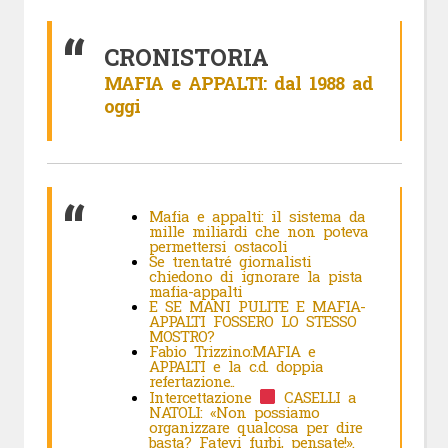
CRONISTORIA
MAFIA e APPALTI: dal 1988 ad
oggi
Mafia e appalti: il sistema da
mille miliardi che non poteva
permettersi ostacoli
Se trentatré giornalisti
chiedono di ignorare la pista
mafia-appalti
E SE MANI PULITE E MAFIA-
APPALTI FOSSERO LO STESSO
MOSTRO?
Fabio Trizzino:MAFIA e
APPALTI e la c.d. doppia
refertazione..
Intercettazione
CASELLI a
NATOLI: «Non possiamo
organizzare qualcosa per dire
basta? Fatevi furbi, pensate!».