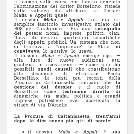
in campo sulle cause che hanno generato
l’eliminazione del dottor Borsellino, risiede
sulla valenza da attribuire al Dossier
Mafia e Appalti quale.
Il dossier
Mafia e Appalti
non era un
semplice fascicolo investigativo stilato dai
ROS dei Carabinieri . Era una
radiografia
del potere
: nomi, imprese, politici, clan,
flussi di denaro, spartizioni scientifiche
degli appalti pubblici. Un sistema che non
si limitava a “inquinare” lo Stato:
ci
conviveva
, lo nutriva, lo usava.
Il dossier
Mafia e Appalti
emerge oggi —
alla luce di nuove audizioni, atti
giudiziari e ricostruzioni — come uno dei
possibili
snodi causali
che contribuirono
alla decisione di eliminare Paolo
Borsellino. Le fonti più recenti della
Procura di Caltanissetta indicano che
la
gestione del dossier
e il ruolo di
Borsellino come
testimone diretto
di
dinamiche tra mafia, politica e grandi
imprese potrebbero aver accelerato la
strage di via D’Amelio.
La Procura di Caltanissetta, trent’anni
dopo, lo dice senza più giri di parole:
il dossier
Mafia e Appalti
è una