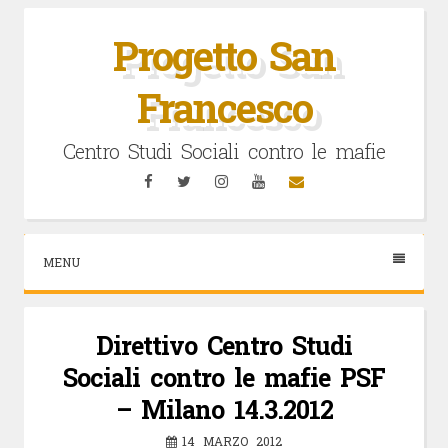
Vai
al
Progetto San
contenuto
Francesco
Centro Studi Sociali contro le mafie
Facebook
Twitter
Instagram
YouTube
Email
MENU
Direttivo Centro Studi
Sociali contro le mafie PSF
– Milano 14.3.2012
14 MARZO 2012