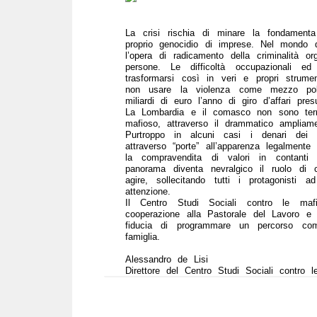
La crisi rischia di minare la fondament
proprio genocidio di imprese. Nel mondo del
l’opera di radicamento della criminalità o
persone. Le difficoltà occupazionali e
trasformarsi così in veri e propri strum
non usare la violenza come mezzo politi
miliardi di euro l’anno di giro d’affari pr
La Lombardia e il comasco non sono terr
mafioso, attraverso il drammatico ampliamen
Purtroppo in alcuni casi i denari dei
attraverso “porte” all’apparenza legalmente
la compravendita di valori in contanti 
panorama diventa nevralgico il ruolo di
agire, sollecitando tutti i protagonisti
attenzione.
Il Centro Studi Sociali contro le ma
cooperazione alla Pastorale del Lavoro e
fiducia di programmare un percorso com
famiglia.
Alessandro de Lisi
Direttore del Centro Studi Sociali contro