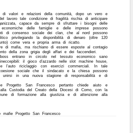
a di valori e relazioni della comunità, dopo un vero e
 lavoro tale condizione di fragilità rischia di anticipare
rganizzata, capace da sempre di sfruttare i bisogni delle
d economiche delle famiglie e delle imprese possono
enti di consenso sociale dei clan, che al nord possono
co privilegiando la disponibilità di denaro (oltre 120
esunto) come vera e propria arma di ricatto.
e di mafia, ma rischiano di essere esposte al contagio
to della zona grigia degli affari e dei faccendieri.
 boss entrano in circolo nel tessuto economico sano
 ineccepibili: il gioco d’azzardo nelle slot machine house,
e l’auto riciclaggio con esercizi commerciali. In tale
 coesione sociale che il sindacato e la chiesa possono
 ad unirsi in una nuova stagione di responsabilità e di
fie Progetto San Francesco pertanto chiede aiuto e
 alla Custodia del Creato della Diocesi di Como, con la
une di formazione alla giustizia e di attenzione alla
 le mafie Progetto San Francesco