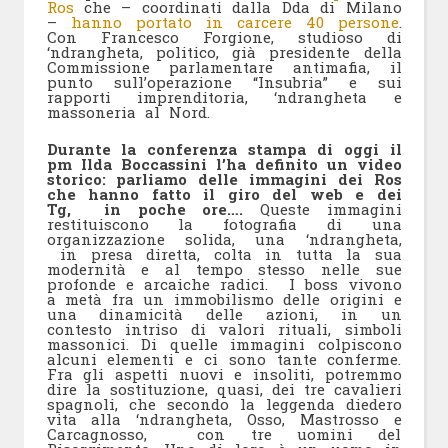
Ros
che – coordinati dalla Dda di Milano
–
hanno portato in carcere 40 persone
.
Con Francesco Forgione, studioso di
‘ndrangheta, politico, già presidente della
Commissione parlamentare antimafia, il
punto sull’operazione “Insubria” e sui
rapporti imprenditoria, ‘ndrangheta e
massoneria al Nord.
Durante la conferenza stampa di oggi il
pm Ilda Boccassini l’ha definito un video
storico: parliamo delle immagini dei Ros
che hanno fatto il giro del web e dei
Tg, in poche ore….
Queste immagini
restituiscono la fotografia di una
organizzazione solida, una ‘ndrangheta,
in presa diretta, colta in tutta la sua
modernità e al tempo stesso nelle sue
profonde e arcaiche radici. I boss vivono
a metà fra un immobilismo delle origini e
una dinamicità delle azioni, in un
contesto intriso di valori rituali, simboli
massonici. Di quelle immagini colpiscono
alcuni elementi e ci sono tante conferme.
Fra gli aspetti nuovi e insoliti, potremmo
dire la sostituzione, quasi, dei tre cavalieri
spagnoli, che secondo la leggenda diedero
vita alla ‘ndrangheta, Osso, Mastrosso e
Carcagnosso, con tre uomini del