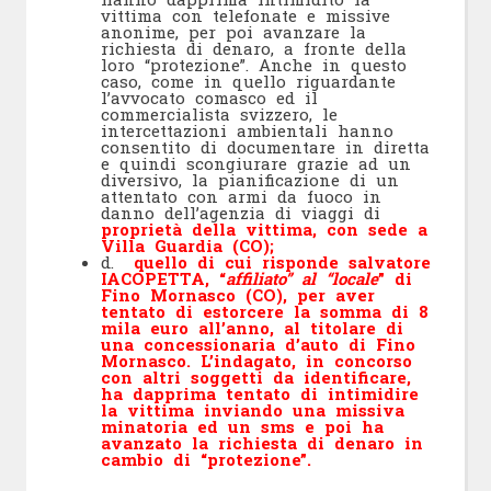
vittima con telefonate e missive
anonime, per poi avanzare la
richiesta di denaro, a fronte della
loro “protezione”. Anche in questo
caso, come in quello riguardante
l’avvocato comasco ed il
commercialista svizzero, le
intercettazioni ambientali hanno
consentito di documentare in diretta
e quindi scongiurare grazie ad un
diversivo, la pianificazione di un
attentato con armi da fuoco in
danno dell’agenzia di viaggi di
proprietà della vittima, con sede a
Villa Guardia (CO);
d.
quello di cui risponde salvatore
IACOPETTA, “
affiliato” al “locale
” di
Fino Mornasco (CO), per aver
tentato di estorcere la somma di 8
mila euro all’anno, al titolare di
una concessionaria d’auto di Fino
Mornasco. L’indagato, in concorso
con altri soggetti da identificare,
ha dapprima tentato di intimidire
la vittima inviando una missiva
minatoria ed un sms e poi ha
avanzato la richiesta di denaro in
cambio di “protezione”.