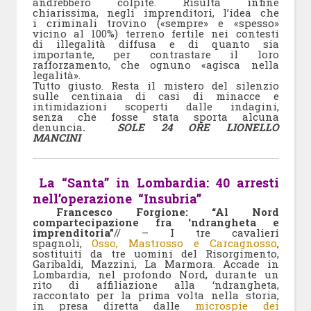
andrebbero colpite. Risulta infine
chiarissima, negli imprenditori, l’idea che
i criminali trovino («sempre» e «spesso»
vicino al 100%) terreno fertile nei contesti
di illegalità diffusa e di quanto sia
importante, per contrastare il loro
rafforzamento, che ognuno «agisca nella
legalità».
Tutto giusto. Resta il mistero del silenzio
sulle centinaia di casi di minacce e
intimidazioni scoperti dalle indagini,
senza che fosse stata sporta alcuna
denuncia
.
SOLE 24 ORE LIONELLO
MANCINI
La “Santa” in Lombardia: 40 arresti
nell’operazione “Insubria”
Francesco Forgione: “Al Nord
compartecipazione fra ‘ndrangheta e
imprenditoria”
// – I tre cavalieri
spagnoli,
Osso, Mastrosso e Carcagnosso
,
sostituiti da tre uomini del Risorgimento,
Garibaldi, Mazzini, La Marmora. Accade in
Lombardia, nel profondo Nord, durante un
rito di affiliazione alla ‘ndrangheta,
raccontato per la prima volta nella storia,
in presa diretta dalle
microspie dei