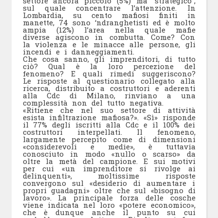
settore ancora piccolo (5%) ma “strategico”,
sul quale concentrare l’attenzione. In
Lombardia, su cento mafiosi finiti in
manette, 74 sono ‘ndranghetisti ed è molto
ampia (12%) l’area nella quale mafie
diverse agiscono in combutta. Come? Con
la violenza e le minacce alle persone, gli
incendi e i danneggiamenti.
Che cosa sanno, gli imprenditori, di tutto
ciò? Qual è la loro percezione del
fenomeno? E quali rimedi suggeriscono?
Le risposte al questionario collegato alla
ricerca, distribuito a costruttori e aderenti
alla Cdc di Milano, rinviano a una
complessità non del tutto negativa.
«Ritiene che nel suo settore di attività
esista infiltrazione mafiosa?». «Sì» risponde
il 77% degli iscritti alla Cdc e il 100% dei
costruttori interpellati. Il fenomeno,
largamente percepito come di dimensioni
«considerevoli e medie», è tuttavia
conosciuto in modo «nullo o scarso» da
oltre la metà del campione. E sui motivi
per cui «un imprenditore si rivolge ai
delinquenti», moltissime risposte
convergono sul «desiderio di aumentare i
propri guadagni» oltre che sul «bisogno di
lavoro». La principale forza delle cosche
viene indicata nel loro «potere economico»,
che è dunque anche il punto su cui