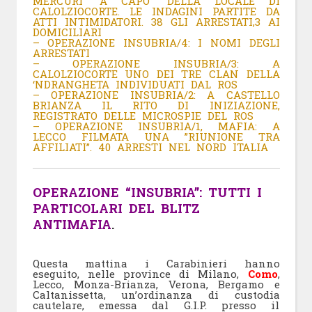
MERCURI ”A CAPO” DELLA LOCALE DI
CALOLZIOCORTE. LE INDAGINI PARTITE DA
ATTI INTIMIDATORI. 38 GLI ARRESTATI,3 AI
DOMICILIARI
– OPERAZIONE INSUBRIA/4: I NOMI DEGLI
ARRESTATI
– OPERAZIONE INSUBRIA/3: A
CALOLZIOCORTE UNO DEI TRE CLAN DELLA
‘NDRANGHETA INDIVIDUATI DAL ROS
– OPERAZIONE INSUBRIA/2: A CASTELLO
BRIANZA IL RITO DI INIZIAZIONE,
REGISTRATO DELLE MICROSPIE DEL ROS
– OPERAZIONE INSUBRIA/1, MAFIA: A
LECCO FILMATA UNA ”RIUNIONE TRA
AFFILIATI”. 40 ARRESTI NEL NORD ITALIA
OPERAZIONE “INSUBRIA”: TUTTI I
PARTICOLARI DEL BLITZ
ANTIMAFIA
.
Questa mattina i Carabinieri hanno
eseguito, nelle province di Milano,
Como
,
Lecco, Monza-Brianza, Verona, Bergamo e
Caltanissetta, un’ordinanza di custodia
cautelare, emessa dal G.I.P. presso il