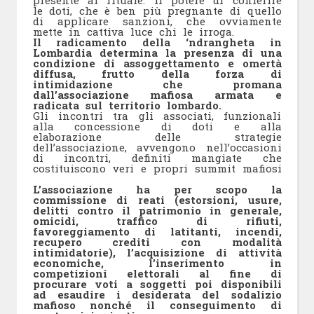
presente al rituale. Il potere di conferire
le doti, che è ben più pregnante di quello
di applicare sanzioni, che ovviamente
mette in cattiva luce chi le irroga.
Il radicamento della ‘ndrangheta in
Lombardia determina la presenza di una
condizione di assoggettamento e omertà
diffusa, frutto della forza di
intimidazione che promana
dall’associazione mafiosa armata e
radicata sul territorio lombardo.
Gli incontri tra gli associati, funzionali
alla concessione di doti e alla
elaborazione delle strategie
dell’associazione, avvengono nell’occasioni
di incontri, definiti mangiate che
costituiscono veri e propri summit mafiosi
L’associazione ha per scopo la
commissione di reati (estorsioni, usure,
delitti contro il patrimonio in generale,
omicidi, traffico di rifiuti,
favoreggiamento di latitanti, incendi,
recupero crediti con modalità
intimidatorie), l’acquisizione di attività
economiche, l’inserimento in
competizioni elettorali al fine di
procurare voti a soggetti poi disponibili
ad esaudire i desiderata del sodalizio
mafioso nonché il conseguimento di