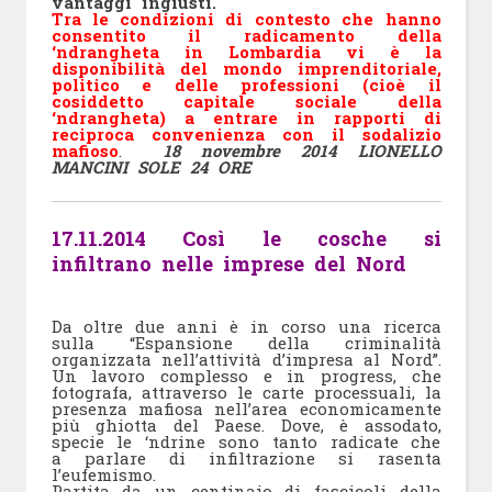
vantaggi ingiusti.
Tra le condizioni di contesto che hanno
consentito il radicamento della
‘ndrangheta in Lombardia vi è la
disponibilità del mondo imprenditoriale,
politico e delle professioni (cioè il
cosiddetto capitale sociale della
‘ndrangheta) a entrare in rapporti di
reciproca convenienza con il sodalizio
mafioso
.
18 novembre 2014 LIONELLO
MANCINI SOLE 24 ORE
17.11.2014 Così le cosche si
infiltrano nelle imprese del Nord
Da oltre due anni è in corso una ricerca
sulla “Espansione della criminalità
organizzata nell’attività d’impresa al Nord”.
Un lavoro complesso e in progress, che
fotografa, attraverso le carte processuali, la
presenza mafiosa nell’area economicamente
più ghiotta del Paese. Dove, è assodato,
specie le ‘ndrine sono tanto radicate che
a parlare di infiltrazione si rasenta
l’eufemismo.
Partita da un centinaio di fascicoli della