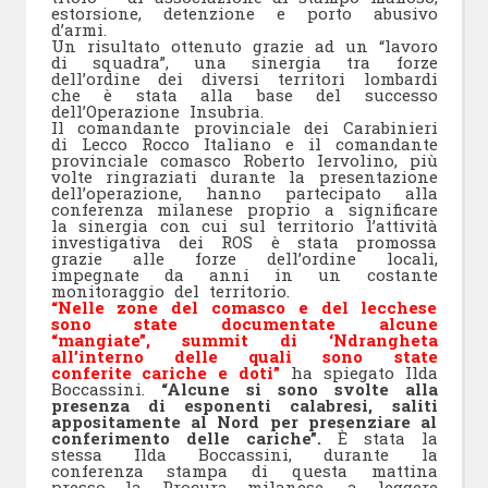
estorsione, detenzione e porto abusivo
d’armi.
Un risultato ottenuto grazie ad un “lavoro
di squadra”, una sinergia tra forze
dell’ordine dei diversi territori lombardi
che è stata alla base del successo
dell’Operazione Insubria.
Il comandante provinciale dei Carabinieri
di Lecco Rocco Italiano e il comandante
provinciale comasco Roberto Iervolino, più
volte ringraziati durante la presentazione
dell’operazione, hanno partecipato alla
conferenza milanese proprio a significare
la sinergia con cui sul territorio l’attività
investigativa dei ROS è stata promossa
grazie alle forze dell’ordine locali,
impegnate da anni in un costante
monitoraggio del territorio.
“Nelle zone del comasco e del lecchese
sono state documentate alcune
“mangiate”, summit di ‘Ndrangheta
all’interno delle quali sono state
conferite cariche e doti”
ha spiegato Ilda
Boccassini.
“Alcune si sono svolte alla
presenza di esponenti calabresi, saliti
appositamente al Nord per presenziare al
conferimento delle cariche”.
È stata la
stessa Ilda Boccassini, durante la
conferenza stampa di questa mattina
presso la Procura milanese, a leggere