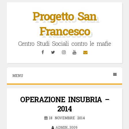
Vai
al
Progetto San
contenuto
Francesco
Centro Studi Sociali contro le mafie
Facebook
Twitter
Instagram
YouTube
Email
MENU
OPERAZIONE INSUBRIA –
2014
18 NOVEMBRE 2014
ADMIN_3009