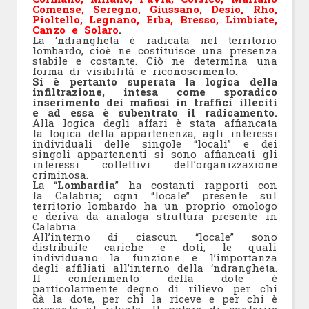
Comense, Seregno, Giussano, Desio, Rho,
Pioltello, Legnano, Erba, Bresso, Limbiate,
Canzo e Solaro
.
La ‘ndrangheta è radicata nel territorio
lombardo, cioè ne costituisce una presenza
stabile e costante. Ciò ne determina una
forma di visibilità e riconoscimento.
Si è pertanto superata la logica della
infiltrazione, intesa come sporadico
inserimento dei mafiosi in traffici illeciti
e ad essa è subentrato il radicamento.
Alla logica degli affari è stata affiancata
la logica della appartenenza; agli interessi
individuali delle singole “locali” e dei
singoli appartenenti si sono affiancati gli
interessi collettivi dell’organizzazione
criminosa.
La “
Lombardia
” ha costanti rapporti con
la Calabria; ogni “locale” presente sul
territorio lombardo ha un proprio omologo
e deriva da analoga struttura presente in
Calabria.
All’interno di ciascun “locale” sono
distribuite cariche e doti, le quali
individuano la funzione e l’importanza
degli affiliati all’interno della ‘ndrangheta.
Il conferimento della dote è
particolarmente degno di rilievo per chi
dà la dote, per chi la riceve e per chi è