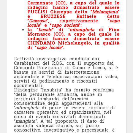
Cermenate (CO), a capo del quale le
indagini hanno dimostrato essere
PUGLISI Giuseppe detto “
Melangiana
”
e BRUZZESE Raffaele detto
“
Gazzosa
”, rispettivamente “
capo
locale
” e “
capo società
”;
la “
Locale
” di ‘
ndrangheta
di
Fino
Mornasco
(CO), a capo del quale le
indagini hanno dimostrato essere
CHINDAMO Michelangelo, in qualità
di “
capo locale
”.
L’attività investigativa condotta dai
Carabinieri del R.O.S., con il supporto dei
Comandi Provinciali di Como e Lecco, si è
basata su servizi di intercettazione
ambientale e telefonica, osservazioni video,
servizi di pedinamento e riscontri
documentali.
L’indagine “Insubria” ha fornito conferma
“della perdurante attualità, anche in
territorio lombardo, dell’arcaica
consuetudine degli appartenenti alla
‘
ndrangheta
di porre in essere riunioni di
carattere operativo ed organizzativo, nel
corso di eventi conviviali denominati
“
mangiate”
. A tal proposito, il dato di
assoluta valenza storica, sul piano
conoscitivo, investigativo e processuale, è