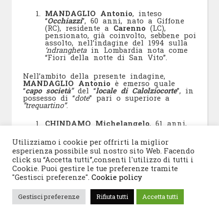
MANDAGLIO Antonio
, inteso
“
Occhiazzi
”, 60 anni, nato a Giffone
(RC), residente a
Carenno
(LC),
pensionato, già coinvolto, sebbene poi
assolto, nell’indagine del 1994 sulla
‘ndrangheta
in Lombardia nota come
“Fiori della notte di San Vito”.
Nell’ambito della presente indagine,
MANDAGLIO Antonio
è emerso quale
“
capo società
”
del “
locale di Calolziocorte
”, in
possesso di “
dote
” pari o superiore a
“trequartino”
.
CHINDAMO Michelangelo
, 61 anni,
nato aPalmi (RC), residente a
Cadorago (CO), già condannato per
Utilizziamo i cookie per offrirti la miglior
associazione mafiosa e traffico di
esperienza possibile sul nostro sito Web. Facendo
stupefacenti nell’indagine del 1994
click su “Accetta tutti”,consenti l'utilizzo di tutti i
sulla ‘ndrangheta in Lombardia “Fiori
della notte di San Vito”.
Cookie. Puoi gestire le tue preferenze tramite
"Gestisci preferenze".
Cookie policy
Nell’ambito della presente indagine,
CHINDAMO Michelangelo
è emerso quale
Gestisci preferenze
Rifiuta tutti
Accetta tutti
“
capo
”
del “
locale di Fino Mornasco
”, in
possesso della “
dote
” di
“trequartino”
.