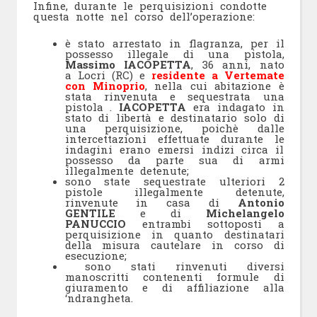
Infine, durante le perquisizioni condotte
questa notte nel corso dell’operazione
:
è stato arrestato in flagranza, per il
possesso illegale di una pistola,
Massimo IACOPETTA
, 36 anni, nato
a Locri (RC) e
residente a Vertemate
con Minoprio
, nella cui abitazione è
stata rinvenuta e sequestrata una
pistola .
IACOPETTA
era indagato in
stato di libertà e destinatario solo di
una perquisizione, poichè dalle
intercettazioni effettuate durante le
indagini erano emersi indizi circa il
possesso da parte sua di armi
illegalmente detenute;
sono state sequestrate ulteriori 2
pistole illegalmente detenute,
rinvenute in casa di
Antonio
GENTILE
e di
Michelangelo
PANUCCIO
entrambi sottoposti a
perquisizione in quanto destinatari
della misura cautelare in corso di
esecuzione;
sono stati rinvenuti diversi
manoscritti contenenti formule di
giuramento e di affiliazione alla
‘ndrangheta.