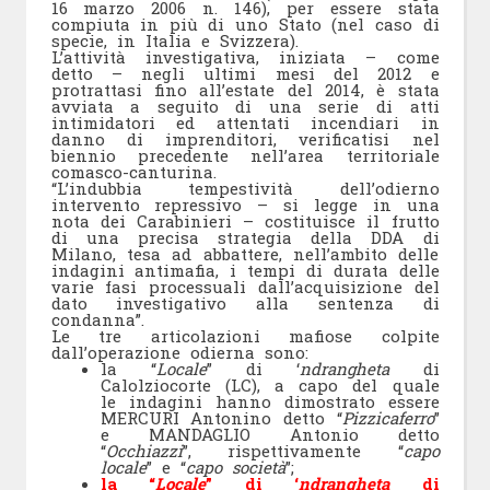
16 marzo 2006 n. 146), per essere stata
compiuta in più di uno Stato (nel caso di
specie, in Italia e Svizzera).
L’attività investigativa, iniziata – come
detto – negli ultimi mesi del 2012 e
protrattasi fino all’estate del 2014, è stata
avviata a seguito di una serie di atti
intimidatori ed attentati incendiari in
danno di imprenditori, verificatisi nel
biennio precedente nell’area territoriale
comasco-canturina.
“L’indubbia tempestività dell’odierno
intervento repressivo – si legge in una
nota dei Carabinieri – costituisce il frutto
di una precisa strategia della DDA di
Milano, tesa ad abbattere, nell’ambito delle
indagini antimafia, i tempi di durata delle
varie fasi processuali dall’acquisizione del
dato investigativo alla sentenza di
condanna”.
Le tre articolazioni mafiose colpite
dall’operazione odierna sono:
la “
Locale
” di ‘
ndrangheta
di
Calolziocorte (LC), a capo del quale
le indagini hanno dimostrato essere
MERCURI Antonino detto “
Pizzicaferro
”
e MANDAGLIO Antonio detto
“
Occhiazzi
”, rispettivamente “
capo
locale
” e “
capo società
”;
la “
Locale
” di ‘
ndrangheta
di