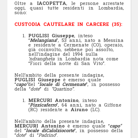
Oltre a
IACOPETTA
, le persone arrestate
oggi, quasi tutte residenti in Lombardia,
sono:
CUSTODIA CAUTELARE IN CARCERE (35):
PUGLISI Giuseppe
, inteso
“
Melangiana
”, 53 anni, nato a Messina
e residente a Cermenate (CO), operaio,
già coinvolto, sebbene poi assolto,
nell’indagine del 1994 sulla
‘ndrangheta
in Lombardia nota come
“Fiori della notte di San Vito”.
Nell’ambito della presente indagine,
PUGLISI Giuseppe
è emerso quale
“
capo
”
del “
locale di Cermenate
”, in possesso
della “
dote
” di
“Quartino”
.
MERCURI Antonino
, inteso
“
Pizzicaferro
”, 64 anni, nato a Giffone
(RC) residente a
Airuno
(LC).
Nell’ambito della presente indagine,
MERCURI Antonino
è emerso quale “
capo
”
del “
locale di
Calolziocorte
”, in possesso della
“
dote
” di “
Padrino
”.