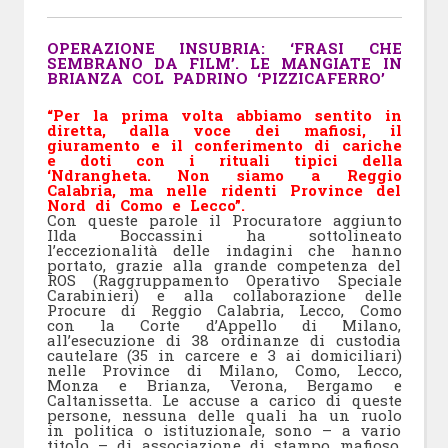
OPERAZIONE INSUBRIA: ‘FRASI CHE
SEMBRANO DA FILM’. LE MANGIATE IN
BRIANZA COL PADRINO ‘PIZZICAFERRO’
“Per la prima volta abbiamo sentito in
diretta, dalla voce dei mafiosi, il
giuramento e il conferimento di cariche
e doti con i rituali tipici della
‘Ndrangheta. Non siamo a Reggio
Calabria, ma nelle ridenti Province del
Nord di Como e Lecco”.
Con queste parole il Procuratore aggiunto
Ilda Boccassini ha sottolineato
l’eccezionalità delle indagini che hanno
portato, grazie alla grande competenza del
ROS (Raggruppamento Operativo Speciale
Carabinieri) e alla collaborazione delle
Procure di Reggio Calabria, Lecco, Como
con la Corte d’Appello di Milano,
all’esecuzione di 38 ordinanze di custodia
cautelare (35 in carcere e 3 ai domiciliari)
nelle Province di Milano, Como, Lecco,
Monza e Brianza, Verona, Bergamo e
Caltanissetta. Le accuse a carico di queste
persone, nessuna delle quali ha un ruolo
in politica o istituzionale, sono – a vario
titolo – di associazione di stampo mafioso,