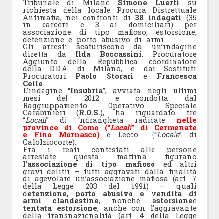
Tribunale di Milano
Simone Luerti
su
richiesta della locale Procura Distrettuale
Antimafia, nei confronti di
38 indagati
(35
in carcere e 3 ai domiciliari) per
associazione di tipo mafioso, estorsione,
detenzione e porto abusivo di armi.
Gli arresti scaturiscono da un’indagine
diretta da
Ilda Boccassini
, Procuratore
Aggiunto della Repubblica coordinatore
della D.D.A. di Milano, e dai Sostituti
Procuratori
Paolo Storari
e
Francesca
Celle
.
L’indagine “
Insubria
”, avviata negli ultimi
mesi del 2012 e condotta dal
Raggruppamento Operativo Speciale
Carabinieri (
R.O.S.
), ha riguardato tre
“
Locali
” di ‘ndrangheta radicate
nelle
province di Como (“
Locali
” di Cermenate
e Fino Mornasco)
e Lecco (“
Locale
” di
Calolziocorte).
Fra i reati contestati alle persone
arrestate questa mattina figurano
l’
associazione di tipo mafioso
ed altri
gravi delitti – tutti aggravati dalla finalità
di agevolare un’associazione mafiosa (art. 7
della Legge 203 del 1991) – quali
d
etenzione, porto abusivo e vendita di
armi clandestine
, nonchè
estorsione
e
tentata estorsione
, anche con l’aggravante
della transnazionalità (art. 4 della Legge