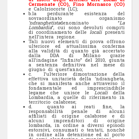
Cermenate (CO), Fino Mornasco (CO)
e Calolziocorte (LC);
b.la perdurante esistenza del
sovraordinato organismo
‘ndranghetista
denominato “
La
Lombardia
”, cui sono devoluti compiti
di coordinamento delle
locali
presenti
nell’intera regione.
Tali nuovi elementi di prova offrono
ulteriore ed attualissima conferma
alla validità di quanto già accertato
dalla DDA di Milano grazie
all’indagine “Infinito” del 2010, giunta
a sentenza definitiva nel mese di
giugno di quest’anno;
c. l’ulteriore dimostrazione della
effettiva unitarietà della ‘ndrangheta,
che si manifesta anche attraverso il
fondamentale ed imprescindibile
legame che unisce le
Locali
della
Lombardia, a quelle di riferimento in
territorio calabrese;
d. quanto ai reati fine, la
responsabilità penale di alcuni
affiliati di origine calabrese e di
alcuni imprenditori di origine
lombarda, in ordine a diversi episodi
estorsivi, consumati o tentati, nonchè
in ordine alla detenzione ed al porto