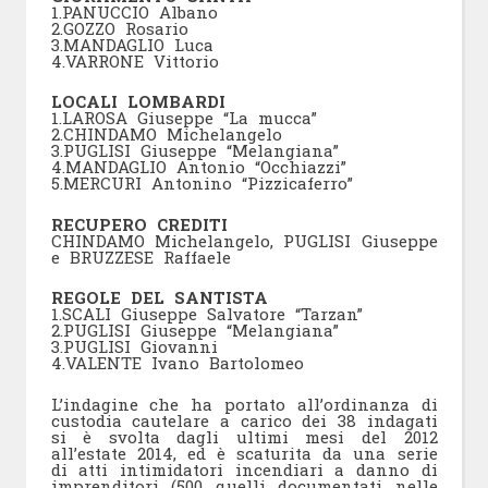
1.PANUCCIO Albano
2.GOZZO Rosario
3.MANDAGLIO Luca
4.VARRONE Vittorio
LOCALI LOMBARDI
1.LAROSA Giuseppe “La mucca”
2.CHINDAMO Michelangelo
3.PUGLISI Giuseppe “Melangiana”
4.MANDAGLIO Antonio “Occhiazzi”
5.MERCURI Antonino “Pizzicaferro”
RECUPERO CREDITI
CHINDAMO Michelangelo, PUGLISI Giuseppe
e BRUZZESE Raffaele
REGOLE DEL SANTISTA
1.SCALI Giuseppe Salvatore “Tarzan”
2.PUGLISI Giuseppe “Melangiana”
3.PUGLISI Giovanni
4.VALENTE Ivano Bartolomeo
L’indagine che ha portato all’ordinanza di
custodia cautelare a carico dei 38 indagati
si è svolta dagli ultimi mesi del 2012
all’estate 2014, ed è scaturita da una serie
di atti intimidatori incendiari a danno di
imprenditori (500 quelli documentati nelle