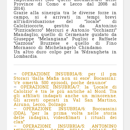
Province di Como e Lecco dal 2008 al
2014).
Grazie alla sinergia tra le diverse forze in
campo, si è arrivati in tempi brevi
all’individuazione del “locale” di
Calolziocorte, gestito da Antonino
“Pizzicaferro” Mercuri e Antonio “Occhiazzi”
Mandaglio; quello di Cermenate guidato da
Giuseppe “Melangiana” Puglisi e Raffaele
“Gazzosa” Bruzzese e quello di Fino
Mornasco di Michelangelo Chindamo.
Un altro duro colpo per la ‘Ndrangheta in
Lombardia.
–
OPERAZIONE INSUBRIA/8: per il pm
Storari ‘dalla Mafia non si esce’. Bocassini:
‘c’è omertà. 500 episodi, poche denunce’
–
OPERAZIONE INSUBRIA/7: la ‘Locale di
Calolzio’ è tra le più antiche al Nord. Tra
gli affiliati indagati anche un minorenne.
Gli arresti operati in Val San Martino,
Airuno, Lecco, Dolzago
– OPERAZIONE INSUBRIA/6: Boccassini
(DDA), ”per la prima volta nelle storia
delle indagini, videofilmati i rituali dei
clan”
– OPERAZIONE INSUBRIA/5: ANTONINO