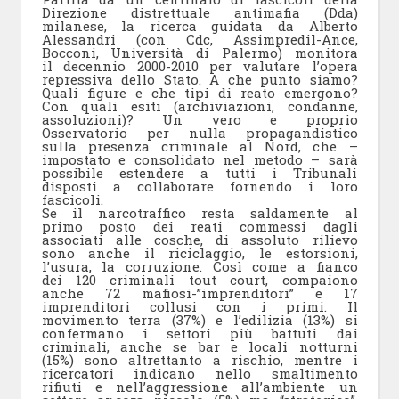
Direzione distrettuale antimafia (Dda)
milanese, la ricerca guidata da Alberto
Alessandri (con Cdc, Assimpredil-Ance,
Bocconi, Università di Palermo) monitora
il decennio 2000-2010 per valutare l’opera
repressiva dello Stato. A che punto siamo?
Quali figure e che tipi di reato emergono?
Con quali esiti (archiviazioni, condanne,
assoluzioni)? Un vero e proprio
Osservatorio per nulla propagandistico
sulla presenza criminale al Nord, che –
impostato e consolidato nel metodo – sarà
possibile estendere a tutti i Tribunali
disposti a collaborare fornendo i loro
fascicoli.
Se il narcotraffico resta saldamente al
primo posto dei reati commessi dagli
associati alle cosche, di assoluto rilievo
sono anche il riciclaggio, le estorsioni,
l’usura, la corruzione. Così come a fianco
dei 120 criminali tout court, compaiono
anche 72 mafiosi-”imprenditori” e 17
imprenditori collusi con i primi. Il
movimento terra (37%) e l’edilizia (13%) si
confermano i settori più battuti dai
criminali, anche se bar e locali notturni
(15%) sono altrettanto a rischio, mentre i
ricercatori indicano nello smaltimento
rifiuti e nell’aggressione all’ambiente un