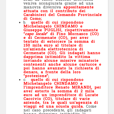
veniva scongiurata grazie ad una
manovra diversiva
appositamente
attuata con il contributo dei
Carabinieri del Comando Provinciale
di Como;
b.
quello di cui rispondono
Michelangelo CHINDAMO e
Giuseppe PUGLISI, rispettivamente
“
capo locale
” di Fino Mornasco (CO)
e di Cermenate (CO), per aver
tentato di estorcere la somma di
150 mila euro al titolare di
un’azienda elettrotecnica di
Cermenate (CO). Gli indagati hanno
dapprima intimidito la vittima
inviando alcune missive minatorie
contenenti anche alcune cartucce e
poi hanno avanzato la richiesta di
denaro, a fronte della loro
“protezione”;
c.
quello di cui rispondono
Michelangelo CHINDAMO e
l’imprenditore Renato MIRANDI, per
aver estorto la somma di 2 mila
euro ad un imprenditore di Lurate
Caccivio (CO), titolare di varie
aziende, tra le quali un’agenzia di
viaggi ed una scuola guida.
Come
nel caso precedente, gli indagati
hanno dapprima intimidito la