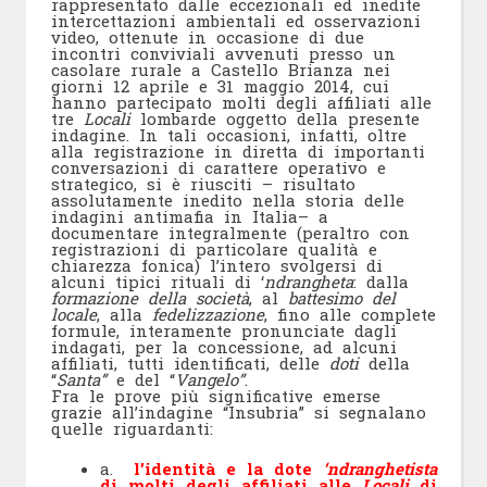
rappresentato dalle eccezionali ed inedite
intercettazioni ambientali ed osservazioni
video, ottenute in occasione di due
incontri conviviali avvenuti presso un
casolare rurale a Castello Brianza nei
giorni 12 aprile e 31 maggio 2014, cui
hanno partecipato molti degli affiliati alle
tre
Locali
lombarde oggetto della presente
indagine. In tali occasioni, infatti, oltre
alla registrazione in diretta di importanti
conversazioni di carattere operativo e
strategico, si è riusciti – risultato
assolutamente inedito nella storia delle
indagini antimafia in Italia– a
documentare integralmente (peraltro con
registrazioni di particolare qualità e
chiarezza fonica) l’intero svolgersi di
alcuni tipici rituali di ‘
ndrangheta
: dalla
formazione della società
, al
battesimo del
locale
, alla
fedelizzazione
, fino alle complete
formule, interamente pronunciate dagli
indagati, per la concessione, ad alcuni
affiliati, tutti identificati, delle
doti
della
“
Santa”
e del “
Vangelo”
.
Fra le prove più significative emerse
grazie all’indagine “Insubria” si segnalano
quelle riguardanti:
a.
l’identità e la dote
‘ndranghetista
di molti degli affiliati alle
Locali
di