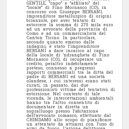
GENTILE, “capo” e “affiliato” del
“locale” di Fino Mornasco (CO), in
concorso con Giuseppe BERSANI,
imprenditore metallurgico di origini
brianzole, per aver tentato di
estorcere la somma di 270 mila euro
ad un avvocato della provincia di
Como e ad un commercialista del
Canton Ticino. In particolare,
secondo quanto emerso dalle
indagini, è stato l’imprenditore
BERSANI a dare incarico al capo
della locale di ‘ndrangheta di Fino
Mornasco (CO), di recuperare un
credito, peraltro indebitamente
preteso, connesso a pregressi
rapporti commerciali tra la ditta del
padre di BERSANI ed una società
olandese, i cui interessi erano stati
curati, in passato, dai due
professionisti vittime del tentativo di
estorsione. Nel contesto di tale
vicenda, le intercettazioni ambientali
hanno tra l’altro consentito di
documentare in diretta un
sopralluogo presso l’abitazione
dell’avvocato comasco, effettuato dal
CHINDAMO allo scopo di pianificare
un attentato da attuarsi con l’uso di
armi da fuoco. L’azione delittuosa