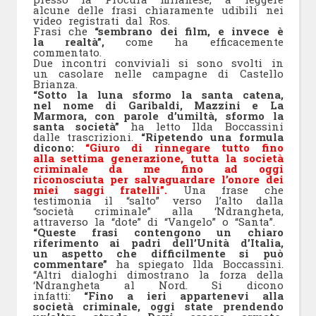
alcune delle frasi chiaramente udibili nei
video registrati dal Ros.
Frasi che
“sembrano dei film, e invece è
la realtà”,
come ha efficacemente
commentato.
Due incontri conviviali si sono svolti in
un casolare nelle campagne di Castello
Brianza.
“Sotto la luna sformo la santa catena,
nel nome di Garibaldi, Mazzini e La
Marmora, con parole d’umiltà, sformo la
santa società”
ha letto Ilda Boccassini
dalle trascrizioni.
“Ripetendo una formula
dicono:
“Giuro di rinnegare tutto fino
alla settima generazione, tutta la società
criminale da me fino ad oggi
riconosciuta per salvaguardare l’onore dei
miei saggi fratelli”.
Una frase che
testimonia il “salto” verso l’alto dalla
“società criminale” alla ‘Ndrangheta,
attraverso la “dote” di “Vangelo” o “Santa”.
“Queste frasi contengono un chiaro
riferimento ai padri dell’Unità d’Italia,
un aspetto che difficilmente si può
commentare”
ha spiegato Ilda Boccassini.
“Altri dialoghi dimostrano la forza della
‘Ndrangheta al Nord. Si dicono
infatti:
“Fino a ieri appartenevi alla
società criminale, oggi state prendendo