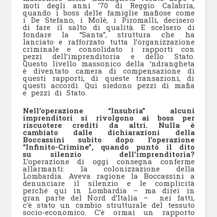
moti degli anni ’70 di Reggio Calabria,
quando i boss delle famiglie mafiose come
i De Stefano, i Molè, i Piromalli, decisero
di fare il salto di qualità. E scelsero di
fondare la “Santa”, struttura che ha
lanciato e rafforzato tutta l’organizzazione
criminale e consolidato i rapporti con
pezzi dell’imprenditoria e dello Stato.
Questo livello massonico della ‘ndrangheta
è diventato camera di compensazione di
questi rapporti, di queste transazioni, di
questi accordi. Qui siedono pezzi di mafia
e pezzi di Stato.
Nell’operazione “Insubria” alcuni
imprenditori si rivolgono ai boss per
riscuotere crediti da altri. Nulla è
cambiato dalle dichiarazioni della
Boccassini subito dopo l’operazione
“Infinito-Crimine”, quando puntò il dito
su silenzio dell’imprenditoria?
L’operazione di oggi consegna conferme
allarmanti: la colonizzazione della
Lombardia. Aveva ragione la Boccassini a
denunciare il silenzio e le complicità
perché qui in Lombardia – ma direi in
gran parte del Nord d’Italia – nei fatti,
c’è stato un cambio strutturale del tessuto
socio-economico. C’è ormai un rapporto