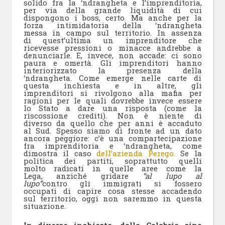
solido fra la ‘ndrangheta e l’imprenditoria,
per via della grande liquidità di cui
dispongono i boss, certo. Ma anche per la
forza intimidatoria della ‘ndrangheta
messa in campo sul territorio. In assenza
di quest’ultima un imprenditore che
ricevesse pressioni o minacce andrebbe a
denunciarle. E, invece, non accade: ci sono
paura e omertà. Gli imprenditori hanno
interiorizzato la presenza della
‘ndrangheta. Come emerge nelle carte di
questa inchiesta e in altre, gli
imprenditori si rivolgono alla mafia per
ragioni per le quali dovrebbe invece essere
lo Stato a dare una risposta (come la
riscossione crediti). Non è niente di
diverso da quello che per anni è accaduto
al Sud. Spesso siamo di fronte ad un dato
ancora peggiore: c’è una compartecipazione
fra imprenditoria e ‘ndrangheta, come
dimostra il caso
dell’azienda Perego.
Se la
politica dei partiti, soprattutto quelli
molto radicati in quelle aree come la
Lega, anziché gridare
“al lupo al
lupo”
contro gli immigrati si fossero
occupati di capire cosa stesse accadendo
sul territorio, oggi non saremmo in questa
situazione.
In diverse inchieste, dalla Calabria sino