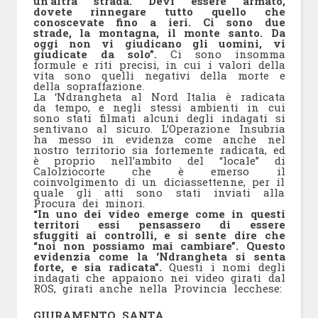
un’altra strada. Devi essere armato,
dovete rinnegare tutto quello che
conoscevate fino a ieri. Ci sono due
strade, la montagna, il monte santo. Da
oggi non vi giudicano gli uomini, vi
giudicate da solo”.
Ci sono insomma
formule e riti precisi, in cui i valori della
vita sono quelli negativi della morte e
della sopraffazione.
La ‘Ndrangheta al Nord Italia è radicata
da tempo, e negli stessi ambienti in cui
sono stati filmati alcuni degli indagati si
sentivano al sicuro. L’Operazione Insubria
ha messo in evidenza come anche nel
nostro territorio sia fortemente radicata, ed
è proprio nell’ambito del “locale” di
Calolziocorte che è emerso il
coinvolgimento di un diciassettenne, per il
quale gli atti sono stati inviati alla
Procura dei minori.
“In uno dei video emerge come in questi
territori essi pensassero di essere
sfuggiti ai controlli, e si sente dire che
“noi non possiamo mai cambiare”. Questo
evidenzia come la ‘Ndrangheta si senta
forte, e sia radicata”.
Questi i nomi degli
indagati che appaiono nei video girati dal
ROS, girati anche nella Provincia lecchese:
GIURAMENTO SANTA