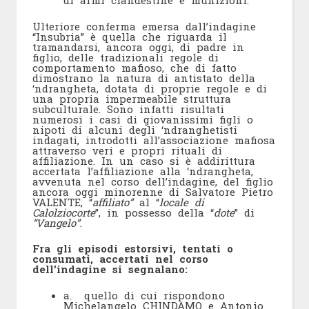
di armi clandestine e munizioni.
Ulteriore conferma emersa dall’indagine
“Insubria” è quella che riguarda il
tramandarsi, ancora oggi, di padre in
figlio, delle tradizionali regole di
comportamento mafioso, che di fatto
dimostrano la natura di antistato della
‘ndrangheta, dotata di proprie regole e di
una propria impermeabile struttura
subculturale. Sono infatti risultati
numerosi i casi di giovanissimi figli o
nipoti di alcuni degli ‘ndranghetisti
indagati, introdotti all’associazione mafiosa
attraverso veri e propri rituali di
affiliazione. In un caso si è addirittura
accertata l’affiliazione alla ‘ndrangheta,
avvenuta nel corso dell’indagine, del figlio
ancora oggi minorenne di Salvatore Pietro
VALENTE, “
affiliato
”
al “
locale di
Calolziocorte
”, in possesso della “
dote
” di
“Vangelo”
.
Fra gli episodi estorsivi, tentati o
consumati, accertati nel corso
dell’indagine si segnalano:
a. quello di cui rispondono
Michelangelo CHINDAMO e Antonio