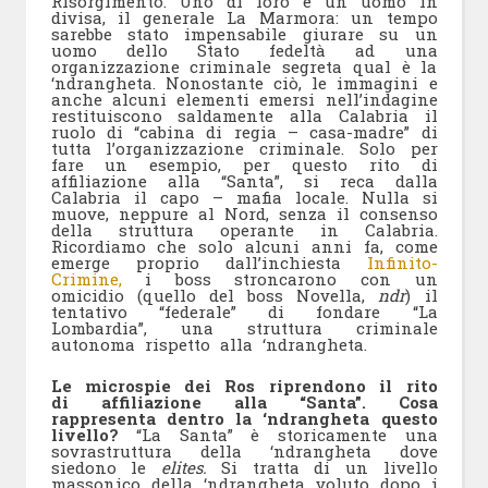
Risorgimento. Uno di loro è un uomo in
divisa, il generale La Marmora: un tempo
sarebbe stato impensabile giurare su un
uomo dello Stato fedeltà ad una
organizzazione criminale segreta qual è la
‘ndrangheta. Nonostante ciò, le immagini e
anche alcuni elementi emersi nell’indagine
restituiscono saldamente alla Calabria il
ruolo di “cabina di regia – casa-madre” di
tutta l’organizzazione criminale. Solo per
fare un esempio, per questo rito di
affiliazione alla “Santa”, si reca dalla
Calabria il capo – mafia locale. Nulla si
muove, neppure al Nord, senza il consenso
della struttura operante in Calabria.
Ricordiamo che solo alcuni anni fa, come
emerge proprio dall’inchiesta
Infinito-
Crimine,
i boss stroncarono con un
omicidio (quello del boss Novella,
ndr
) il
tentativo “federale” di fondare “La
Lombardia”, una struttura criminale
autonoma rispetto alla ‘ndrangheta.
Le microspie dei Ros riprendono il rito
di affiliazione alla “Santa”. Cosa
rappresenta dentro la ‘ndrangheta questo
livello?
“La Santa” è storicamente una
sovrastruttura della ‘ndrangheta dove
siedono le
elites.
Si tratta di un livello
massonico della ‘ndrangheta voluto dopo i