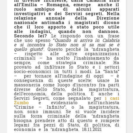
all’Emilia – Romagna, emerge anche il
ruolo ambiguo di alcuni apparati
investigativi e dei Servizi segreti. Nella
relazione annuale della Direzione
nazionale antimafia i magistrati dicono
che il loro apporto è stato poco utile
alle indagini, quando non dannoso.
Secondo lei?
Le rispondo con un frase
che uso spesso “
Quando si arriva in Calabria
e si incontra lo Stato non si sa mai se è
quello giusto
”. Questo perché la ‘ndrangheta
– rispetto alle altre organizzazioni
criminali – ha scelto l’inabissamento da
sempre, come strategia criminale. Ha
provato ad infiltrare lo Stato e i settori
socio-economici in tutti i modi. La “Santa”
– per tornare all’indagine di oggi – è
conseguenza di queste scelte: usare la
massoneria come luogo d’incontro fra parti
diverse dello Stato, della magistratura,
dell’economia, della politica. E anche i
Servizi Segreti, come segnalato per
i casi
Zumbo
e evidenziato nell’inchiesta
“Crimine – Infinito”, o la magistratura,
non sono immuni. Se si vuole incidere
sulla forza criminale della ‘ndrangheta
bisogna prendere atto di questo e rompere
legami fra pezzi di Stato, di politica, di
economia e la ‘ndrangheta. 18.11.2021