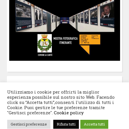
POST-IT
di Claudio Ramaccini
Utilizziamo i cookie per offrirti la miglior
esperienza possibile sul nostro sito Web. Facendo
click su “Accetta tutti”,consenti l'utilizzo di tutti i
Cookie. Puoi gestire le tue preferenze tramite
"Gestisci preferenze".
Cookie policy
© 2026 Progetto San Francesco
|
Tema WordPress:
Gestisci preferenze
Rifiuta tutti
Accetta tutti
Blogghiamo
di CrestaProject.