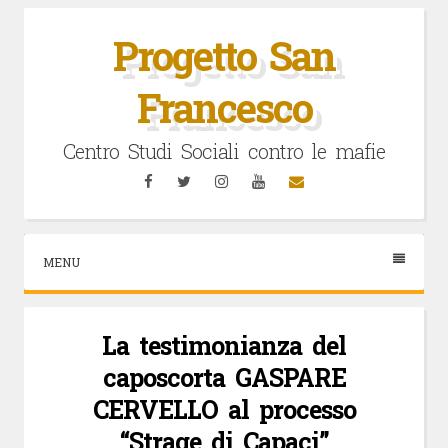
Vai
al
Progetto San
contenuto
Francesco
Centro Studi Sociali contro le mafie
Facebook
Twitter
Instagram
YouTube
Email
MENU
La testimonianza del
caposcorta GASPARE
CERVELLO al processo
“Strage di Capaci”