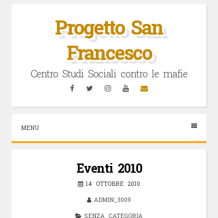
Vai
al
Progetto San
contenuto
Francesco
Centro Studi Sociali contro le mafie
Facebook
Twitter
Instagram
YouTube
Email
MENU
Eventi 2010
14 OTTOBRE 2010
ADMIN_3009
SENZA CATEGORIA