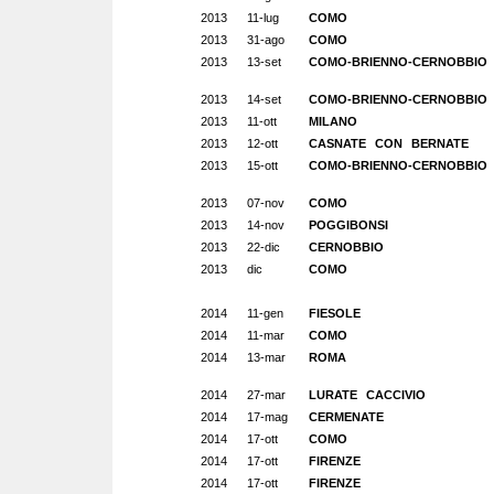
2013
11-lug
COMO
2013
31-ago
COMO
2013
13-set
COMO-BRIENNO-CERNOBBIO
2013
14-set
COMO-BRIENNO-CERNOBBIO
2013
11-ott
MILANO
2013
12-ott
CASNATE CON BERNATE
2013
15-ott
COMO-BRIENNO-CERNOBBIO
2013
07-nov
COMO
2013
14-nov
POGGIBONSI
2013
22-dic
CERNOBBIO
2013
dic
COMO
2014
11-gen
FIESOLE
2014
11-mar
COMO
2014
13-mar
ROMA
2014
27-mar
LURATE CACCIVIO
2014
17-mag
CERMENATE
2014
17-ott
COMO
2014
17-ott
FIRENZE
2014
17-ott
FIRENZE