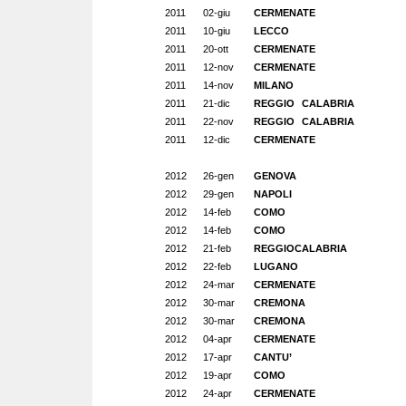
2011
02-giu
CERMENATE
2011
10-giu
LECCO
2011
20-ott
CERMENATE
2011
12-nov
CERMENATE
2011
14-nov
MILANO
2011
21-dic
REGGIO CALABRIA
2011
22-nov
REGGIO CALABRIA
2011
12-dic
CERMENATE
2012
26-gen
GENOVA
2012
29-gen
NAPOLI
2012
14-feb
COMO
2012
14-feb
COMO
2012
21-feb
REGGIOCALABRIA
2012
22-feb
LUGANO
2012
24-mar
CERMENATE
2012
30-mar
CREMONA
2012
30-mar
CREMONA
2012
04-apr
CERMENATE
2012
17-apr
CANTU’
2012
19-apr
COMO
2012
24-apr
CERMENATE