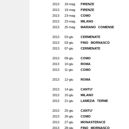
2013
18-mag
FIRENZE
2013
19-mag
FIRENZE
2013
23-mag
COMO
2013
23-mag
MILANO
2013
25-mag
MARIANO COMENSE
2013
03-giu
CERMENATE
2013
03-giu
FINO MORNASCO
2013
07-giu
CERMENATE
2013
09-giu
COMO
2013
10-giu
ROMA
2013
11-giu
COMO
2013
12-giu
ROMA
2013
14-giu
CANTU’
2013
15-giu
MILANO
2013
21-giu
LAMEZIA TERME
2013
25-giu
CANTU’
2013
26-giu
COMO
2013
27-giu
MONASTERACE
2013
28-giu
FINO MORNASCO