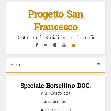
Vai
al
Progetto San
contenuto
Francesco
Centro Studi Sociali contro le mafie
Facebook
Twitter
Instagram
YouTube
Email
MENU
Speciale Borsellino DOC.
19 AGOSTO 2017
ADMIN_3009
UNCATEGORISED