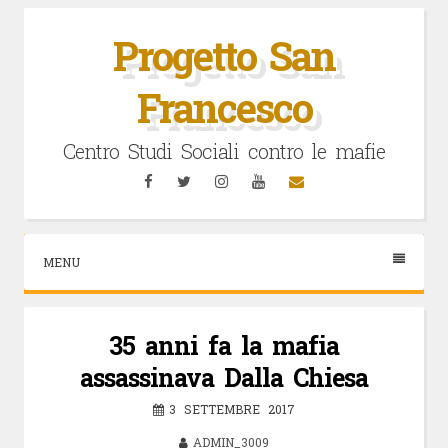
Vai
al
Progetto San
contenuto
Francesco
Centro Studi Sociali contro le mafie
Facebook
Twitter
Instagram
YouTube
Email
MENU
35 anni fa la mafia
assassinava Dalla Chiesa
3 SETTEMBRE 2017
ADMIN_3009