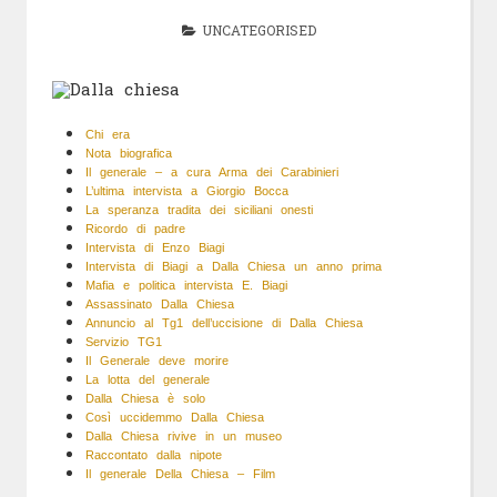
UNCATEGORISED
Chi era
Nota biografica
Il generale – a cura Arma dei Carabinieri
L’ultima intervista a Giorgio Bocca
La speranza tradita dei siciliani onesti
Ricordo di padre
Intervista di Enzo Biagi
Intervista di Biagi a Dalla Chiesa un anno prima
Mafia e politica intervista E. Biagi
Assassinato Dalla Chiesa
Annuncio al Tg1 dell’uccisione di Dalla Chiesa
Servizio TG1
Il Generale deve morire
La lotta del generale
Dalla Chiesa è solo
Così uccidemmo Dalla Chiesa
Dalla Chiesa rivive in un museo
Raccontato dalla nipote
Il generale Della Chiesa – Film