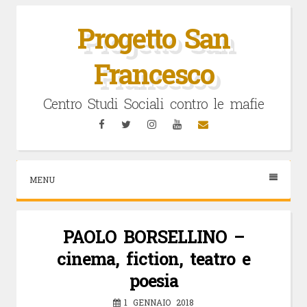
Vai
al
Progetto San
contenuto
Francesco
Centro Studi Sociali contro le mafie
Facebook
Twitter
Instagram
YouTube
Email
MENU
PAOLO BORSELLINO –
cinema, fiction, teatro e
poesia
1 GENNAIO 2018