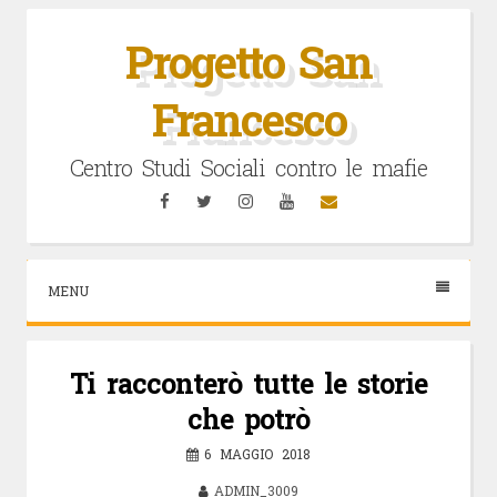
Vai
al
Progetto San
contenuto
Francesco
Centro Studi Sociali contro le mafie
Facebook
Twitter
Instagram
YouTube
Email
MENU
Ti racconterò tutte le storie
che potrò
6 MAGGIO 2018
ADMIN_3009