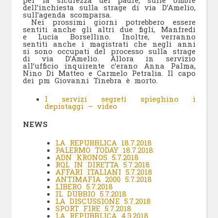
per la sicurezza del padre, sulle ombre
dell’inchiesta sulla strage di via D’Amelio,
sull’agenda scomparsa.
Nei prossimi giorni potrebbero essere
sentiti anche gli altri due figli, Manfredi
e Lucia Borsellino. Inoltre, verranno
sentiti anche i magistrati che negli anni
si sono occupati del processo sulla strage
di via D’Amelio. Allora in servizio
all’ufficio inquirente c’erano Anna Palma,
Nino Di Matteo e Carmelo Petralia. Il capo
dei pm Giovanni Tinebra è morto.
I servizi segreti spieghino i
depistaggi – video
NEWS
LA REPUBBLICA 18.7.2018
PALERMO TODAY 18.7.2018
ADN KRONOS 5.7.2018
RQL IN DIRETTA 5.7.2018
AFFARI ITALIANI 5.7.2018
ANTIMAFIA 2000 5.7.2018
LIBERO 5.7.2018
IL DUBBIO 5.7.2018
LA DISCUSSIONE 5.7.2018
SPORT FIRE 5.7.2018
LA REPUBBLICA 4.3.2018