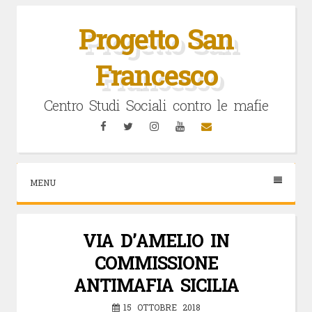
Vai
al
Progetto San
contenuto
Francesco
Centro Studi Sociali contro le mafie
Facebook
Twitter
Instagram
YouTube
Email
MENU
VIA D’AMELIO IN
COMMISSIONE
ANTIMAFIA SICILIA
15 OTTOBRE 2018