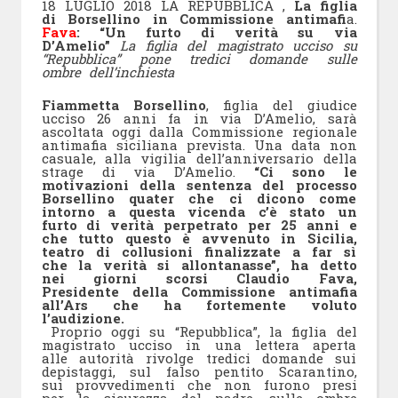
18 LUGLIO 2018 LA REPUBBLICA ,
La figlia
di Borsellino in Commissione antimafi
a.
Fava
: “Un furto di verità su via
D’Amelio”
La figlia del magistrato ucciso su
“Repubblica” pone tredici domande sulle
ombre dell’inchiesta
Fiammetta Borsellino
, figlia del giudice
ucciso 26 anni fa in via D’Amelio, sarà
ascoltata oggi dalla Commissione regionale
antimafia siciliana prevista. Una data non
casuale, alla vigilia dell’anniversario della
strage di via D’Amelio.
“Ci sono le
motivazioni della sentenza del processo
Borsellino quater che ci dicono come
intorno a questa vicenda c’è stato un
furto di verità perpetrato per 25 anni e
che tutto questo è avvenuto in Sicilia,
teatro di collusioni finalizzate a far sì
che la verità si allontanasse”, ha detto
nei giorni scorsi Claudio Fava,
Presidente della Commissione antimafia
all’Ars che ha fortemente voluto
l’audizione.
Proprio oggi su “Repubblica”, la figlia del
magistrato ucciso in una lettera aperta
alle autorità rivolge tredici domande sui
depistaggi, sul falso pentito Scarantino,
sui provvedimenti che non furono presi