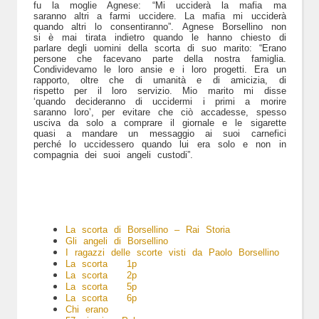
fu la moglie Agnese: “Mi ucciderà la mafia ma
saranno altri a farmi uccidere. La mafia mi ucciderà
quando altri lo consentiranno”. Agnese Borsellino non
si è mai tirata indietro quando le hanno chiesto di
parlare degli uomini della scorta di suo marito: “Erano
persone che facevano parte della nostra famiglia.
Condividevamo le loro ansie e i loro progetti. Era un
rapporto, oltre che di umanità e di amicizia, di
rispetto per il loro servizio. Mio marito mi disse
‘quando decideranno di uccidermi i primi a morire
saranno loro’, per evitare che ciò accadesse, spesso
usciva da solo a comprare il giornale e le sigarette
quasi a mandare un messaggio ai suoi carnefici
perché lo uccidessero quando lui era solo e non in
compagnia dei suoi angeli custodi”.
La scorta di Borsellino – Rai Storia
Gli angeli di Borsellino
I ragazzi delle scorte visti da Paolo Borsellino
La scorta 1p
La scorta 2p
La scorta 5p
La scorta 6p
Chi erano