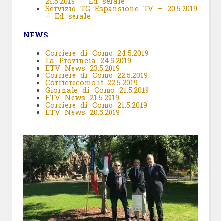
21.5.2019
– Ed serale
Servizio TG Espansione TV – 20.5.2019
– Ed serale
NEWS
Corriere di Como 24.5.2019
La Provincia 24.5.2019
ETV News 23.5.2019
Corriere di Como 22.5.2019
Corrierecomo.it 22.5.2019
Giornale di Como 21.5.2019
ETV News 21.5.2019
Corriere di Como 21.5.2019
ETV News 20.5.2019