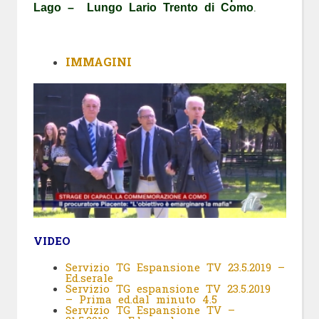
Lago – Lungo Lario Trento di Como
.
IMMAGINI
VIDEO
Servizio TG Espansione TV 23.5.2019 –
Ed.serale
Servizio TG espansione TV 23.5.2019
– Prima ed.dal minuto 4.5
Servizio TG Espansione TV –