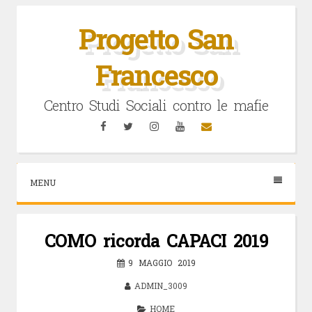
Vai
al
Progetto San
contenuto
Francesco
Centro Studi Sociali contro le mafie
Facebook
Twitter
Instagram
YouTube
Email
MENU
COMO ricorda CAPACI 2019
9 MAGGIO 2019
ADMIN_3009
HOME