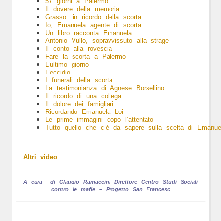
57 giorni a Palermo
Il dovere della memoria
Grasso: in ricordo della scorta
Io, Emanuela agente di scorta
Un libro racconta Emanuela
Antonio Vullo, sopravvissuto alla strage
Il conto alla rovescia
Fare la scorta a Palermo
L’ultimo giorno
L’eccidio
I funerali della scorta
La testimonianza di Agnese Borsellino
Il ricordo di una collega
Il dolore dei famigliari
Ricordando Emanuela Loi
Le prime immagini dopo l’attentato
Tutto quello che c’é da sapere sulla scelta di Emanue
Altri video
A cura di
Claudio Ramaccini Direttore
Centro Studi Sociali
contro le mafie – Progetto San Francesc