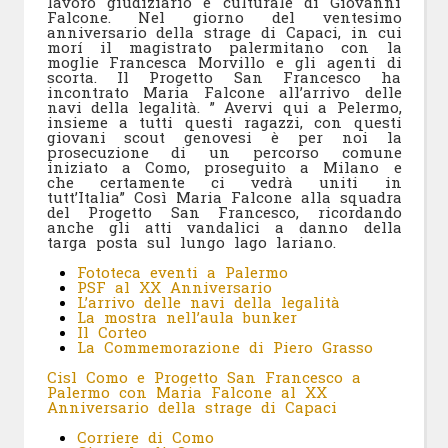
lavoro giudiziario e culturale di Giovanni
Falcone. Nel giorno del ventesimo
anniversario della strage di Capaci, in cui
morí il magistrato palermitano con la
moglie Francesca Morvillo e gli agenti di
scorta. Il Progetto San Francesco ha
incontrato Maria Falcone all’arrivo delle
navi della legalità. ” Avervi qui a Pelermo,
insieme a tutti questi ragazzi, con questi
giovani scout genovesi è per noi la
prosecuzione di un percorso comune
iniziato a Como, proseguito a Milano e
che certamente ci vedrà uniti in
tutt’Italia” Così Maria Falcone alla squadra
del Progetto San Francesco, ricordando
anche gli atti vandalici a danno della
targa posta sul lungo lago lariano.
Fototeca eventi a Palermo
PSF al XX Anniversario
L’arrivo delle navi della legalità
La mostra nell’aula bunker
Il Corteo
La Commemorazione di Piero Grasso
Cisl Como e Progetto San Francesco a
Palermo con Maria Falcone al XX
Anniversario della strage di Capaci
Corriere di Como