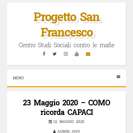
Vai
al
Progetto San
contenuto
Francesco
Centro Studi Sociali contro le mafie
Facebook
Twitter
Instagram
YouTube
Email
MENU
23 Maggio 2020 – COMO
ricorda CAPACI
12 MAGGIO 2020
ADMIN_3009