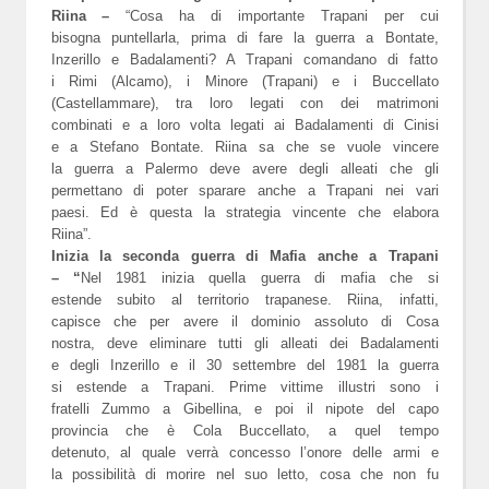
Riina –
“Cosa ha di importante Trapani per cui
bisogna puntellarla, prima di fare la guerra a Bontate,
Inzerillo e Badalamenti? A Trapani comandano di fatto
i Rimi (Alcamo), i Minore (Trapani) e i Buccellato
(Castellammare), tra loro legati con dei matrimoni
combinati e a loro volta legati ai Badalamenti di Cinisi
e a Stefano Bontate. Riina sa che se vuole vincere
la guerra a Palermo deve avere degli alleati che gli
permettano di poter sparare anche a Trapani nei vari
paesi. Ed è questa la strategia vincente che elabora
Riina”.
Inizia la seconda guerra di Mafia anche a Trapani
– “
Nel 1981 inizia quella guerra di mafia che si
estende subito al territorio trapanese. Riina, infatti,
capisce che per avere il dominio assoluto di Cosa
nostra, deve eliminare tutti gli alleati dei Badalamenti
e degli Inzerillo e il 30 settembre del 1981 la guerra
si estende a Trapani. Prime vittime illustri sono i
fratelli Zummo a Gibellina, e poi il nipote del capo
provincia che è Cola Buccellato, a quel tempo
detenuto, al quale verrà concesso l’onore delle armi e
la possibilità di morire nel suo letto, cosa che non fu