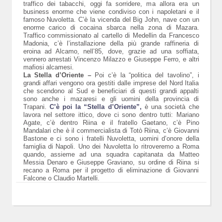
traffico dei tabacchi, oggi fa sorridere, ma allora era un
business enorme che viene condiviso con i napoletani e il
famoso Nuvoletta. C’è la vicenda del Big John, nave con un
enorme carico di cocaina sbarca nella zona di Mazara.
Traffico commissionato al cartello di Medellin da Francesco
Madonia, c’è l’installazione della più grande raffineria di
eroina ad Alcamo, nell’85, dove, grazie ad una soffiata,
vennero arrestati Vincenzo Milazzo e Giuseppe Ferro, e altri
mafiosi alcamesi.
La Stella d’Oriente –
Poi c’è la “politica del tavolino”, i
grandi affari vengono ora gestiti dalle imprese del Nord Italia
che scendono al Sud e beneficiari di questi grandi appalti
sono anche i mazaresi e gli uomini della provincia di
Trapani.
C’è poi la “Stella d’Oriente”,
è una società che
lavora nel settore ittico, dove ci sono dentro tutti: Mariano
Agate, c’è dentro Riina e il fratello Gaetano, c’è Pino
Mandalari che è il commercialista di Totò Riina, c’è Giovanni
Bastone e ci sono i fratelli Nuvoletta, uomini d’onore della
famiglia di Napoli. Uno dei Nuvoletta lo ritroveremo a Roma
quando, assieme ad una squadra capitanata da Matteo
Messia Denaro e Giuseppe Graviano, su ordine di Riina si
recano a Roma per il progetto di eliminazione di Giovanni
Falcone o Claudio Martelli.