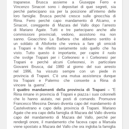
trapanese. Brusca assieme a Giuseppe Ferro e
Vincenzo Sinacori sono i depositari di quei segreti, sia
perché partecipano sia per la posizione all’interno delle
loro famiglie. Brusca perché cresce sulle ginocchia di
Riina. Ferro perché capo mandamento di Alcamo, e
Sinacori, coreggente di Mazara del Vallo dopo l’arresto
di Mariano Agate. Tutti e tre partecipano anche alle
commissioni provinciali, vedono, assistono ma non
sanno. Gioacchino La Barbera che abbiamo sentito è
un soldato di Altofonte che veniva a fare gli omicidi
a Trapani e ha riferito seriamente solo quello che ha
visto. Tutto questo è importante, per capire il ruolo
che svolge Trapani per i Corleonesi e i Corleonesi per
Trapani e perché alcuni Corleonesi, in particolare
Giovanni Brusca, dal 1980 al giorno del suo arresto
nel 1996, ha vissuto sempre con un piede in
provincia di Trapani. C’è una mutua assistenza dunque
tra Trapani e Palermo che consente a Riina di
vincere la guerra”.
I quattro mandamenti della provincia di Trapani –
“E
Riina rimane in provincia di Trapani e piazza i suoi colonnelli
che lo hanno aiutato, nei posti di comando. Promuove
Francesco Messina Denaro diventa capo del mandamento di
Castelvetrano e capo della provincia di Trapani. Mariano
Agate che era capo della famiglia di Mazara del Vallo diventa
capo del mandamento di Mazara del Vallo, perché per
rendergli onore, il mandamento che faceva capo a Marsala
viene spostato a Mazara del Vallo che ora ingloba la famiglia