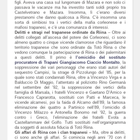
figli. Aveva una casa sul lungomare di Mazara e non solo ci
passava le vacanze ma ha investito tanti soldi proprio tra
Castelvetrano e Mazara. Insomma, lì c’erano diversi
prestanomi che danno qualcosa a Riina. C’è insomma una
sorta di simbiosi tra i vertici della mafia corleonese e i
mafiosi trapanesi, e c’è una comunanza di interessi.
Delitti e stragi nel trapanese ordinate da Riina
– Oltre ai
delitti collegati all’ascesa del potere dei Corleonesi, ci sono
almeno quattro o cinque vicende clamorose che riguardano il
territorio trapanese che sono ordinate da Totò Riina o che
vedono comunque la partecipazione di Riina o dei palermitani
a questi delitti. Il primo è
l’omicidio del sostituto
procuratore di Trapani Giangiacomo Ciaccio Montalto
, la
soppressione dei vari personaggi che erano stati autori del
sequestro Campisi, la strage di Pizzolungo del ’85, per la
quale sono stati condannati Riina, oltre a Vincenzo Virga e a
Balduccio Di Maggio, l’attentato al poliziotto Rino Germanà
nel settembre del ’92, la soppressione dei vertici della
famiglia di Marsala, i fratelli Vincenzo e Gaetano D’Amico e
Francesco Caprarotta, sostituiti con Patti e Marceca, le
vicende alcamesi, poi la faida di Alcamo dell’89, la famosa
eliminazione dei quattro a Partinico nell’89, l’omicidio di
Vincenzo Milazzo e Antonella Bonomo nel ’92, la guerra
contro i Greco, l’eliminazione dei fratelli Evola a
Castellammare del Golfo. Tutti sostituiti nell’organigramma
da soggetti di assoluta fiducia di Totò Riina.
Gli affari di Riina con i clan trapanesi –
Ma, oltre ai delitti,
ci sono anche gli affari. Si comincia negli anni ’70 con il