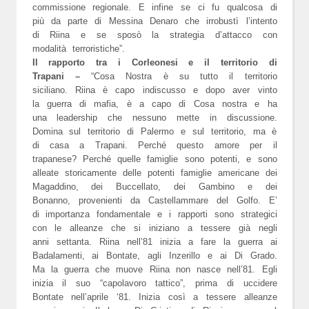
commissione regionale. E infine se ci fu qualcosa di
più da parte di Messina Denaro che irrobustì l’intento
di Riina e se sposò la strategia d’attacco con
modalità terroristiche”.
Il rapporto tra i Corleonesi e il territorio di
Trapani –
“Cosa Nostra è su tutto il territorio
siciliano. Riina è capo indiscusso e dopo aver vinto
la guerra di mafia, è a capo di Cosa nostra e ha
una leadership che nessuno mette in discussione.
Domina sul territorio di Palermo e sul territorio, ma è
di casa a Trapani. Perché questo amore per il
trapanese? Perché quelle famiglie sono potenti, e sono
alleate storicamente delle potenti famiglie americane dei
Magaddino, dei Buccellato, dei Gambino e dei
Bonanno, provenienti da Castellammare del Golfo. E’
di importanza fondamentale e i rapporti sono strategici
con le alleanze che si iniziano a tessere già negli
anni settanta. Riina nell’81 inizia a fare la guerra ai
Badalamenti, ai Bontate, agli Inzerillo e ai Di Grado.
Ma la guerra che muove Riina non nasce nell’81. Egli
inizia il suo “capolavoro tattico”, prima di uccidere
Bontate nell’aprile ‘81. Inizia così a tessere alleanze