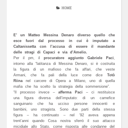
HOME
E’ un Matteo Messina Denaro diverso quello che
esce fuori dal processo in cui è imputato a
Caltanissetta con l’accusa di essere il mandante
delle stragi di Capaci e via d’Amelio.
Per il pm, il
procuratore aggiunto Gabriele Paci
,
intorno alla “latitanza di Messina Denaro, si è costruita
la figura di un mafioso che fa affari, che veste
Armani, che fa pali della luce come dice
Totò
Riina
nel carcere di Opera a Milano, uno di quella
mafia che ha scelto la strategia della sommersione”.
“Il processo invece –
afferma Paci
– ci restituisce
una figura diversa dell’imputato: di un carnefice
sanguinario che ha ucciso persone innocenti e
bambini, uno stragista. Sono due parti della stessa
figura – ha continuato – nel ’92 aveva appena
trent’anni quando Cosa nostra sferrò il suo attacco
micidiale allo Stato, come risposta alle condanne del