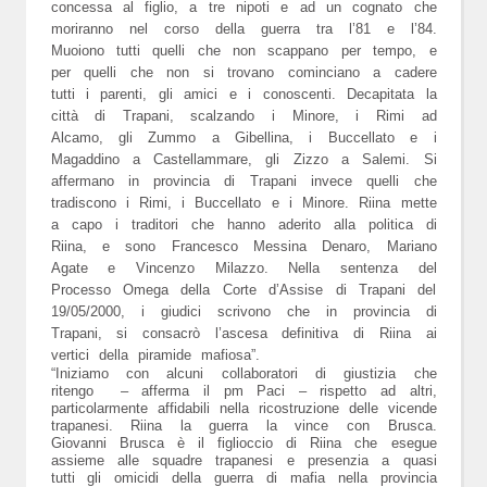
concessa al figlio, a tre nipoti e ad un cognato che
moriranno nel corso della guerra tra l’81 e l’84.
Muoiono tutti quelli che non scappano per tempo, e
per quelli che non si trovano cominciano a cadere
tutti i parenti, gli amici e i conoscenti. Decapitata la
città di Trapani, scalzando i Minore, i Rimi ad
Alcamo, gli Zummo a Gibellina, i Buccellato e i
Magaddino a Castellammare, gli Zizzo a Salemi. Si
affermano in provincia di Trapani invece quelli che
tradiscono i Rimi, i Buccellato e i Minore. Riina mette
a capo i traditori che hanno aderito alla politica di
Riina, e sono Francesco Messina Denaro, Mariano
Agate e Vincenzo Milazzo. Nella sentenza del
Processo Omega della Corte d’Assise di Trapani del
19/05/2000, i giudici scrivono che in provincia di
Trapani, si consacrò l’ascesa definitiva di Riina ai
vertici della piramide mafiosa”.
“Iniziamo con alcuni collaboratori di giustizia che
ritengo – afferma il pm Paci – rispetto ad altri,
particolarmente affidabili nella ricostruzione delle vicende
trapanesi. Riina la guerra la vince con Brusca.
Giovanni Brusca è il figlioccio di Riina che esegue
assieme alle squadre trapanesi e presenzia a quasi
tutti gli omicidi della guerra di mafia nella provincia