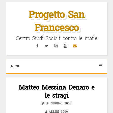
Vai
al
Progetto San
contenuto
Francesco
Centro Studi Sociali contro le mafie
Facebook
Twitter
Instagram
YouTube
Email
MENU
Matteo Messina Denaro e
le stragi
19 GIUGNO 2020
ADMIN_3009