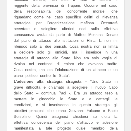
reggente della provincia di Trapani. Occorre nel caso
della responsabilità del concorrente morale, che
riguardano come nel caso specifico delitti di rilevanza
strategica per l’organizzazione mafiosa. Occorrerà
accertare e sciogliere ulteriori nodi sulla effettiva
conoscenza avuta da parte di Matteo Messina Denaro
del piano di attacco alle istituzioni di Riina. E non mi
riferisco solo ai due omicidi. Cosa nostra non si limita
a decidere solo gli omicidi, ma li inserisce in una
strategia di attacco allo Stato. Non era solo voglia di
rivalsa nei confronti di coloro che avevano tradito
Cosa nostra, ma era l’elaborazione di un attacco e un
piano politico contro lo Stato”.
L’adesione alla strategia stragista –
“Uno Stato in
grave difficoltà e chiamato a scegliere il nuovo Capo
dello Stato – continua Paci -. Era un attacco teso a
mettere in ginocchio lo Stato e a dettargli le
condizioni, e si inseriscono in questa strategia gli
obiettivi principali che erano Giovanni Falcone e Paolo
Borsellino. Quindi bisognerà chiedersi se c’era la
effettiva conoscenza del piano d’attacco e adesione
manifestata a tale progetto quale membro della