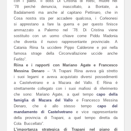
con i paesi. Il boss Di Cristina di Riesi, muore nel
’78 perché denuncia, inascoltato, a Bontate, a
Badalamenti ma anche al capitano Pettinaro, che in
Cosa nostra sta per accadere qualcosa, i Corleonesi
si apprestano a fare la guerra e per questo finisce
ammazzato a Palermo nel ’78. Di Cristina viene
sostituito con un uomo chiave come Piddu Madonia
che diventa il nuovo rappresentante provinciale. A
Catania Riina fa uccidere Pippo Calderone e poi nella
famosa strage della Circonvallazione uccide anche
Ferlito”.
Riina e i rapporti con Mariano Agate e Francesco
Messina Denaro
– “A Trapani Riina aveva già stretto
i suoi legami e aveva acquistato diversi possedimenti
a Castelvetrano e a Mazara del Vallo. E Riina è
strettamente collegato con i suoi mafiosi di riferimento
che sono: Mariano Agate, a quel tempo
capo della
famiglia di Mazara del Vallo
e Francesco Messina
Denaro, che è allo stesso tempo
capo del
mandamento di Castelvetrano
e vice rappresentante
della provincia di Trapani, a quel tempo diretta da
Cola Buccellato”.
L’importanza strategica di Trapani nel piano di