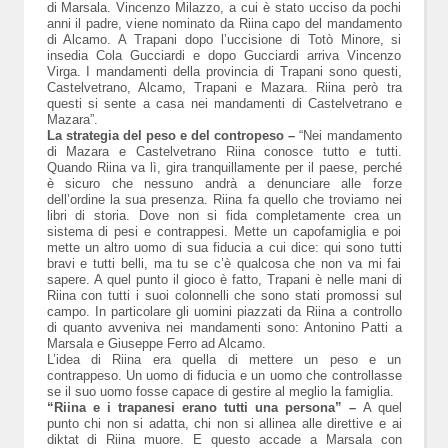
di Marsala. Vincenzo Milazzo, a cui è stato ucciso da pochi
anni il padre, viene nominato da Riina capo del mandamento
di Alcamo. A Trapani dopo l’uccisione di Totò Minore, si
insedia Cola Gucciardi e dopo Gucciardi arriva Vincenzo
Virga. I mandamenti della provincia di Trapani sono questi,
Castelvetrano, Alcamo, Trapani e Mazara. Riina però tra
questi si sente a casa nei mandamenti di Castelvetrano e
Mazara”.
La strategia del peso e del contropeso –
“Nei mandamento
di Mazara e Castelvetrano Riina conosce tutto e tutti.
Quando Riina va lì, gira tranquillamente per il paese, perché
è sicuro che nessuno andrà a denunciare alle forze
dell’ordine la sua presenza. Riina fa quello che troviamo nei
libri di storia. Dove non si fida completamente crea un
sistema di pesi e contrappesi. Mette un capofamiglia e poi
mette un altro uomo di sua fiducia a cui dice: qui sono tutti
bravi e tutti belli, ma tu se c’è qualcosa che non va mi fai
sapere. A quel punto il gioco è fatto, Trapani è nelle mani di
Riina con tutti i suoi colonnelli che sono stati promossi sul
campo. In particolare gli uomini piazzati da Riina a controllo
di quanto avveniva nei mandamenti sono: Antonino Patti a
Marsala e Giuseppe Ferro ad Alcamo.
L’idea di Riina era quella di mettere un peso e un
contrappeso. Un uomo di fiducia e un uomo che controllasse
se il suo uomo fosse capace di gestire al meglio la famiglia.
“Riina e i trapanesi erano tutti una persona” –
A quel
punto chi non si adatta, chi non si allinea alle direttive e ai
diktat di Riina muore. E questo accade a Marsala con