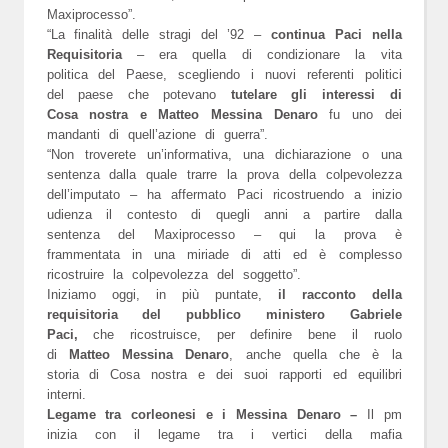
Maxiprocesso”.
“La finalità delle stragi del ’92 –
continua Paci nella
Requisitoria
– era quella di condizionare la vita
politica del Paese, scegliendo i nuovi referenti politici
del paese che potevano
tutelare gli interessi di
Cosa nostra e Matteo Messina Denaro
fu uno dei
mandanti di quell’azione di guerra”.
“Non troverete un’informativa, una dichiarazione o una
sentenza dalla quale trarre la prova della colpevolezza
dell’imputato – ha affermato Paci ricostruendo a inizio
udienza il contesto di quegli anni a partire dalla
sentenza del Maxiprocesso – qui la prova è
frammentata in una miriade di atti ed è complesso
ricostruire la colpevolezza del soggetto”.
Iniziamo oggi, in più puntate,
il racconto della
requisitoria del pubblico ministero Gabriele
Paci,
che ricostruisce, per definire bene il ruolo
di
Matteo Messina Denaro
, anche quella che è la
storia di Cosa nostra e dei suoi rapporti ed equilibri
interni.
Legame tra corleonesi e i Messina Denaro –
Il pm
inizia con il legame tra i vertici della mafia