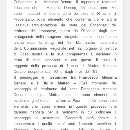
Corleonese e i Messina Denaro. Il rapporto è talmente
fiduciario che i Messina Denaro, fin dagli anni ’80,
sono i custodi di buona parte dei beni di Riina e di
Provenzano. Altro elemento che conferma ciò è anche
l’assidua frequentazione da parte dei Corleonesi del
territorio del trapanese, eletto da Riina e dagli altri
protagonisti della stagione stragista, come luogo sicuro
anche dopo le stragi del ’92. Ma anche l’esistenza
della Commissione Regionale nel ’92, organo di vertice
di Cosa nostra e la sua competenza a decidere in
tema di delitti eccellenti e con questo il ruolo di
reggente della provincia di Trapani di Matteo Messina
Denaro ricoperto dal ’90 o dagli inizi del ’91.
Il passaggio di testimone tra Francesco Messina
Denaro e il figlio Matteo –
“Sul momento del
passaggio di testimone dal boss Francesco Messina
Denaro al figlio Matteo non ci sono elementi né
evidenze giudiziarie –
afferma Paci
– . Ci sono solo
elementi che sono emersi in questo processo che
daranno risposta per il momento in cui collocare il
passaggio di testimone. Occorrerà però fornire la
conoscenza di quello che è stato l’apporto specifico di
Messina Denaro, non solo il fatto di essere il