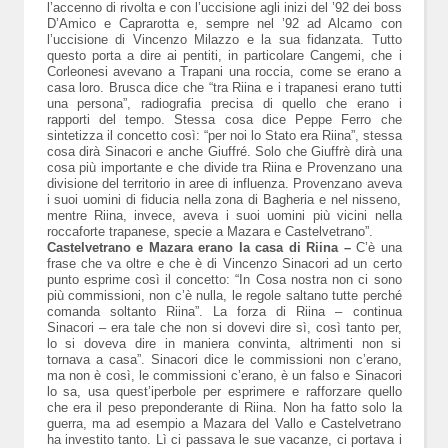
l’accenno di rivolta e con l’uccisione agli inizi del ’92 dei boss
D’Amico e Caprarotta e, sempre nel ’92 ad Alcamo con
l’uccisione di Vincenzo Milazzo e la sua fidanzata. Tutto
questo porta a dire ai pentiti, in particolare Cangemi, che i
Corleonesi avevano a Trapani una roccia, come se erano a
casa loro. Brusca dice che “tra Riina e i trapanesi erano tutti
una persona”, radiografia precisa di quello che erano i
rapporti del tempo. Stessa cosa dice Peppe Ferro che
sintetizza il concetto così: “per noi lo Stato era Riina”, stessa
cosa dirà Sinacori e anche Giuffré. Solo che Giuffrè dirà una
cosa più importante e che divide tra Riina e Provenzano una
divisione del territorio in aree di influenza. Provenzano aveva
i suoi uomini di fiducia nella zona di Bagheria e nel nisseno,
mentre Riina, invece, aveva i suoi uomini più vicini nella
roccaforte trapanese, specie a Mazara e Castelvetrano”.
Castelvetrano e Mazara erano la casa di Riina –
C’è una
frase che va oltre e che è di Vincenzo Sinacori ad un certo
punto esprime così il concetto: “In Cosa nostra non ci sono
più commissioni, non c’è nulla, le regole saltano tutte perché
comanda soltanto Riina”. La forza di Riina – continua
Sinacori – era tale che non si dovevi dire sì, così tanto per,
lo si doveva dire in maniera convinta, altrimenti non si
tornava a casa”. Sinacori dice le commissioni non c’erano,
ma non è così, le commissioni c’erano, è un falso e Sinacori
lo sa, usa quest’iperbole per esprimere e rafforzare quello
che era il peso preponderante di Riina. Non ha fatto solo la
guerra, ma ad esempio a Mazara del Vallo e Castelvetrano
ha investito tanto. Lì ci passava le sue vacanze, ci portava i