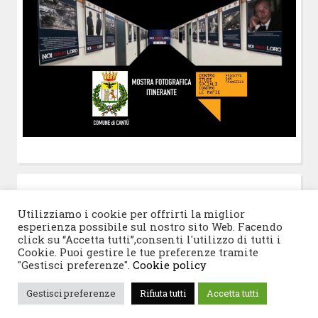
POST-IT
di Claudio Ramaccini
Utilizziamo i cookie per offrirti la miglior
esperienza possibile sul nostro sito Web. Facendo
click su “Accetta tutti”,consenti l'utilizzo di tutti i
Cookie. Puoi gestire le tue preferenze tramite
"Gestisci preferenze".
Cookie policy
© 2026 Progetto San Francesco
|
Tema WordPress:
Gestisci preferenze
Rifiuta tutti
Accetta tutti
Blogghiamo
di CrestaProject.