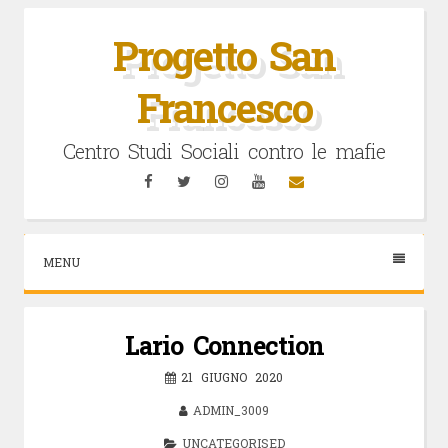
Vai
al
Progetto San
contenuto
Francesco
Centro Studi Sociali contro le mafie
Facebook
Twitter
Instagram
YouTube
Email
MENU
Lario Connection
21 GIUGNO 2020
ADMIN_3009
UNCATEGORISED