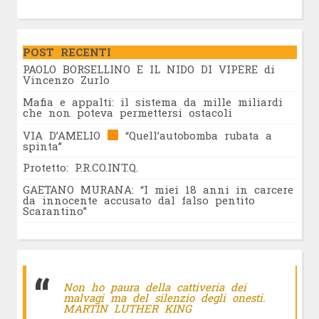
POST RECENTI
PAOLO BORSELLINO E IL NIDO DI VIPERE di
Vincenzo Zurlo
Mafia e appalti: il sistema da mille miliardi
che non poteva permettersi ostacoli
VIA D’AMELIO
“Quell’autobomba rubata a
spinta”
Protetto: P.R.CO.INT.Q.
GAETANO MURANA: “I miei 18 anni in carcere
da innocente accusato dal falso pentito
Scarantino”
Non ho paura della cattiveria dei
malvagi ma del silenzio degli onesti.
MARTIN LUTHER KING