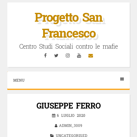
Vai
al
Progetto San
contenuto
Francesco
Centro Studi Sociali contro le mafie
Facebook
Twitter
Instagram
YouTube
Email
MENU
GIUSEPPE FERRO
6 LUGLIO 2020
ADMIN_3009
UNCATEGORISED