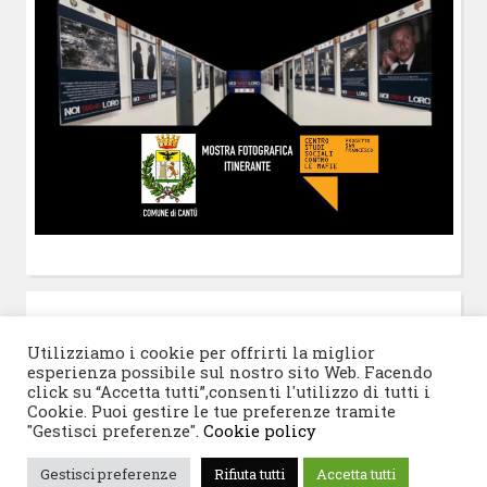
POST-IT
di Claudio Ramaccini
Utilizziamo i cookie per offrirti la miglior
esperienza possibile sul nostro sito Web. Facendo
click su “Accetta tutti”,consenti l'utilizzo di tutti i
Cookie. Puoi gestire le tue preferenze tramite
"Gestisci preferenze".
Cookie policy
© 2026 Progetto San Francesco
|
Tema WordPress:
Gestisci preferenze
Rifiuta tutti
Accetta tutti
Blogghiamo
di CrestaProject.