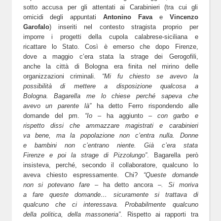
sotto accusa per gli attentati ai Carabinieri (tra cui gli
omicidi degli appuntati
Antonino Fava
e
Vincenzo
Garofalo
) inseriti nel contesto stragista proprio per
imporre i progetti della cupola calabrese-siciliana e
ricattare lo Stato.
Così è emerso che dopo Firenze,
dove a maggio c’era stata la strage dei Gerogofili,
anche la città di Bologna era finita nel mirino delle
organizzazioni criminali.
“Mi fu chiesto se avevo la
possibilità di mettere a disposizione qualcosa a
Bologna. Bagarella me lo chiese perché sapeva che
avevo un parente là”
ha detto Ferro rispondendo alle
domande del pm.
“Io
– ha aggiunto –
con garbo e
rispetto dissi che ammazzare magistrati e carabinieri
va bene, ma la popolazione non c’entra nulla. Donne
e bambini non c’entrano niente. Già c’era stata
Firenze e poi la strage di Pizzolungo”
. Bagarella però
insisteva, perché, secondo il collaboratore, qualcuno lo
aveva chiesto espressamente.
Chi?
“Queste domande
non si potevano fare
– ha detto ancora –
. Si moriva
a fare queste domande… sicuramente si trattava di
qualcuno che ci interessava. Probabilmente qualcuno
della politica, della massoneria”
.
Rispetto ai rapporti tra