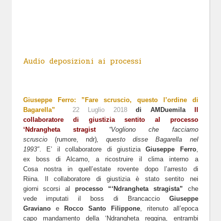
Audio deposizioni ai processi
Giuseppe Ferro: ”Fare scruscio, questo l’ordine di
Bagarella”
22 Luglio 2018
di AMDuemila
Il
collaboratore di giustizia sentito al processo
‘Ndrangheta stragist
“Vogliono che facciamo
scruscio
(rumore, ndr)
, questo disse Bagarella nel
1993″
. E’ il collaboratore di giustizia
Giuseppe Ferro
,
ex boss di Alcamo, a ricostruire il clima interno a
Cosa nostra in quell’estate rovente dopo l’arresto di
Riina. Il collaboratore di giustizia è stato sentito nei
giorni scorsi al
processo “‘Ndrangheta stragista”
che
vede imputati il boss di Brancaccio
Giuseppe
Graviano
e
Rocco Santo Filippone
, ritenuto all’epoca
capo mandamento della ‘Ndrangheta reggina, entrambi