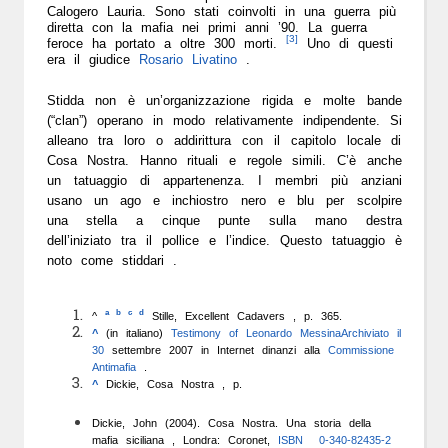
Calogero Lauria. Sono stati coinvolti in una guerra più
diretta con la mafia nei primi anni ’90. La guerra
[3]
feroce ha portato a oltre 300 morti.
Uno di questi
era il giudice
Rosario Livatino
.
Stidda non è un’organizzazione rigida e molte bande
(“clan”) operano in modo relativamente indipendente. Si
alleano tra loro o addirittura con il capitolo locale di
Cosa Nostra. Hanno rituali e regole simili. C’è anche
un tatuaggio di appartenenza. I membri più anziani
usano un ago e inchiostro nero e blu per scolpire
una stella a cinque punte sulla mano destra
dell’iniziato tra il pollice e l’indice. Questo tatuaggio è
noto come stiddari .
a
b
c
d
^
Stille, Excellent Cadavers , p. 365.
^
(in italiano)
Testimony of Leonardo Messina
Archiviato il
30
settembre 2007 in Internet
dinanzi alla
Commissione
Antimafia
.
^
Dickie, Cosa Nostra , p.
Dickie, John (2004). Cosa Nostra. Una storia della
mafia siciliana , Londra: Coronet,
ISBN
0-340-82435-2