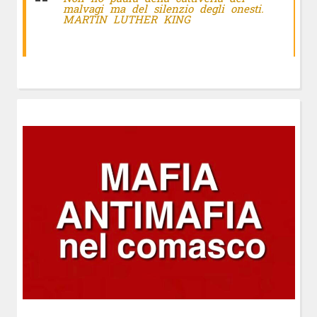
malvagi ma del silenzio degli onesti.
MARTIN LUTHER KING