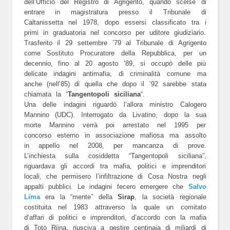
dell’Ufficio del Registro di Agrigento, quando scelse di
entrare in magistratura presso il Tribunale di
Caltanissetta nel 1978, dopo essersi classificato tra i
primi in graduatoria nel concorso per uditore giudiziario.
Trasferito il 29 settembre ’79 al Tribunale di Agrigento
come Sostituto Procuratore della Repubblica, per un
decennio, fino al 20 agosto ’89, si occupò delle più
delicate indagini antimafia, di criminalità comune ma
anche (nell’85) di quella che dopo il ’92 sarebbe stata
chiamata la “
Tangentopoli siciliana
“.
Una delle indagini riguardò l’allora ministro Calogero
Mannino (UDC). Interrogato da Livatino, dopo la sua
morte Mannino verrà poi arrestato nel 1995 per
concorso esterno in associazione mafiosa ma assolto
in appello nel 2008, per mancanza di prove.
L’inchiesta sulla cosiddetta “Tangentopoli siciliana”,
riguardava gli accordi tra mafia, politici e imprenditori
locali, che permisero l’infiltrazione di Cosa Nostra negli
appalti pubblici. Le indagini fecero emergere che
Salvo
Lima
era la “mente” della
Sirap
, la società regionale
costituita nel 1983 attraverso la quale un comitato
d’affari di politici e imprenditori, d’accordo con la mafia
di Totò Riina, riusciva a gestire centinaia di miliardi di