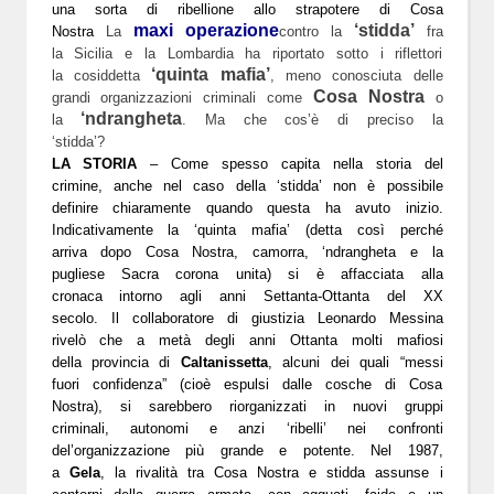
una sorta di ribellione allo strapotere di Cosa
maxi operazione
‘stidda’
Nostra
La
contro la
fra
la Sicilia e la Lombardia ha riportato sotto i riflettori
‘quinta mafia’
la cosiddetta
, meno conosciuta delle
Cosa Nostra
grandi organizzazioni criminali come
o
‘ndrangheta
la
. Ma che cos’è di preciso la
‘stidda’?
LA STORIA
– Come spesso capita nella storia del
crimine, anche nel caso della ‘stidda’ non è possibile
definire chiaramente quando questa ha avuto inizio.
Indicativamente la ‘quinta mafia’ (detta così perché
arriva dopo Cosa Nostra, camorra, ‘ndrangheta e la
pugliese Sacra corona unita) si è affacciata alla
cronaca intorno agli anni Settanta-Ottanta del XX
secolo. Il collaboratore di giustizia Leonardo Messina
rivelò che a metà degli anni Ottanta molti mafiosi
della provincia di
Caltanissetta
, alcuni dei quali “messi
fuori confidenza” (cioè espulsi dalle cosche di Cosa
Nostra), si sarebbero riorganizzati in nuovi gruppi
criminali, autonomi e anzi ‘ribelli’ nei confronti
del’organizzazione più grande e potente. Nel 1987,
a
Gela
, la rivalità tra Cosa Nostra e stidda assunse i