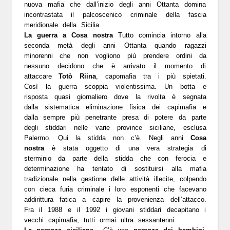
nuova mafia che dall’inizio degli anni Ottanta domina
incontrastata il palcoscenico criminale della fascia
meridionale della Sicilia.
La guerra a Cosa nostra
Tutto comincia intorno alla
seconda metà degli anni Ottanta quando ragazzi
minorenni che non vogliono più prendere ordini da
nessuno decidono che è arrivato il momento di
attaccare
Totò Riina
, capomafia tra i più spietati.
Così la guerra scoppia violentissima. Un botta e
risposta quasi giornaliero dove la rivolta è segnata
dalla sistematica eliminazione fisica dei capimafia e
dalla sempre più penetrante presa di potere da parte
degli stiddari nelle varie province siciliane, esclusa
Palermo. Qui la stidda non c’è. Negli anni
Cosa
nostra
è stata oggetto di una vera strategia di
sterminio da parte della stidda che con ferocia e
determinazione ha tentato di sostituirsi alla mafia
tradizionale nella gestione delle attività illecite, colpendo
con cieca furia criminale i loro esponenti che facevano
addirittura fatica a capire la provenienza dell’attacco.
Fra il 1988 e il 1992 i giovani stiddari decapitano i
vecchi capimafia, tutti ormai ultra sessantenni.