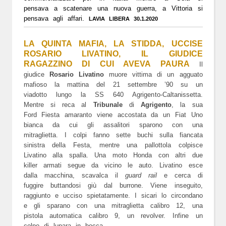
pensava a scatenare una nuova guerra, a Vittoria si
pensava agli affari.
LAVIA LIBERA 30.1.2020
LA QUINTA MAFIA, LA STIDDA, UCCISE
ROSARIO LIVATINO, IL GIUDICE
RAGAZZINO DI CUI AVEVA PAURA
Il
giudice
Rosario Livatino
muore vittima di un agguato
mafioso la mattina del 21 settembre ’90 su un
viadotto lungo la SS 640 Agrigento-Caltanissetta.
Mentre si reca al
Tribunale
di
Agrigento
, la sua
Ford Fiesta amaranto viene accostata da un Fiat Uno
bianca da cui gli assalitori sparono con una
mitraglietta. I colpi fanno sette buchi sulla fiancata
sinistra della Festa, mentre una pallottola colpisce
Livatino alla spalla. Una moto Honda con altri due
killer armati segue da vicino le auto. Livatino esce
dalla macchina, scavalca il
guard rail
e cerca di
fuggire buttandosi giù dal burrone. Viene inseguito,
raggiunto e ucciso spietatamente. I sicari lo circondano
e gli sparano con una mitraglietta calibro 12, una
pistola automatica calibro 9, un revolver. Infine un
colpo di lupara in bocca.