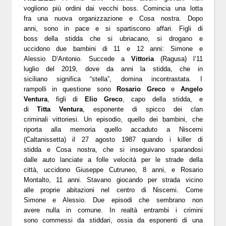
vogliono più ordini dai vecchi boss. Comincia una lotta
fra una nuova organizzazione e Cosa nostra. Dopo
anni, sono in pace e si spartiscono affari.
Figli di
boss della stidda che si ubriacano, si drogano e
uccidono due bambini di 11 e 12 anni: Simone e
Alessio D’Antonio. Succede a
Vittoria
(Ragusa) l’11
luglio del 2019, dove da anni la stidda, che in
siciliano significa “stella”, domina incontrastata. I
rampolli in questione sono
Rosario Greco
e
Angelo
Ventura
, figli di
Elio Greco
, capo della stidda, e
di
Titta Ventura
, esponente di spicco dei clan
criminali vittoriesi. Un episodio, quello dei bambini, che
riporta alla memoria quello accaduto a Niscemi
(Caltanissetta) il 27 agosto 1987 quando i killer di
stidda e Cosa nostra, che si inseguivano sparandosi
dalle auto lanciate a folle velocità per le strade della
città, uccidono Giuseppe Cutruneo, 8 anni, e Rosario
Montalto, 11 anni. Stavano giocando per strada vicino
alle proprie abitazioni nel centro di Niscemi. Come
Simone e Alessio. Due episodi che sembrano non
avere nulla in comune. In realtà entrambi i crimini
sono commessi da stiddari, ossia da esponenti di una