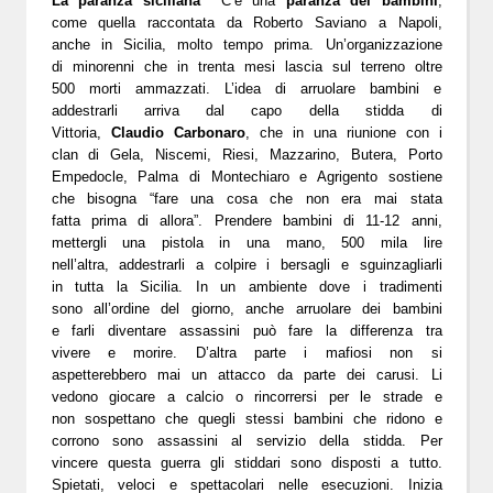
La paranza siciliana
C’è una
paranza dei bambini
,
come quella raccontata da Roberto Saviano a Napoli,
anche in Sicilia, molto tempo prima. Un’organizzazione
di minorenni che in trenta mesi lascia sul terreno oltre
500 morti ammazzati. L’idea di arruolare bambini e
addestrarli arriva dal capo della stidda di
Vittoria,
Claudio Carbonaro
, che in una riunione con i
clan di Gela, Niscemi, Riesi, Mazzarino, Butera, Porto
Empedocle, Palma di Montechiaro e Agrigento sostiene
che bisogna “fare una cosa che non era mai stata
fatta prima di allora”. Prendere bambini di 11-12 anni,
mettergli una pistola in una mano, 500 mila lire
nell’altra, addestrarli a colpire i bersagli e sguinzagliarli
in tutta la Sicilia. In un ambiente dove i tradimenti
sono all’ordine del giorno, anche arruolare dei bambini
e farli diventare assassini può fare la differenza tra
vivere e morire. D’altra parte i mafiosi non si
aspetterebbero mai un attacco da parte dei carusi. Li
vedono giocare a calcio o rincorrersi per le strade e
non sospettano che quegli stessi bambini che ridono e
corrono sono assassini al servizio della stidda.
Per
vincere questa guerra gli stiddari sono disposti a tutto.
Spietati, veloci e spettacolari nelle esecuzioni. Inizia