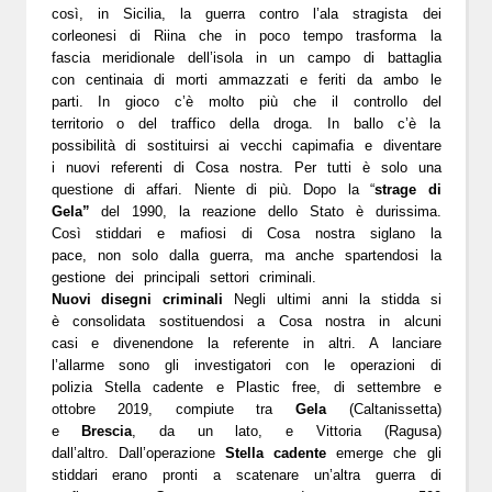
così, in Sicilia, la guerra contro l’ala stragista dei
corleonesi di Riina che in poco tempo trasforma la
fascia meridionale dell’isola in un campo di battaglia
con centinaia di morti ammazzati e feriti da ambo le
parti. In gioco c’è molto più che il controllo del
territorio o del traffico della droga. In ballo c’è la
possibilità di sostituirsi ai vecchi capimafia e diventare
i nuovi referenti di Cosa nostra. Per tutti è solo una
questione di affari. Niente di più. Dopo la “
strage di
Gela”
del 1990, la reazione dello Stato è durissima.
Così stiddari e mafiosi di Cosa nostra siglano la
pace, non solo dalla guerra, ma anche spartendosi la
gestione dei principali settori criminali.
Nuovi disegni criminali
Negli ultimi anni la stidda si
è consolidata sostituendosi a Cosa nostra in alcuni
casi e divenendone la referente in altri. A lanciare
l’allarme sono gli investigatori con le operazioni di
polizia Stella cadente e Plastic free, di settembre e
ottobre 2019, compiute tra
Gela
(Caltanissetta)
e
Brescia
, da un lato, e Vittoria (Ragusa)
dall’altro.
Dall’operazione
Stella cadente
emerge che gli
stiddari erano pronti a scatenare un’altra guerra di