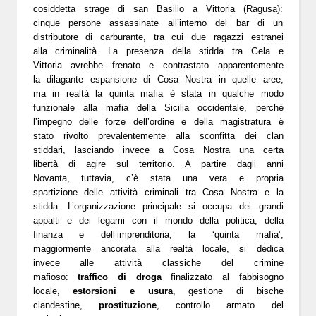
cosiddetta strage di san Basilio a Vittoria (Ragusa):
cinque persone assassinate all’interno del bar di un
distributore di carburante, tra cui due ragazzi estranei
alla criminalità. La presenza della stidda tra Gela e
Vittoria avrebbe frenato e contrastato apparentemente
la dilagante espansione di Cosa Nostra in quelle aree,
ma in realtà la quinta mafia è stata in qualche modo
funzionale alla mafia della Sicilia occidentale, perché
l’impegno delle forze dell’ordine e della magistratura è
stato rivolto prevalentemente alla sconfitta dei clan
stiddari, lasciando invece a Cosa Nostra una certa
libertà di agire sul territorio. A partire dagli anni
Novanta, tuttavia, c’è stata una vera e propria
spartizione delle attività criminali tra Cosa Nostra e la
stidda. L’organizzazione principale si occupa dei grandi
appalti e dei legami con il mondo della politica, della
finanza e dell’imprenditoria; la ‘quinta mafia’,
maggiormente ancorata alla realtà locale, si dedica
invece alle attività classiche del crimine
mafioso:
traffico di droga
finalizzato al fabbisogno
locale,
estorsioni e usura
, gestione di bische
clandestine,
prostituzione
, controllo armato del