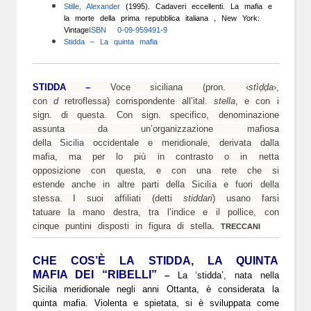
Stille, Alexander
(1995). Cadaveri eccellenti. La mafia e
la morte della prima repubblica italiana , New York:
Vintage
ISBN
0-09-959491-9
Stidda – La quinta mafia
STIDDA –
Voce siciliana (pron. ‹
stìḍḍa
›,
con
d
retroflessa) corrispondente all’ital.
stella
, e con i
sign. di questa. Con sign. specifico, denominazione
assunta da un’organizzazione mafiosa
della
Sicilia
occidentale e meridionale, derivata dalla
mafia, ma per lo più in contrasto o in netta
opposizione con questa, e con una rete che si
estende anche in altre parti della Sicilia e fuori della
stessa. I suoi affiliati (detti
stiddari
) usano farsi
tatuare la mano destra, tra l’indice e il pollice, con
cinque puntini disposti in figura di stella.
TRECCANI
CHE COS’È LA STIDDA, LA QUINTA
MAFIA DEI “RIBELLI”
–
La ‘stidda’, nata nella
Sicilia meridionale negli anni Ottanta, è considerata la
quinta mafia. Violenta e spietata, si è sviluppata come