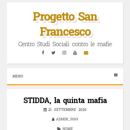
Vai
al
Progetto San
contenuto
Francesco
Centro Studi Sociali contro le mafie
Facebook
Twitter
Instagram
YouTube
Email
MENU
STIDDA, la quinta mafia
21 SETTEMBRE 2020
ADMIN_3009
HOME