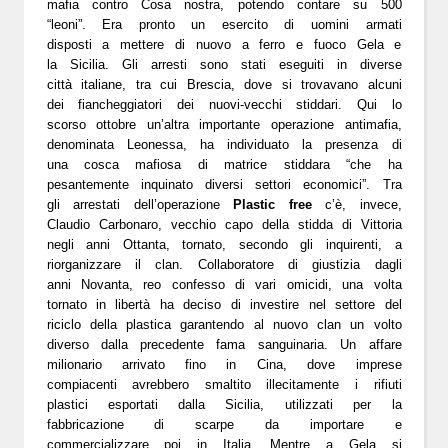
mafia contro Cosa nostra, potendo contare su 500
“leoni”. Era pronto un esercito di uomini armati
disposti a mettere di nuovo a ferro e fuoco Gela e
la Sicilia. Gli arresti sono stati eseguiti in diverse
città italiane, tra cui Brescia, dove si trovavano alcuni
dei fiancheggiatori dei nuovi-vecchi stiddari. Qui lo
scorso ottobre un’altra importante operazione antimafia,
denominata Leonessa, ha individuato la presenza di
una cosca mafiosa di matrice stiddara “che ha
pesantemente inquinato diversi settori economici”.
Tra
gli arrestati dell’operazione
Plastic free
c’è, invece,
Claudio Carbonaro, vecchio capo della stidda di Vittoria
negli anni Ottanta, tornato, secondo gli inquirenti, a
riorganizzare il clan. Collaboratore di giustizia dagli
anni Novanta, reo confesso di vari omicidi, una volta
tornato in libertà ha deciso di investire nel settore del
riciclo della plastica garantendo al nuovo clan un volto
diverso dalla precedente fama sanguinaria. Un affare
milionario arrivato fino in Cina, dove imprese
compiacenti avrebbero smaltito illecitamente i rifiuti
plastici esportati dalla Sicilia, utilizzati per la
fabbricazione di scarpe da importare e
commercializzare poi in Italia. Mentre a Gela si