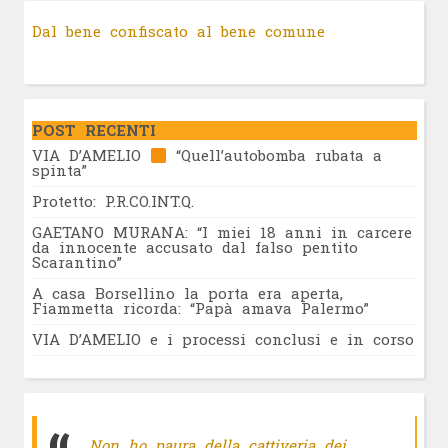
Dal bene confiscato al bene comune
POST RECENTI
VIA D’AMELIO
“Quell’autobomba rubata a
spinta”
Protetto: P.R.CO.INT.Q.
GAETANO MURANA: “I miei 18 anni in carcere
da innocente accusato dal falso pentito
Scarantino”
A casa Borsellino la porta era aperta,
Fiammetta ricorda: “Papà amava Palermo”
VIA D’AMELIO e i processi conclusi e in corso
Non ho paura della cattiveria dei