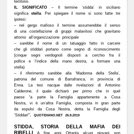
territorio.
IL SIGNIFICATO
– Il termine ‘stidda’ in siciliano
significa
stella
. Per spiegare il nome si sono fatte tre
ipotesi:
– nel gergo mafioso il termine assumerebbe il senso
di una costellazione di gruppi malavitosi che gravitano
attorno all’organizzazione principale
– sarebbe il nome di un tatuaggio fatto in carcere
che gli stiddari portano come segno di riconoscimento
(cinque segni verdognoli disposti a cerchio fra il
pollice e l’indice della mano destra, a formare una
stella)
– il riferimento sarebbe alla ‘Madonna della Stella’,
patrona del comune di Barrafranca, in provincia di
Enna. La tesi nacque dalle rivelazioni di Antonino
Calderone, il quale dichiarò per primo che in quel
paese “a parte la Famiglia appartenente a Cosa
Nostra, vi è un’altra Famiglia, composta in gran parte
da espulsi da Cosa Nostra, detta la Famiglia degli
.
‘Stiddari'”
QUOTIDIANO.NET 26.9.2019
(Loes ten Den – Unsplash)
STIDDA, STORIA DELLA MAFIA DEI
RIBELLI
A fine anni Ottanta alcuni giovani non