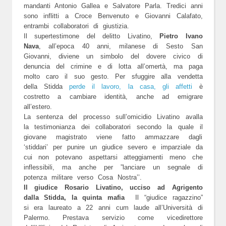
mandanti Antonio Gallea e Salvatore Parla. Tredici anni
sono inflitti a Croce Benvenuto e Giovanni Calafato,
entrambi collaboratori di giustizia.
Il supertestimone del delitto Livatino,
Pietro Ivano
Nava
, all’epoca 40 anni, milanese di Sesto San
Giovanni, diviene un simbolo del dovere civico di
denuncia del crimine e di lotta all’omertà, ma paga
molto caro il suo gesto. Per sfuggire alla vendetta
della Stidda
perde il lavoro, la casa, gli affetti
è
costretto a cambiare identità, anche ad emigrare
all’estero.
La sentenza del processo sull’omicidio Livatino avalla
la testimonianza dei collaboratori secondo la quale il
giovane magistrato viene fatto ammazzare dagli
‘stiddari’ per punire un giudice severo e imparziale da
cui non potevano aspettarsi atteggiamenti meno che
inflessibili, ma anche per ”lanciare un segnale di
potenza militare verso Cosa Nostra’’.
Il giudice Rosario Livatino, ucciso ad Agrigento
dalla Stidda, la quinta mafia
Il “giudice ragazzino”
si era laureato a 22 anni cum laude all’Università di
Palermo. Prestava servizio come vicedirettore