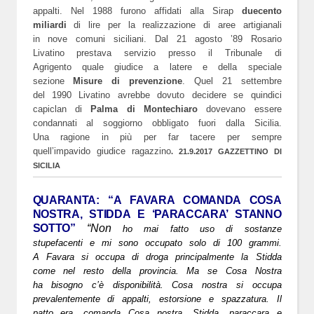
appalti. Nel 1988 furono affidati alla Sirap
duecento
miliardi
di lire per la realizzazione di aree artigianali
in nove comuni siciliani.
Dal 21 agosto ’89 Rosario
Livatino prestava servizio presso il Tribunale di
Agrigento quale giudice a latere e della speciale
sezione
Misure di prevenzione
. Quel 21 settembre
del 1990 Livatino avrebbe dovuto decidere se quindici
capiclan di
Palma di Montechiaro
dovevano essere
condannati al soggiorno obbligato fuori dalla Sicilia.
Una ragione in più per far tacere per sempre
quell’impavido giudice ragazzino
. 21.9.2017 GAZZETTINO DI
SICILIA
QUARANTA: “A FAVARA COMANDA COSA
NOSTRA, STIDDA E ‘PARACCARA’ STANNO
SOTTO”
“Non
ho mai fatto uso di sostanze
stupefacenti e mi sono occupato solo di 100 grammi.
A Favara si occupa di droga principalmente la Stidda
come nel resto della provincia. Ma se Cosa Nostra
ha bisogno c’è disponibilità. Cosa nostra si occupa
prevalentemente di appalti, estorsione e spazzatura. Il
patto era, comanda Cosa nostra. Stidda, paraccara e