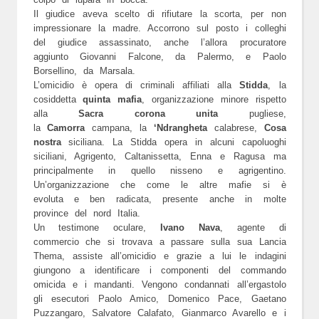
Il giudice aveva scelto di rifiutare la scorta, per non
impressionare la madre. Accorrono sul posto i colleghi
del giudice assassinato, anche l’allora procuratore
aggiunto Giovanni Falcone, da Palermo, e Paolo
Borsellino, da Marsala.
L’omicidio è opera di criminali affiliati alla
Stidda
, la
cosiddetta
quinta mafia
, organizzazione minore rispetto
alla
Sacra corona unita
pugliese,
la
Camorra
campana, la
‘Ndrangheta
calabrese,
Cosa
nostra
siciliana. La Stidda opera in alcuni capoluoghi
siciliani, Agrigento, Caltanissetta, Enna e Ragusa ma
principalmente in quello nisseno e agrigentino.
Un’organizzazione che come le altre mafie si è
evoluta e ben radicata, presente anche in molte
province del nord Italia.
Un testimone oculare,
Ivano Nava
, agente di
commercio che si trovava a passare sulla sua Lancia
Thema, assiste all’omicidio e grazie a lui le indagini
giungono a identificare i componenti del commando
omicida e i mandanti. Vengono condannati all’ergastolo
gli esecutori Paolo Amico, Domenico Pace, Gaetano
Puzzangaro, Salvatore Calafato, Gianmarco Avarello e i