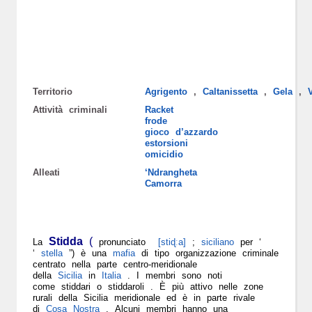
Territorio
Agrigento
,
Caltanissetta
,
Gela
,
V
Attività criminali
Racket
frode
gioco d’azzardo
estorsioni
omicidio
Alleati
‘Ndrangheta
Camorra
Stidda
(
La
pronunciato
[stiɖːa]
;
siciliano
per ‘
‘
stella
”) è una
mafia
di tipo organizzazione criminale
centrato nella parte centro-meridionale
della
Sicilia
in
Italia
. I membri sono noti
come stiddari o stiddaroli . È più attivo nelle zone
rurali della Sicilia meridionale ed è in parte rivale
di
Cosa Nostra
. Alcuni membri hanno una