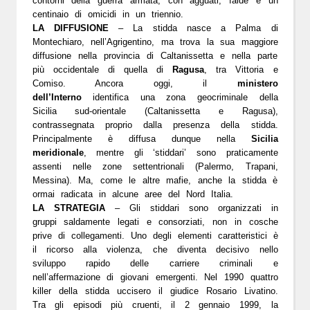
contorni della guerra armata, con agguati, faide e un
centinaio di omicidi in un triennio.
LA DIFFUSIONE
– La stidda nasce a Palma di
Montechiaro, nell’Agrigentino, ma trova la sua maggiore
diffusione nella provincia di Caltanissetta e nella parte
più occidentale di quella di
Ragusa
, tra Vittoria e
Comiso. Ancora oggi, il
ministero
dell’Interno
identifica una zona geocriminale della
Sicilia sud-orientale (Caltanissetta e Ragusa),
contrassegnata proprio dalla presenza della stidda.
Principalmente è diffusa dunque nella
Sicilia
meridionale
, mentre gli ‘stiddari’ sono praticamente
assenti nelle zone settentrionali (Palermo, Trapani,
Messina). Ma, come le altre mafie, anche la stidda è
ormai radicata in alcune aree del Nord Italia.
LA STRATEGIA
– Gli stiddari sono organizzati in
gruppi saldamente legati e consorziati, non in cosche
prive di collegamenti. Uno degli elementi caratteristici è
il ricorso alla violenza, che diventa decisivo nello
sviluppo rapido delle carriere criminali e
nell’affermazione di giovani emergenti. Nel 1990 quattro
killer della stidda uccisero il giudice Rosario Livatino.
Tra gli episodi più cruenti, il 2 gennaio 1999, la