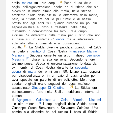
[1]
stella
tatuata
sui loro corpi.
Poco si sa delle
origini dell’organizzazione, anche se si ritiene che sia
avvenuta in modo simile alla mafia, nello stesso
ambiente rurale della Sicilia. A differenza della mafia,
però, la Stidda era per lo più rurale e di basso
profilo fino agli anni ’80, quando divenne un po ‘più
espansionistica e iniziò a trasferirsi nelle città,
mettendo in competizione tra loro i due gruppi
siciliani. Si differenzia dalla mafia per il fatto che non
si basa su un sistema d’
onore
ma è interessata
solo alle attività criminali e ai conseguenti
[1]
profitti.
La Stidda divenne pubblica quando nel 1989
ne parlò il
pentito di
Cosa Nostra
Francesco Marino
Mannoia
. Successivamente un altro mafioso
Leonardo
[2]
Messina
disse la sua opinione. Secondo le loro
testimonianze, Stidda è un’organizzazione fondata da
ex membri di Cosa Nostra durante la
seconda
guerra
di
mafia
dei primi anni ’80. Erano stati espulsi
per disobbedienza o, in un paio di casi, anche per
aver sposato un parente di un poliziotto. Molti degli
stiddari originali erano seguaci del boss mafioso
[1]
assassinato
Giuseppe Di Cristina
.
La Stidda era
particolarmente forte nella Sicilia meridionale intorno ai
comuni
di
Agrigento
,
Caltanissetta
,
Gela
,
Vittoria
,
Niscemi
[1]
e altri minori.
I capi originali della Stidda erano
Giuseppe Croce Benvenuto e Salvatore Calafato. Una
bomba alla dinamite ha poi ucciso il boss di Stidda