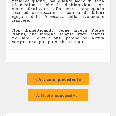
pretende questo), ma quanto meno di seria
plausibilità e che le dichiarazioni non
siano finalizzate alla mera propaganda
tesa ad accarezzare la pancia di taluni
epigoni delle
tricoteuses
della rivoluzione
francese.
Non dimenticando, come diceva Pietro
Nenni,
che bisogna sempre stare attenti
nel fare i duri e puri, perché poi arriva
sempre uno più puro che ti epura…
Navigazione
Articolo
precedente:
Articolo precedente
articolo
Articolo
successivo:
Articolo successivo