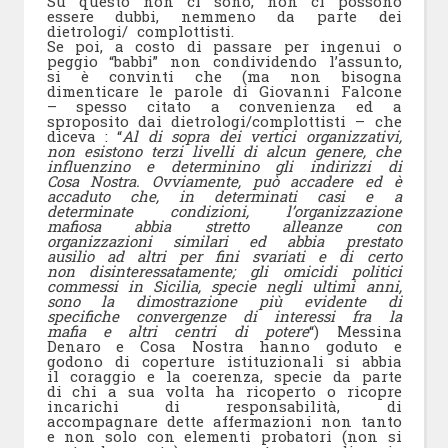
Su questo non ci sono, non ci possono
essere dubbi, nemmeno da parte dei
dietrologi/ complottisti.
Se poi, a costo di passare per ingenui o
peggio “babbi” non condividendo l’assunto,
si è convinti che (ma non bisogna
dimenticare le parole di Giovanni Falcone
– spesso citato a convenienza ed a
sproposito dai dietrologi/complottisti – che
diceva : “
Al di sopra dei vertici organizzativi,
non esistono terzi livelli di alcun genere, che
influenzino e determinino gli indirizzi di
Cosa Nostra. Ovviamente, può accadere ed è
accaduto che, in determinati casi e a
determinate condizioni, l’organizzazione
mafiosa abbia stretto alleanze con
organizzazioni similari ed abbia prestato
ausilio ad altri per fini svariati e di certo
non disinteressatamente; gli omicidi politici
commessi in Sicilia, specie negli ultimi anni,
sono la dimostrazione più evidente di
specifiche convergenze di interessi fra la
mafia e altri centri di potere
“) Messina
Denaro e Cosa Nostra hanno goduto e
godono di coperture istituzionali si abbia
il coraggio e la coerenza, specie da parte
di chi a sua volta ha ricoperto o ricopre
incarichi di responsabilità, di
accompagnare dette affermazioni non tanto
e non solo con elementi probatori (non si