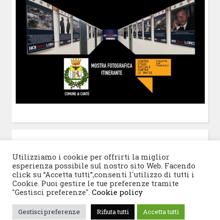
POST-IT
di Claudio Ramaccini
Utilizziamo i cookie per offrirti la miglior
esperienza possibile sul nostro sito Web. Facendo
click su “Accetta tutti”,consenti l'utilizzo di tutti i
Cookie. Puoi gestire le tue preferenze tramite
"Gestisci preferenze".
Cookie policy
© 2026 Progetto San Francesco
|
Tema WordPress:
Gestisci preferenze
Rifiuta tutti
Accetta tutti
Blogghiamo
di CrestaProject.