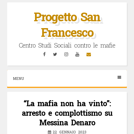
Vai
al
Progetto San
contenuto
Francesco
Centro Studi Sociali contro le mafie
Facebook
Twitter
Instagram
YouTube
Email
MENU
“La mafia non ha vinto”:
arresto e complottismo su
Messina Denaro
22 GENNAIO 2023