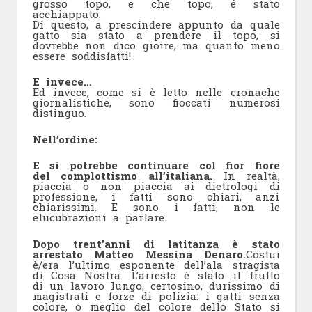
grosso topo, e che topo, é stato
acchiappato.
Di questo, a prescindere appunto da quale
gatto sia stato a prendere il topo, si
dovrebbe non dico gioire, ma quanto meno
essere soddisfatti!
E invece…
Ed invece, come si è letto nelle cronache
giornalistiche, sono fioccati numerosi
distinguo.
Nell’ordine:
E si potrebbe continuare col fior fiore
del complottismo all’italiana.
In realtà,
piaccia o non piaccia ai dietrologi di
professione, i fatti sono chiari, anzi
chiarissimi. E sono i fatti, non le
elucubrazioni a parlare.
Dopo trent’anni di latitanza è stato
arrestato Matteo Messina Denaro.
Costui
è/era l’ultimo esponente dell’ala stragista
di Cosa Nostra. L’arresto è stato il frutto
di un lavoro lungo, certosino, durissimo di
magistrati e forze di polizia: i gatti senza
colore, o meglio del colore dello Stato si