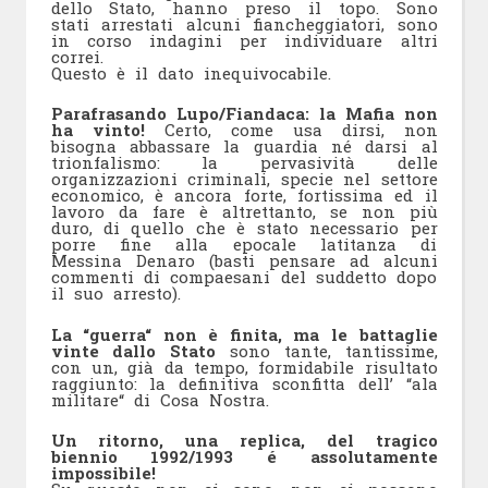
dello Stato, hanno preso il topo. Sono
stati arrestati alcuni fiancheggiatori, sono
in corso indagini per individuare altri
correi.
Questo è il dato inequivocabile.
Parafrasando Lupo/Fiandaca: la Mafia non
ha vinto!
Certo, come usa dirsi, non
bisogna abbassare la guardia né darsi al
trionfalismo: la pervasività delle
organizzazioni criminali, specie nel settore
economico, è ancora forte, fortissima ed il
lavoro da fare è altrettanto, se non più
duro, di quello che è stato necessario per
porre fine alla epocale latitanza di
Messina Denaro (basti pensare ad alcuni
commenti di compaesani del suddetto dopo
il suo arresto).
La “guerra“ non è finita, ma le battaglie
vinte dallo Stato
sono tante, tantissime,
con un, già da tempo, formidabile risultato
raggiunto: la definitiva sconfitta dell’ “ala
militare“ di Cosa Nostra.
Un ritorno, una replica, del tragico
biennio 1992/1993 é assolutamente
impossibile!