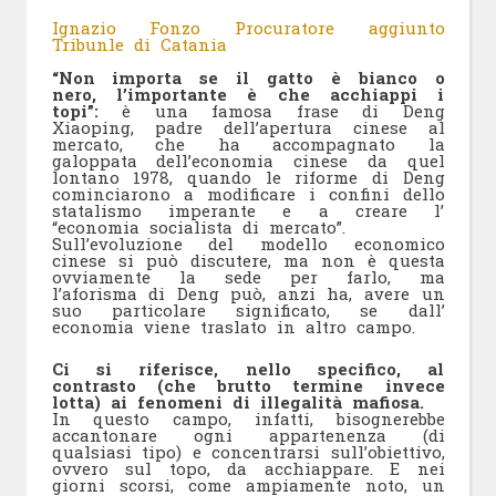
Ignazio Fonzo Procuratore aggiunto
Tribunle di Catania
“Non importa se il gatto è bianco o
nero, l’importante è che acchiappi i
topi”:
è una famosa frase di Deng
Xiaoping, padre dell’apertura cinese al
mercato, che ha accompagnato la
galoppata dell’economia cinese da quel
lontano 1978, quando le riforme di Deng
cominciarono a modificare i confini dello
statalismo imperante e a creare l’
“economia socialista di mercato”.
Sull’evoluzione del modello economico
cinese si può discutere, ma non è questa
ovviamente la sede per farlo, ma
l’aforisma di Deng può, anzi ha, avere un
suo particolare significato, se dall’
economia viene traslato in altro campo.
Ci si riferisce, nello specifico, al
contrasto (che brutto termine invece
lotta) ai fenomeni di illegalità mafiosa.
In questo campo, infatti, bisognerebbe
accantonare ogni appartenenza (di
qualsiasi tipo) e concentrarsi sull’obiettivo,
ovvero sul topo, da acchiappare. E nei
giorni scorsi, come ampiamente noto, un