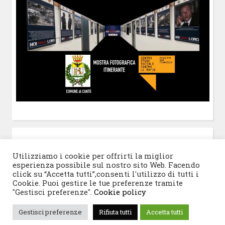
POST-IT
di Claudio Ramaccini
Utilizziamo i cookie per offrirti la miglior
esperienza possibile sul nostro sito Web. Facendo
click su “Accetta tutti”,consenti l'utilizzo di tutti i
Cookie. Puoi gestire le tue preferenze tramite
"Gestisci preferenze".
Cookie policy
© 2026 Progetto San Francesco
|
Tema WordPress:
Gestisci preferenze
Rifiuta tutti
Accetta tutti
Blogghiamo
di CrestaProject.