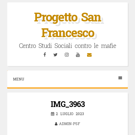
Vai
al
Progetto San
contenuto
Francesco
Centro Studi Sociali contro le mafie
Facebook
Twitter
Instagram
YouTube
Email
MENU
IMG_3963
2 LUGLIO 2023
ADMIN-PSF