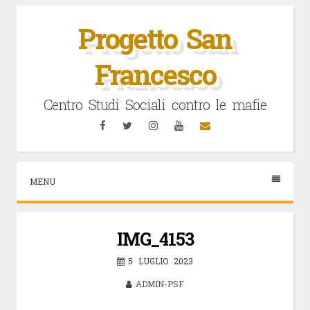
Vai
al
Progetto San
contenuto
Francesco
Centro Studi Sociali contro le mafie
Facebook
Twitter
Instagram
YouTube
Email
MENU
IMG_4153
5 LUGLIO 2023
ADMIN-PSF