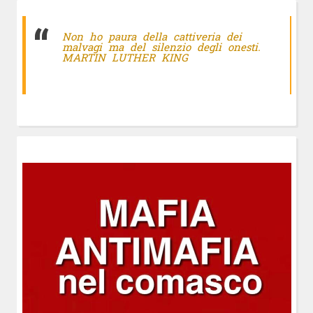
Non ho paura della cattiveria dei
malvagi ma del silenzio degli onesti.
MARTIN LUTHER KING