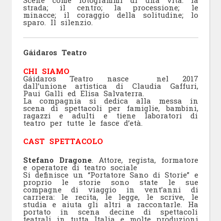
Scene come fotogrammi di una vita: la
strada; il centro; la processione; le
minacce; il coraggio della solitudine; lo
sparo. Il silenzio.
Gáidaros Teatro
CHI SIAMO
Gáidaros Teatro nasce nel 2017
dall’unione artistica di Claudia Gaffuri,
Paui Galli ed Elisa Salvaterra.
La compagnia si dedica alla messa in
scena di spettacoli per famiglie, bambini,
ragazzi e adulti e tiene laboratori di
teatro per tutte le fasce d’età.
CAST SPETTACOLO
Stefano Dragone
. Attore, regista, formatore
e operatore di teatro sociale
Si definisce un “Portatore Sano di Storie” e
proprio le storie sono state le sue
compagne di viaggio in vent’anni di
carriera: le recita, le legge, le scrive, le
studia e aiuta gli altri a raccontarle. Ha
portato in scena decine di spettacoli
teatrali in tutta Italia e molte produzioni