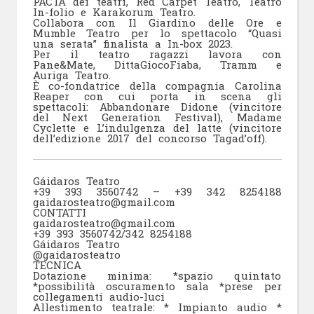
PACTA dei teatri, Red Carpet Teatro, Teatro
In-folio e Karakorum Teatro.
Collabora con Il Giardino delle Ore e
Mumble Teatro per lo spettacolo “Quasi
una serata” finalista a In-box 2023.
Per il teatro ragazzi lavora con
Pane&Mate, DittaGiocoFiaba, Tramm e
Auriga Teatro.
È co-fondatrice della compagnia Carolina
Reaper con cui porta in scena gli
spettacoli: Abbandonare Didone (vincitore
del Next Generation Festival), Madame
Cyclette e L’indulgenza del latte (vincitore
dell’edizione 2017 del concorso Tagad’off).
Gáidaros Teatro
+39 393 3560742 – +39 342 8254188
gaidarosteatro@gmail.com
CONTATTI
gaidarosteatro@gmail.com
+39 393 3560742/342 8254188
Gáidaros Teatro
@gaidarosteatro
TECNICA
Dotazione minima: *spazio quintato
*possibilità oscuramento sala *prese per
collegamenti audio-luci
Allestimento teatrale: * Impianto audio *