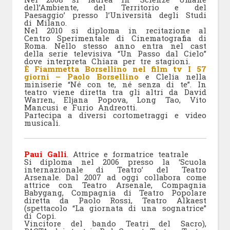
dell’Ambiente, del Territorio e del
Paesaggio’ presso l’Università degli Studi
di Milano.
Nel 2010 si diploma in recitazione al
Centro Sperimentale di Cinematografia di
Roma. Nello stesso anno entra nel cast
della serie televisiva “Un Passo dal Cielo”
dove interpreta Chiara per tre stagioni.
È Fiammetta Borsellino nel film tv I 57
giorni – Paolo Borsellino
e Clelia nella
miniserie “Né con te, né senza di te”. In
teatro viene diretta tra gli altri da David
Warren, Eljana Popova, Long Tao, Vito
Mancusi e Furio Andreotti.
Partecipa a diversi cortometraggi e video
musicali.
Paui Galli
. Attrice e formatrice teatrale
Si diploma nel 2006 presso la ‘Scuola
internazionale di Teatro’ del Teatro
Arsenale. Dal 2007 ad oggi collabora come
attrice con Teatro Arsenale, Compagnia
Babygang, Compagnia di Teatro Popolare
diretta da Paolo Rossi, Teatro Alkaest
(spettacolo “La giornata di una sognatrice”
di Copi.
Vincitore del bando Teatri del Sacro),