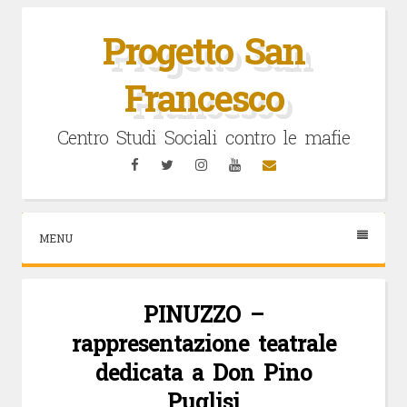
Vai
al
Progetto San
contenuto
Francesco
Centro Studi Sociali contro le mafie
Facebook
Twitter
Instagram
YouTube
Email
MENU
PINUZZO –
rappresentazione teatrale
dedicata a Don Pino
Puglisi