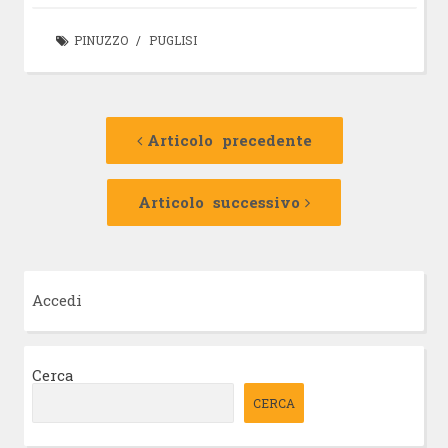
PINUZZO
/
PUGLISI
Navigazione
Articolo
precedente:
Articolo precedente
articolo
Articolo
successivo:
Articolo successivo
Accedi
Cerca
CERCA