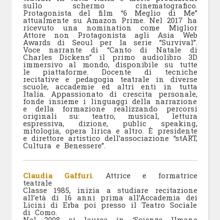
sullo schermo cinematografico.
Protagonista del film “6 Meglio di Me”
attualmente su Amazon Prime. Nel 2017 ha
ricevuto una nomination come Miglior
Attore non Protagonista agli Asia Web
Awards di Seoul per la serie “Survival”.
Voce narrante di “Canto di Natale di
Charles Dickens” il primo audiolibro 3D
immersivo al mondo, disponibile su tutte
le piattaforme. Docente di tecniche
recitative e pedagogia teatrale in diverse
scuole, accademie ed altri enti in tutta
Italia. Appassionato di crescita personale,
fonde insieme i linguaggi della narrazione
e della formazione realizzando percorsi
originali su: teatro, musical, lettura
espressiva, dizione, public speaking,
mitologia, opera lirica e altro. È presidente
e direttore artistico dell’associazione “stART,
Cultura e Benessere”.
Claudia Gaffuri
. Attrice e formatrice
teatrale
Classe 1985, inizia a studiare recitazione
all’età di 16 anni prima all’Accademia dei
Licini di Erba poi presso il Teatro Sociale
di Como.
Nel 2008 si laurea in ‘Scienze Umane