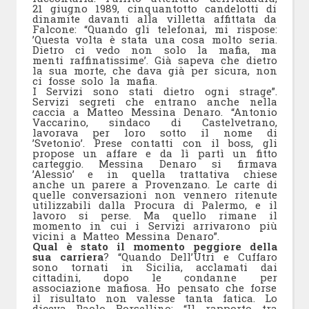
21 giugno 1989, cinquantotto candelotti di
dinamite davanti alla villetta affittata da
Falcone: “Quando gli telefonai, mi rispose:
’Questa volta è stata una cosa molto seria.
Dietro ci vedo non solo la mafia, ma
menti raffinatissime’. Già sapeva che dietro
la sua morte, che dava già per sicura, non
ci fosse solo la mafia.
I Servizi sono stati dietro ogni strage”.
Servizi segreti che entrano anche nella
caccia a Matteo Messina Denaro. “Antonio
Vaccarino, sindaco di Castelvetrano,
lavorava per loro sotto il nome di
’Svetonio’. Prese contatti con il boss, gli
propose un affare e da lì partì un fitto
carteggio. Messina Denaro si firmava
’Alessio’ e in quella trattativa chiese
anche un parere a Provenzano. Le carte di
quelle conversazioni non vennero ritenute
utilizzabili dalla Procura di Palermo, e il
lavoro si perse. Ma quello rimane il
momento in cui i Servizi arrivarono più
vicini a Matteo Messina Denaro”.
Qual è stato il momento peggiore della
sua carriera
? “Quando Dell’Utri e Cuffaro
sono tornati in Sicilia, acclamati dai
cittadini, dopo le condanne per
associazione mafiosa. Ho pensato che forse
il risultato non valesse tanta fatica. Lo
diceva Paolo Borsellino: “Il rapporto tra