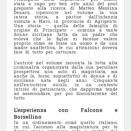
stata a capo per ben otto anni del pool
preposto alla ricerca di Matteo Messina
Denaro, ripercorre nel volume la sua
intera storia, a partire dall’infanzia
vissuta a Naro, in provincia di Agrigento.
Una storia – quella della famiglia di
origine di Principato – comune a tante
donne siciliane: fatta da un padre che
voleva che la figlia si facesse valere
proprio come se fosse un uomo e da una
madre anaffettiva, le cui attenzioni doveva
fare di tutto per catturare.
L’autrice nel volume racconta la lotta alla
criminalità organizzata dalla sua peculiare
prospettiva non solo di magistrata, ma
anche (e, forse, soprattutto) di donna e di
siciliana nata negli anni Cinquanta
nell’entroterra siculo, in un contesto
intriso di patriarcato, che dapprima tende
ad assecondare, per poi discostarsene del
tutto.
L’esperienza con Falcone e
Borsellino
In un ordinamento come quello italiano,
in cui l’accesso alla magistratura per le
donne viene ammesso solo a partire dal