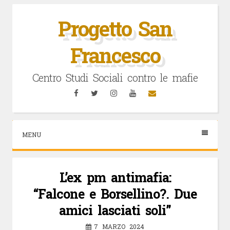
Vai
al
Progetto San
contenuto
Francesco
Centro Studi Sociali contro le mafie
Facebook
Twitter
Instagram
YouTube
Email
MENU
L’ex pm antimafia:
“Falcone e Borsellino?. Due
amici lasciati soli”
7 MARZO 2024