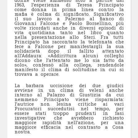
1963, l’esperienza di Teresa Principato
come donna in prima linea contro la
mafia è colma di significato. Significativo
il suo lavoro a Palermo al fianco di
Giovanni Falcone e Paolo Borsellino, più
volte ricordati anche in diversi episodi di
vita quotidiana tanto nel libro quanto
nella presentazione allo Steri. Fra tutti
Principato ha raccontato la telefonata che
fece a Falcone per manifestargli la sua
solidarietà dopo il fallito attentato
all’Addaura: «Addirittura alcuni colleghi
dicono che l’attentato me lo sia fatto da
solo», confessò alla collega, rendendole
manifesto il clima di solitudine in cui si
trovava a operare.
La barbara uccisione dei due giudici
avviene in un clima di veleni anche
interno al Palazzo di Giustizia da cui
nemmeno Principato viene risparmiata:
l’autrice non lesina critiche ai vari
Procuratori succedutisi nel tempo, per
essere stati troppo prudenti in fasi
investigative che avrebbero richiesto
maggiore rapidità nell’azione, per una
maggiore efficacia nel contrasto a Cosa
nostra.