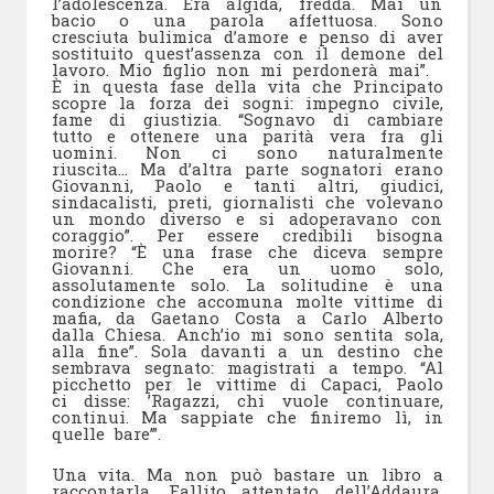
l’adolescenza. Era algida, fredda. Mai un
bacio o una parola affettuosa. Sono
cresciuta bulimica d’amore e penso di aver
sostituito quest’assenza con il demone del
lavoro. Mio figlio non mi perdonerà mai”.
È in questa fase della vita che Principato
scopre la forza dei sogni: impegno civile,
fame di giustizia. “Sognavo di cambiare
tutto e ottenere una parità vera fra gli
uomini. Non ci sono naturalmente
riuscita… Ma d’altra parte sognatori erano
Giovanni, Paolo e tanti altri, giudici,
sindacalisti, preti, giornalisti che volevano
un mondo diverso e si adoperavano con
coraggio”. Per essere credibili bisogna
morire? “È una frase che diceva sempre
Giovanni. Che era un uomo solo,
assolutamente solo. La solitudine è una
condizione che accomuna molte vittime di
mafia, da Gaetano Costa a Carlo Alberto
dalla Chiesa. Anch’io mi sono sentita sola,
alla fine”. Sola davanti a un destino che
sembrava segnato: magistrati a tempo. “Al
picchetto per le vittime di Capaci, Paolo
ci disse: ’Ragazzi, chi vuole continuare,
continui. Ma sappiate che finiremo lì, in
quelle bare’”.
Una vita. Ma non può bastare un libro a
raccontarla. Fallito attentato dell’Addaura,