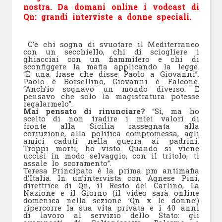
nostra. Da domani online i vodcast di
Qn: grandi interviste a donne speciali.
C’è chi sogna di svuotare il Mediterraneo
con un secchiello, chi di sciogliere i
ghiacciai con un fiammifero e chi di
sconfiggere la mafia applicando la legge.
“È una frase che disse Paolo a Giovanni”.
Paolo è Borsellino, Giovanni è Falcone.
“Anch’io sognavo un mondo diverso. E
pensavo che solo la magistratura potesse
regalarmelo”.
Mai pensato di rinunciare?
“Sì, ma ho
scelto di non tradire i miei valori di
fronte alla Sicilia rassegnata alla
corruzione, alla politica compromessa, agli
amici caduti nella guerra ai padrini.
Troppi morti, ho visto. Quando si viene
uccisi in modo selvaggio, con il tritolo, ti
assale lo scoramento”.
Teresa Principato è la prima pm antimafia
d’Italia. In un’intervista con Agnese Pini,
direttrice di Qn, il Resto del Carlino, La
Nazione e il Giorno (il video sarà online
domenica nella sezione ’Qn x le donne’)
ripercorre la sua vita privata e i 40 anni
di lavoro al servizio dello Stato: gli