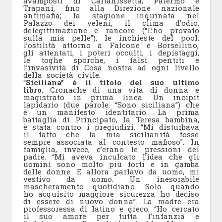
avamposti di Caltanissetta, Palermo e
Trapani, fino alla Direzione nazionale
antimafia; la stagione inquinata nel
Palazzo dei veleni, il clima d’odio,
delegittimazione e rancore (“L’ho provato
sulla mia pelle”); le inchieste del pool,
l’ostilità attorno a Falcone e Borsellino,
gli attentati, i poteri occulti, i depistaggi,
le toghe sporche, i falsi pentiti e
l’invasività di Cosa nostra ad ogni livello
della società civile.
“
Siciliana” è il titolo del suo ultimo
libro.
Cronache di una vita di donna e
magistrato in prima linea. Un incipit
lapidario (due parole: “Sono siciliana”) che
è un manifesto identitario. La prima
battaglia di Principato, la Teresa bambina,
è stata contro i pregiudizi. “Mi disturbava
il fatto che la mia sicilianità fosse
sempre associata al contesto mafioso”. In
famiglia, invece, c’erano le pressioni del
padre. “Mi aveva inculcato l’idea che gli
uomini sono molto più forti e in gamba
delle donne. E allora parlavo da uomo, mi
vestivo da uomo. Un inesorabile
mascheramento quotidiano. Solo quando
ho acquisito maggiore sicurezza ho deciso
di essere di nuovo donna”. La madre era
professoressa di latino e greco. “Ho cercato
il suo amore per tutta l’infanzia e