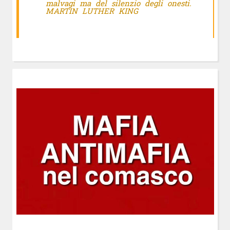
malvagi ma del silenzio degli onesti.
MARTIN LUTHER KING