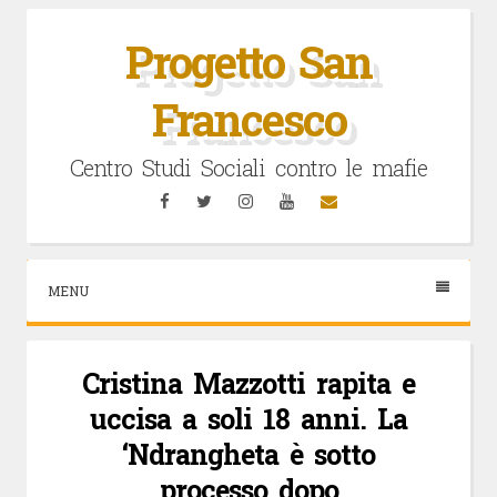
Vai
al
Progetto San
contenuto
Francesco
Centro Studi Sociali contro le mafie
Facebook
Twitter
Instagram
YouTube
Email
MENU
Cristina Mazzotti rapita e
uccisa a soli 18 anni. La
‘Ndrangheta è sotto
processo dopo